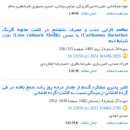
مونا عارفخانی، علی راحمی کاریزکی، عباس بیابانی، حسین صبوری، قربانعلی رسام
مشاهده مقاله
اصل مقاله
1.49 M
مطالعه کارایی جذب و مصرف تشعشع در کشت مخلوط گلرنگ
(Carthamus tinctorius) با عدس (Lens culinaris Medik) تحت
شرایط دیم
دوره 26، شماره 2، بهار 1403، صفحه
315-330
10.22059/jci.2024.361496.2829
فرزاد مندنی، امین یاری، علیرضا باقری، حمیدرضا چقازردی
مشاهده مقاله
اصل مقاله
1.01 M
تاثیر پذیری عملکرد گندم از مقدار درجه روز رشد تجمع یافته در طی
گرده افشانی-رسیدگی نسبت به کاشت-گرده افشانی
دوره 25، شماره 4، زمستان 1402، صفحه
1039-1052
10.22059/jci.2023.354465.2790
مهدی جودی
مشاهده مقاله
اصل مقاله
543.59 K