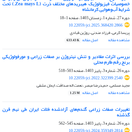
خصوصیات فیزیولوژیک هیبریدهای مختلف ذرت (Zea mays L.) تحت
شرایط آب‌وهوایی کرمانشاه
دوره 27، شماره 1، زمستان 1403، صفحه
1-18
10.22059/jci.2025.368420.2866
پریسا کرمی، فرزاد مندنی، روژین قبادی
مشاهده مقاله
اصل مقاله
633.43 K
بررسی اثرات مقادیر و تنش نیتروژن بر صفات زراعی و مورفولوژیکی
برنج رقم طارم محلی
دوره 26، شماره 3، پاییز 1403، صفحه
503-518
10.22059/jci.2022.322399.2540
مجید مسلمی، حمیدرضا مبصر، نعمت اله صداقت، ایمان عشقی
مشاهده مقاله
اصل مقاله
1.25 M
تغییرات صفات زراعی گندم‌های آزادشده فلات ایران طی نیم قرن
گذشته
دوره 26، شماره 3، پاییز 1403، صفحه
545-562
10.22059/jci.2024.359349.2814