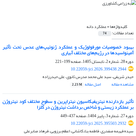
کلیدواژه‌ها =
عملکرد دانه
تعداد مقالات:
74
بهبود خصوصیات مورفولوژیک و عملکرد ژنوتیپ‌های عدس تحت تأثیر
آمینو‌اسیدها در رژیم‌های مختلف آبیاری
دوره 28، شماره 2، تابستان 1405، صفحه
199-221
10.22059/jci.2026.399438.2944
حیدر شریفی، سید علی محمد مدرس ثانوی، علی حیدرزاده
مشاهده مقاله
اصل مقاله
2.23 M
تأثیر بازدارنده نیتریفیکاسیون نیتراپرین و سطوح مختلف کود نیتروژن
بر عملکرد زیستی و شاخص برداشت نیتروژن در کلزا
دوره 27، شماره 3، پاییز 1404، صفحه
437-449
10.22059/jci.2025.395503.2932
سیده فهیمه صفدری، فاطمه بناءکاشانی، اعظم برزویی، فرهاد صابرعلی