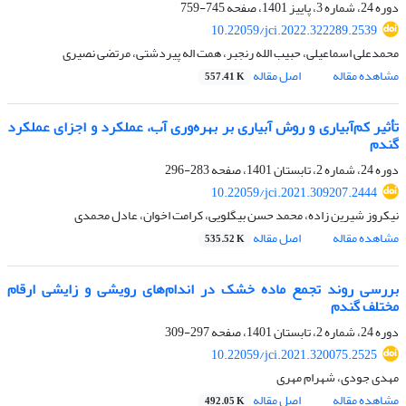
دوره 24، شماره 3، پاییز 1401، صفحه
745-759
10.22059/jci.2022.322289.2539
محمدعلی اسماعیلی، حبیب الله رنجبر، همت اله پیردشتی، مرتضی نصیری
مشاهده مقاله
اصل مقاله
557.41 K
تأثیر کم‌آبیاری و روش آبیاری بر بهره‌وری آب، عملکرد و اجزای عملکرد
گندم
دوره 24، شماره 2، تابستان 1401، صفحه
283-296
10.22059/jci.2021.309207.2444
نیکروز شیرین زاده، محمد حسن بیگلویی، کرامت اخوان، عادل محمدی
مشاهده مقاله
اصل مقاله
535.52 K
بررسی روند تجمع ماده خشک در اندام‌های رویشی و زایشی ارقام
مختلف گندم
دوره 24، شماره 2، تابستان 1401، صفحه
297-309
10.22059/jci.2021.320075.2525
مهدی جودی، شهرام مهری
مشاهده مقاله
اصل مقاله
492.05 K