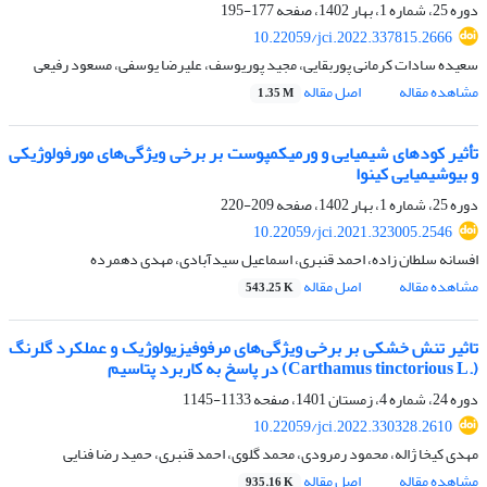
دوره 25، شماره 1، بهار 1402، صفحه
177-195
10.22059/jci.2022.337815.2666
سعیده سادات کرمانی پوربقایی، مجید پوریوسف، علیرضا یوسفی، مسعود رفیعی
مشاهده مقاله
اصل مقاله
1.35 M
تأثیر کودهای شیمیایی و ورمی‏کمپوست بر برخی ویژگی‌های مورفولوژیکی
و بیوشیمیایی کینوا
دوره 25، شماره 1، بهار 1402، صفحه
209-220
10.22059/jci.2021.323005.2546
افسانه سلطان زاده، احمد قنبری، اسماعیل سیدآبادی، مهدی دهمرده
مشاهده مقاله
اصل مقاله
543.25 K
تاثیر تنش خشکی بر برخی ویژگی‌‌های مرفوفیزیولوژیک و عملکرد گلرنگ
(.Carthamus tinctorious L) در پاسخ به کاربرد پتاسیم
دوره 24، شماره 4، زمستان 1401، صفحه
1133-1145
10.22059/jci.2022.330328.2610
مهدی کیخا ژاله، محمود رمرودی، محمد گلوی، احمد قنبری، حمید رضا فنایی
مشاهده مقاله
اصل مقاله
935.16 K