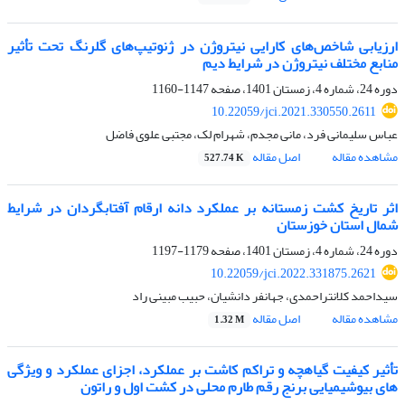
ارزیابی شاخص‌های کارایی نیتروژن در ژنوتیپ‌های گلرنگ تحت تأثیر
منابع مختلف نیتروژن در شرایط دیم
دوره 24، شماره 4، زمستان 1401، صفحه
1147-1160
10.22059/jci.2021.330550.2611
عباس سلیمانی فرد، مانی مجدم، شهرام لک، مجتبی علوی فاضل
مشاهده مقاله
اصل مقاله
527.74 K
اثر تاریخ کشت زمستانه بر عملکرد دانه ارقام آفتابگردان در شرایط
شمال استان خوزستان
دوره 24، شماره 4، زمستان 1401، صفحه
1179-1197
10.22059/jci.2022.331875.2621
سیداحمد کلانتراحمدی، جهانفر دانشیان، حبیب مبینی راد
مشاهده مقاله
اصل مقاله
1.32 M
تأثیر کیفیت گیاهچه و تراکم کاشت بر عملکرد، اجزای عملکرد و ویژگی‌
های بیوشیمیایی برنج رقم طارم محلی در کشت اول و راتون