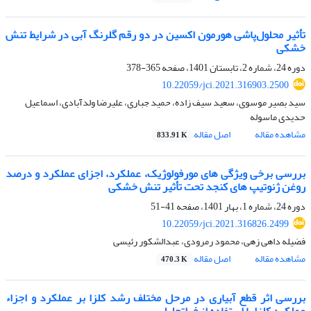
تأثیر محلول‌پاشی هورمون اکسین در دو رقم گلرنگ آبی در شرایط تنش
خشکی
دوره 24، شماره 2، تابستان 1401، صفحه
365-378
10.22059/jci.2021.316903.2500
سید بصیر موسوی، سعید سیف زاده، حمید جباری، علیرضا ولدآبادی، اسماعیل
حدیدی ماسوله
مشاهده مقاله
اصل مقاله
833.91 K
بررسی برخی ویژگی های مورفولوژیک، عملکرد، اجزای عملکرد و درصد
روغن ژنوتیپ‌ های کنجد تحت تأثیر تنش خشکی
دوره 24، شماره 1، بهار 1401، صفحه
41-51
10.22059/jci.2021.316826.2499
فضیله داهی زهی، محمود رمرودی، عبدالشکور رئیسی
مشاهده مقاله
اصل مقاله
470.3 K
بررسی اثر قطع آبیاری در مرحل مختلف رشد کلزا بر عملکرد و اجزاء