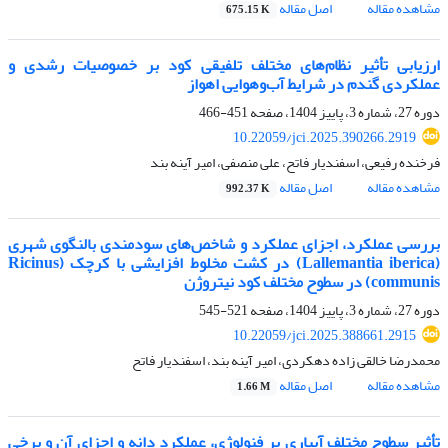
مشاهده مقاله
اصل مقاله
675.15 K
ارزیابی تأثیر نظام‌های مختلف تلفیقی کود بر خصوصیات رشدی و
عملکردی گندم در شرایط ‏آب‌وهوایی اهواز
دوره 27، شماره 3، پاییز 1404، صفحه
451-466
10.22059/jci.2025.390266.2919
فرخنده رفیعی، اسفندیار فاتح، علی منصفی، امیر آینه بند
مشاهده مقاله
اصل مقاله
992.37 K
بررسی عملکرد، اجزای عملکرد و شاخص‌های سودمندی بالنگوی شهری
(Lallemantia iberica) در کشت مخلوط افزایشی با کرچک (Ricinus
communis) در سطوح مختلف کود نیتروژن
دوره 27، شماره 3، پاییز 1404، صفحه
521-545
10.22059/jci.2025.388661.2915
محمدرضا خالقی زاده دهکردی، امیر آینه بند، اسفندیار فاتح
مشاهده مقاله
اصل مقاله
1.66 M
تأثیر سطوح مختلف آبیاری بر فنولوژی، عملکرد دانه و اجزای آن و برخی