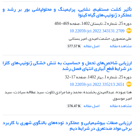
تأثیر کشت مستقیم، نشایی، پرایمینگ و محلول‏پاشی بور بر رشد و
عملکرد ژنوتیپ‌های گیاه کینوا
دوره 25، شماره 2، تابستان 1402، صفحه
469-484
10.22059/jci.2022.343131.2709
علی منصوری، حشمت امیدی، امیر بستانی
مشاهده مقاله
اصل مقاله
577.57 K
ارزیابی شاخص‌های تحمل و حساسیت به تنش خشکی ژنوتیپ‌های کلزا
در شرایط قطع آبیاری انتهای فصل رشد
دوره 25، شماره 1، بهار 1402، صفحه
17-32
10.22059/jci.2022.335213.2651
هنا عبوده، عبدالمهدی بخشنده، محمد رضا مرادی تلاوت، سید عطااله سیادت، سید
امیر موسوی
مشاهده مقاله
اصل مقاله
576.47 K
ارزیابی صفات بیوشیمیایی و عملکرد توده‌های ﺑﺎﻟﻨﮕﻮی ﺷﻬﺮی با کاربرد
برخی مواد ضدتعرق در شرایط دیم