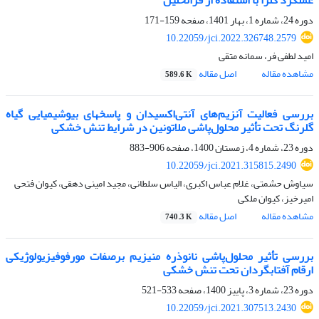
عملکرد کلزا با استفاده از فراتحلیل
دوره 24، شماره 1، بهار 1401، صفحه
159-171
10.22059/jci.2022.326748.2579
امید لطفی فر، سمانه متقی
مشاهده مقاله
اصل مقاله
589.6 K
بررسی فعالیت آنزیم‌های آنتی‌اکسیدان و پاسخ‏های بیوشیمیایی گیاه
گلرنگ تحت تأثیر محلول‌پاشی ملاتونین در شرایط تنش خشکی
دوره 23، شماره 4، زمستان 1400، صفحه
906-883
10.22059/jci.2021.315815.2490
سیاوش حشمتی، غلام عباس اکبری، الیاس سلطانی، مجید امینی دهقی، کیوان فتحی
امیرخیز، کیوان ملکی
مشاهده مقاله
اصل مقاله
740.3 K
بررسی تأثیر محلول‌پاشی نانوذره منیزیم برصفات مورفوفیزیولوژیکی
ارقام آفتابگردان تحت تنش خشکی
دوره 23، شماره 3، پاییز 1400، صفحه
533-521
10.22059/jci.2021.307513.2430