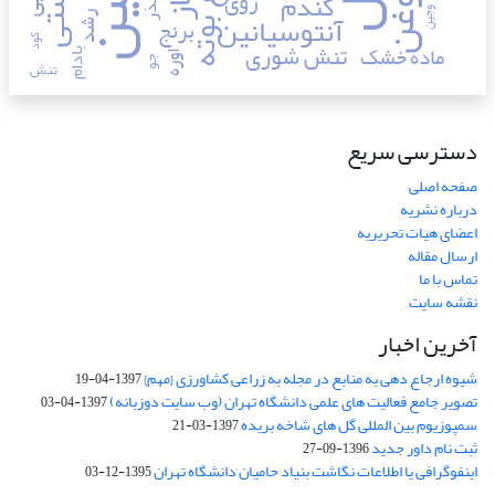
ارتفاع بوته
روی
گندم
بذر
آنتوسیانین
وجین
رشد
برنج
کود
تنش شوری
ماده خشک
بادام
اوره
جو
تنش
دسترسی سریع
صفحه اصلی
درباره نشریه
اعضای هیات تحریریه
ارسال مقاله
تماس با ما
نقشه سایت
آخرین اخبار
شیوه ارجاع دهی به منابع در مجله به زراعی کشاورزی {مهم}
1397-04-19
تصویر جامع فعالیت های علمی دانشگاه تهران (وب سایت دوزبانه)
1397-04-03
سمپوزیوم بین المللی گل های شاخه بریده
1397-03-21
ثبت نام داور جدید
1396-09-27
اینفوگرافی یا اطلاعات نگاشت بنیاد حامیان دانشگاه تهران
1395-12-03