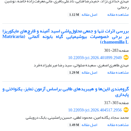
مهدی حدادی نژآد، حمیدرضا فنایی، نادعلی باقری، مانی معرفت زاده خامنه، نوشین
رحمانی
مشاهده مقاله
اصل مقاله
1.12 M
بررسی اثرات تنها و جمعی محلول‌پاشی اسید آمینه و قارچ‌های مایکوریزا
بر برخی خصوصیات بیوشیمیایی گیاه بابونه آلمانی (Matricaria
chamomilla L)
صفحه
283-301
10.22059/jci.2026.401899.2949
مهدی طاهری اصغری، سعیده صلواتی، سید رضا میرعلیزاده فرد
مشاهده مقاله
اصل مقاله
1.29 M
گروه‌بندی لاین‌ها و هیبریدهای طالبی براساس آزمون تمایز، یکنواختی و
پایداری
صفحه
303-317
10.22059/jci.2026.404517.2956
محمد سجاد یگانه امین، محمود لطفی، حسین رامشینی، بابک درویشی
مشاهده مقاله
اصل مقاله
1.49 M