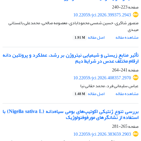
صفحه
223-240
10.22059/jci.2026.399375.2943
منصور شاکری، حسین شمسی محمودابادی، معصومه صالحی، محمدعلی باغستانی
میبدی
مشاهده مقاله
اصل مقاله
1.91 M
تأثیر منابع زیستی و شیمیایی نیتروژن بر رشد، عملکرد و پروتئین دانه
ارقام مختلف عدس در شرایط دیم
صفحه
241-264
10.22059/jci.2026.408357.2970
عباس سلیمانی فرد، محمد حقانی نیا
مشاهده مقاله
اصل مقاله
1.48 M
بررسی تنوع ژنتیکی اکوتیپ‌های بومی سیاه‌دانه (Nigella sativa L) با
استفاده از نشانگرهای مورفوفنولوژیک
صفحه
265-281
10.22059/jci.2026.383659.2903