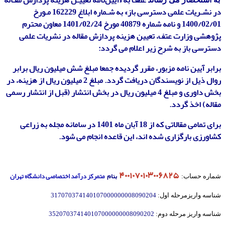
در نشـریات علمی دسترسی باز» به شـماره ابلاغ 162229 مـورخ
1400/02/01 و نامه شماره 40879 مورخ 1401/02/24 معاون محترم
پژوهشی وزارت عتف
،
تعیین هزینه پردازش مقاله در نشریات علمی
دسترسی باز به شرح زیر اعلام می گردد:
برابر آیین نامه مزبور، مقرر گردیده جمعا مبلغ شش میلیون ریال برابر
روال ذیل از نویسندگان دریافت گردد. مبلغ 2 میلیون ریال از هزینه، در
بخش داوری و مبلغ 4 میلیون ریال در بخش انتشار (قبل از انتشار رسمی
مقاله) اخذ گردد.
برای تمامی مقالاتی که از 18 آبان ماه 1401 در سامانه مجله به زراعی
کشاورزی بارگزاری شده اند، این قاعده انجام می شود.
۴۰۰۱۰۷۰۱۰۳۰۰۶۸۲۵
بنام
متمرکز درآمد اختصاصی دانشگاه تهران
شماره حساب:
317070374140107000000008090204
شناسه واریزمرحله اول:
352070374140107000000008090202
شناسه واریز مرحله دوم: