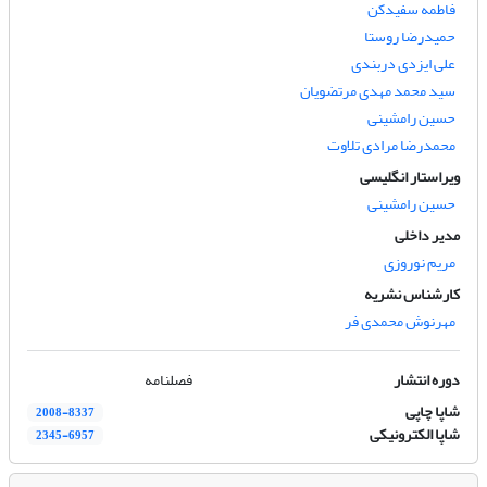
فاطمه سفیدکن
حمیدرضا روستا
علی ایزدی دربندی
سید محمد مهدی مرتضویان
حسین رامشینی
محمدرضا مرادی تلاوت
ویراستار انگلیسی
حسین رامشینی
مدیر داخلی
مریم نوروزی
کارشناس نشریه
مهرنوش محمدی فر
دوره انتشار
فصلنامه
شاپا چاپی
2008-8337
شاپا الکترونیکی
2345-6957