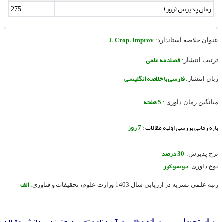
زمان پذیرش (روز)
275
J. Crop. Improv
عنوان خلاصه استاندارد:
فصلنامه علمی
ترتیب انتشار:
فار
سی
با خلاصه انگلیسی
زبان انتشار:
5 هفته
میانگین زمان داوری :
بازه زمانی بررسی اولیه مقالات :
7 روز
30 درصد
نرخ پذیرش:
دو سو کور
نوع داوری:
الف
رتبه علمی نشریه در ارزیابی سال 1403 وزارت علوم، تحقیقات و فناوری:
عطف
به
«آیین‌نامه تعییـن هزینه پردازش مقـاله
به استحضار می رساند