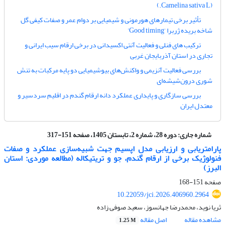
(Camelina sativa L.)
تأثیر برخی تیمارهای هورمونی و شیمیایی بر دوام عمر و صفات کیفی گل
شاخه بریده ژربرا ‘Good timing’
ترکیب های فنلی و فعالیت آنتی اکسیدانی در برخی ارقام سیب ایرانی و
تجاری در استان آذربایجان غربی
بررسی فعالیت آنزیمی و واکنش‌های بیوشیمیایی دو پایه مرکبات به تنش
شوری درون‌شیشه‌ای
بررسی سازگاری و پایداری عملکرد دانه ارقام گندم در اقلیم سردسیر و
معتدل ایران
شماره جاری:
دوره 28، شماره 2، تابستان 1405، صفحه 151-317
پارامتریابی و ارزیابی مدل اپسیم جهت شبیه‌سازی عملکرد و صفات
فنولوژیک برخی از ارقام گندم، جو و تریتیکاله (مطالعه موردی: استان
البرز)
صفحه
151-168
10.22059/jci.2026.406960.2964
ثریا نوید، محمدرضا جهانسوز، سعید صوفی زاده
مشاهده مقاله
اصل مقاله
1.25 M