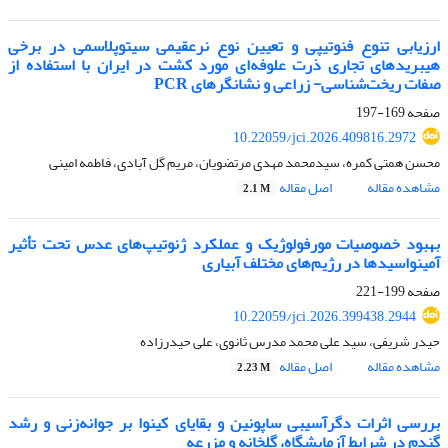
ارزیابی تنوع فنوتیپی و تعیین نوع نرعقیمی سیتوپلاسمی در برخی
هیبریدهای تجاری ذرت علوفه‌ای مورد کشت در ایران با استفاده از
صفات ریخت‌شناسی- زراعی و نشانگرهای PCR
صفحه
169-197
10.22059/jci.2026.409816.2972
محسن همتی کمره، سیدمحمد مهدی مرتضویان، مریم گل آبادی، فاطمه امینی
مشاهده مقاله
اصل مقاله
2.1 M
بهبود خصوصیات مورفولوژیک و عملکرد ژنوتیپ‌های عدس تحت تأثیر
آمینو‌اسیدها در رژیم‌های مختلف آبیاری
صفحه
199-221
10.22059/jci.2026.399438.2944
حیدر شریفی، سید علی محمد مدرس ثانوی، علی حیدرزاده
مشاهده مقاله
اصل مقاله
2.23 M
بررسی اثرات دگرآسیبی ساپونین و بقایای کینوا بر جوانه‌زنی و رشد
گندم در شرایط آزمایشگاه، گلخانه و مزرعه