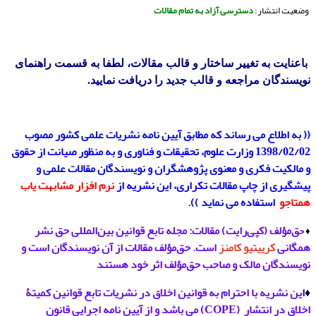
وضعیت انتشار:
دسترسی آزاد به تمام مقالات
باعنایت به تغییر ساختار و قالب مقالات، لطفا به قسمت راهنمای
نویسندگان مراجعه و قالب جدید را دریافت نمایید.
(
( به اطلاع می­ رساند که مطابق آیین ­نامه نشریات علمی کشور مصوب
1398/02/02 وزارت علوم، تحقیقات و فناوری
و به منظور صیانت از حقوق
و مالکیت فکری و معنوی پژوهشگران و نویسندگان مقالات علمی و
پیشگیری از چاپ
مقالات تکراری، این نشریه از
نرم ­افزار مشابهت­ یاب
همتاجو
استفاده می­ نماید )).
ق‌مؤلف (کپی‌رایت) مقالات: مجله تابع قوانین بین‌المللی حق نشر
♦
ح
همگانی
کرییتیو کامنز
است. حق‌مؤلف مقالات از آن نویسندگان است و
نویسندگان مالک و صاحب حق‌مؤلف اثر خود هستند
♦
ا
ین نشریه با احترام به قوانین اخلاق در نشریات تابع قوانین کمیتۀ
اخلاق در انتشار (COPE) می باشد و از آیین نامه اجرایی قانون