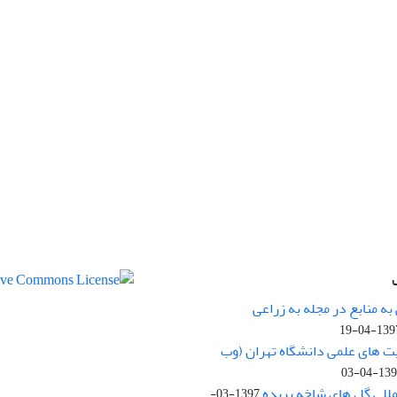
ه منابع در مجله به زراعی
1397-04-
یت های علمی دانشگاه تهران (وب
1397-04
مللی گل های شاخه بریده
1397-03-