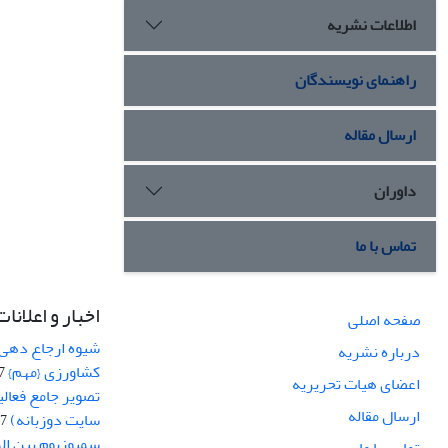
اطلاعات نشریه
راهنمای نویسندگان
ارسال مقاله
داوران
تماس با ما
اخبار و اعلانات
صفحه اصلی
شیوه ارجاع دهی ب
درباره نشریه
کشاورزی {مهم}
19
اعضای هیات تحریریه
تصویر جامع فعال
ارسال مقاله
سایت دوزبانه)
-03
سمپوزیوم بین ال