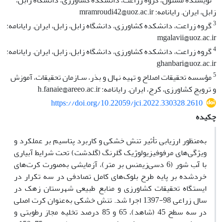
نویسنده مسئول، گروه زراعت، دانشکده کشاورزی، دانشگاه زابل،
زابل، ایران. رایانامه: mramroudi42@uoz.ac.ir
3
گروه زراعت، دانشکده کشاورزی، دانشگاه زابل، زابل، ایران. رایانامه:
mgalavii@uoz.ac.ir
4
گروه زراعت، دانشکده کشاورزی، دانشگاه زابل، زابل، ایران. رایانامه:
ghanbari@uoz.ac.ir
5
مؤسسه تحقیقات اصلاح و تهیه نهال و بذر، سـازمان تحقیقات، آموزش
و ترویج کشاورزی، کرج، ایران. رایانامه: h.fanaie@areeo.ac.ir
https://doi.org/10.22059/jci.2022.330328.2610
چکیده
به‌منظور ارزیابی تأثیر تنش خشکی و کاربرد پتاسیم بر عملکرد و
ویژگی‌های مرفوفیزیولوژیک گلرنگ (گلدشت) تحت شرایط آبیاری
با آّب شور (6 دسی‌زیمنس بر متر)، آزمایشی به‌صورت کرت‌های
خردشده بر پایه طرح بلوک‌های کامل تصادفی در سه تکرار در
ایستگاه تحقیقات کشاورزی و منابع طبیعی شهرستان زهک در
سال زراعی 98-1397 اجرا شد. تنش خشکی به‌عنوان کرت اصلی
در سه سطح 45 (شاهد)، 65 و 85 درصد تخلیه مجاز رطوبتی و