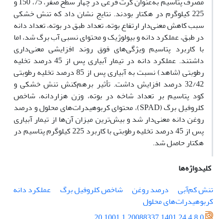
مصرف پتاسیم به‌عنوان کرت فرعی در چهار سطح صفر، 75، 150 و
225 کیلوگرم در هکتار بودند. نتایج نشان داد که تنش خشکی
سبب کاهش معنی‌دار ارتفاع بوته، تعداد طبق در بوته، تعداد دانه
در طبق، عملکرد دانه و بیولوژیک و محتوای نسبی آب برگ شد، اما
با کاربرد پتاسیم ویژگی‌های فوق روند افزایشی معنی‌داری
داشتند. عملکرد دانه در تیمار آبیاری پس از 45 درصد تخلیه
رطوبتی (شاهد) نسبت به آبیاری پس از 85 درصد تخلیه رطوبتی
32/42 درصد افزایش داشت. تأثیر برهم‌کنش تنش خشکی و
کود پتاسیم بر تعداد شاخه در بوته، وزن هزاردانه، شاخص
کلروفیل برگ (SPAD)، محتوای کربوهیدرات‌های محلول و درصد
روغن دانه معنی‌دار شد و بیش‌ترین میزان آن‌ها از تیمار آبیاری
پس از 45 درصد تخلیه رطوبتی با کاربرد 225 کیلوگرم پتاسیم در
هکتار حاصل شد.
کلیدواژه‌ها
تنش کم‌آبی
درصد روغن
شاخص کلروفیل برگ
عملکرد دانه
کربوهیدرات‌های محلول
20.1001.1.20088337.1401.24.4.8.0