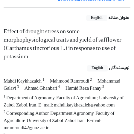
عنوان مقاله
English
Effect of drought stress on some
morphophysiological traits and yield of safflower
(Carthamus tinctorious L.) in response to use of
potassium
نویسندگان
English
1
2
Mahdi Kaykhazaleh
Mahmood Ramroudi
Mohammad
3
4
5
Galavi
َAhmad Ghanbari
Hamid Reza Fanay
1
Department of Agronomy, Faculty of Agriculture, University of
Zabol, Zabol, Iran. E-mail: mahdi.kaykhazaleh@yahoo.com
2
Corresponding Author, Department Agronomy, Faculty of
Agriculture, University of Zabol, Zabol, Iran. E-mail:
mramroudi42@uoz.ac.ir