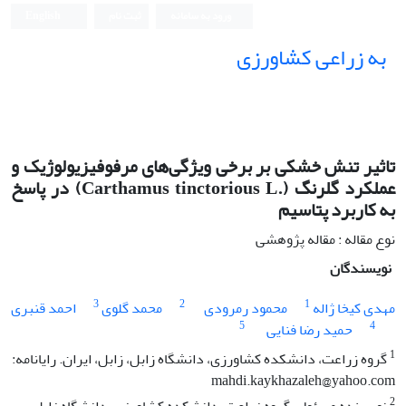
ورود به سامانه
ثبت نام
English
به زراعی کشاورزی
تاثیر تنش خشکی بر برخی ویژگی‌‌های مرفوفیزیولوژیک و
عملکرد گلرنگ (.Carthamus tinctorious L) در پاسخ
به کاربرد پتاسیم
نوع مقاله : مقاله پژوهشی
نویسندگان
3
2
1
مهدی کیخا ژاله
محمود رمرودی
محمد گلوی
احمد قنبری
5
4
حمید رضا فنایی
1
گروه زراعت، دانشکده کشاورزی، دانشگاه زابل، زابل، ایران. رایانامه:
mahdi.kaykhazaleh@yahoo.com
2