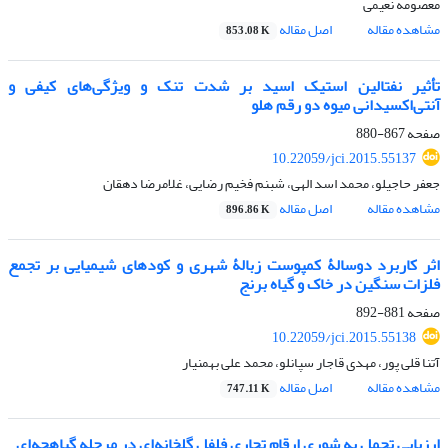
معصومه نعیمی
مشاهده مقاله
اصل مقاله
853.08 K
تأثیر نفتالین استیک اسید بر شدت تنک و ویژگی‌های کیفی و
آنتی‌اکسیدانی میوه دو رقم هلو
صفحه
867-880
10.22059/jci.2015.55137
جعفر حاجیلو، محمد اسد الهی، شبنم فخیم رضایی، غلامرضا دهقان
مشاهده مقاله
اصل مقاله
896.86 K
اثر کاربرد دوسالۀ کمپوست زبالۀ شهری و کودهای شیمیایی بر تجمع
فلزات سنگین در خاک و گیاه برنج
صفحه
881-892
10.22059/jci.2015.55138
آتنا قلی پور، مهدی قاجار سپانلو، محمد علی بهمنیار
مشاهده مقاله
اصل مقاله
747.11 K
ارزیابی تحمل به شوری ارقام تجاری فلفل گلخانه‌ای در مرحله گیاهچه‌ای