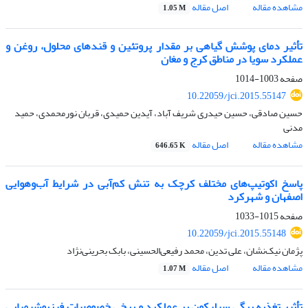
مشاهده مقاله
اصل مقاله
1.05 M
تأثیر دمای پوشش گیاهی بر مقدار پروتئین و قندهای محلول، روغن و
عملکرد سویا در مناطق کرج و مغان
صفحه
1003-1014
10.22059/jci.2015.55147
حسین صادقی، حسین حیدری شریف آباد، آیدین حمیدی، قربان نورمحمدی، حمید
مدنی
مشاهده مقاله
اصل مقاله
646.65 K
پاسخ اکوتیپ‌های مختلف کرچک به تنش کم‌آبی در شرایط آب‌وهوایی
اصفهان و شهرکرد
صفحه
1015-1033
10.22059/jci.2015.55148
پژمان نیک‌نشان، علی تدین، محمد رفیعی‌الحسینی، بابک بحرینی‌نژاد
مشاهده مقاله
اصل مقاله
1.07 M
تأثیر تغذیه برگی سیلیکون بر عملکرد و برخی خصوصیات فیزیوشیمیایی