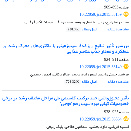
صفحه
893-909
10.22059/jci.2015.55139
محمدرضا زارع بوانی، غلامعلی پیوست، محمود قاسم نژاد، اکبر فرقانی
مشاهده مقاله
اصل مقاله
908.3 K
بررسی تأثیر تلقیح ریزغدۀ سیب‌زمینی با باکتری‌های محرک رشد بر
عملکرد و مقدار جذب عناصر غذایی
صفحه
911-924
10.22059/jci.2015.55140
فرشید حسنی، احمد اصغر زاده، محمدرضا اردکانی، آیدین حمیدی
مشاهده مقاله
اصل مقاله
726.32 K
تأثیر محلول‌پاشی چند ترکیب کلسیمی طی مراحل مختلف رشد بر برخی
خصوصیات کیفی میوه سیب رقم ‘فوجی’
صفحه
925-938
10.22059/jci.2015.56564
انسیه قربانی، داود بخشی، اسماعیل فلاحی، بابک ربیعی