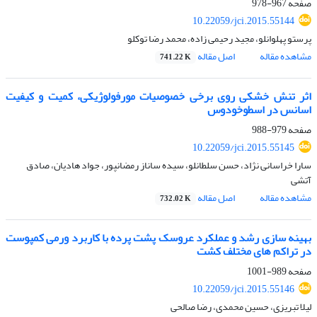
صفحه
967-978
10.22059/jci.2015.55144
پرستو پهلوانلو، مجید رحیمی زاده، محمد رضا توکلو
مشاهده مقاله
اصل مقاله
741.22 K
اثر تنش خشکی روی برخی خصوصیات مورفولوژیکی، کمیت و کیفیت
اسانس در اسطوخودوس
صفحه
979-988
10.22059/jci.2015.55145
سارا خراسانی نژاد، حسن سلطانلو، سیده ساناز رمضانپور، جواد هادیان، صادق
آتشی
مشاهده مقاله
اصل مقاله
732.02 K
بهینه سازی رشد و عملکرد عروسک پشت پرده با کاربرد ورمی کمپوست
در تراکم های مختلف کشت
صفحه
989-1001
10.22059/jci.2015.55146
لیلا تبریزی، حسین محمدی، رضا صالحی