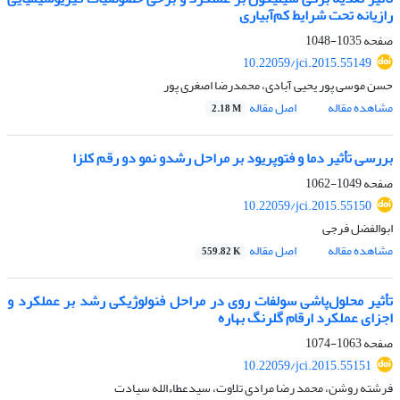
رازیانه تحت شرایط کم‌‌آبیاری
صفحه
1035-1048
10.22059/jci.2015.55149
حسن موسی پور یحیی آبادی، محمدرضا اصغری پور
مشاهده مقاله
اصل مقاله
2.18 M
بررسی تأثیر دما و فتوپریود بر مراحل رشدو نمو دو رقم کلزا
صفحه
1049-1062
10.22059/jci.2015.55150
ابوالفضل فرجی
مشاهده مقاله
اصل مقاله
559.82 K
تأثیر محلول‌پاشی سولفات روی در مراحل فنولوژیکی رشد بر عملکرد و
اجزای عملکرد ارقام گلرنگ بهاره
صفحه
1063-1074
10.22059/jci.2015.55151
فرشته روشن، محمد رضا مرادی تلاوت، سیدعطاء‌الله سیادت