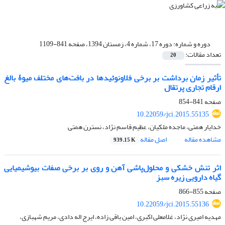
دوره و شماره:
دوره 17، شماره 4، زمستان 1394، صفحه 841-1109
تعداد مقالات:
20
تأثیر زمان برداشت بر برخی فلاونوئیدها در بافت‌های مختلف میوۀ بالغ
ارقام تجاری پرتقال
صفحه
841-854
10.22059/jci.2015.55135
خدایار همتی، ماجده ملکیان، عظیم قاسم نژاد، نسترن همتی
مشاهده مقاله
اصل مقاله
939.15 K
اثر تنش خشکی و محلول‌پاشی آهن و روی بر برخی صفات بیوشیمیایی
گیاه دارویی زیره ‌سبز
صفحه
855-866
10.22059/jci.2015.55136
مهدیه امیری نژاد، غلامعلی اکبری، امین باقی زاده، ایرج اله دادی، مریم شهبازی،