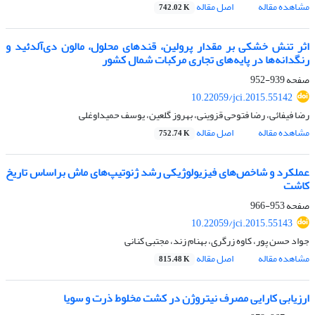
مشاهده مقاله
اصل مقاله
742.02 K
اثر تنش خشکی بر مقدار پرولین، قندهای محلول، مالون دی‌آلدئید و
رنگدانه‌ها در پایه‌های تجاری مرکبات شمال کشور
صفحه
939-952
10.22059/jci.2015.55142
رضا فیفائی، رضا فتوحی قزوینی، بهروز گلعین، یوسف حمیداوغلی
مشاهده مقاله
اصل مقاله
752.74 K
عملکرد و شاخص‌های فیزیولوژیکی رشد ژنوتیپ‌های ماش براساس تاریخ
کاشت
صفحه
953-966
10.22059/jci.2015.55143
جواد حسن پور، کاوه زرگری، بهنام زند، مجتبی کنانی
مشاهده مقاله
اصل مقاله
815.48 K
ارزیابی کارایی مصرف نیتروژن در کشت مخلوط ذرت و سویا