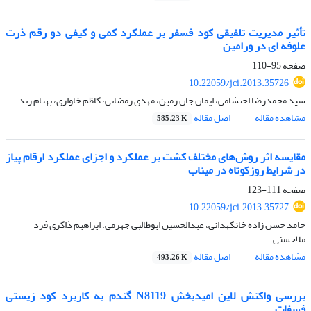
تأثیر مدیریت تلفیقی کود فسفر بر عملکرد کمی و کیفی دو رقم ذرت
علوفه ای در ورامین
صفحه
95-110
10.22059/jci.2013.35726
سید محمدرضا احتشامی، ایمان جان زمین، مهدی رمضانی، کاظم خاوازی، بهنام زند
مشاهده مقاله
اصل مقاله
585.23 K
مقایسه اثر روش‌های مختلف کشت بر عملکرد و اجزای عملکرد ارقام پیاز
در شرایط روزکوتاه در میناب
صفحه
111-123
10.22059/jci.2013.35727
حامد حسن زاده خانکهدانی، عبدالحسین ابوطالبی جهرمی، ابراهیم ذاکری فرد
ملاحسنی
مشاهده مقاله
اصل مقاله
493.26 K
بررسی واکنش لاین امیدبخش N8119 گندم به کاربرد کود زیستی
فسفات