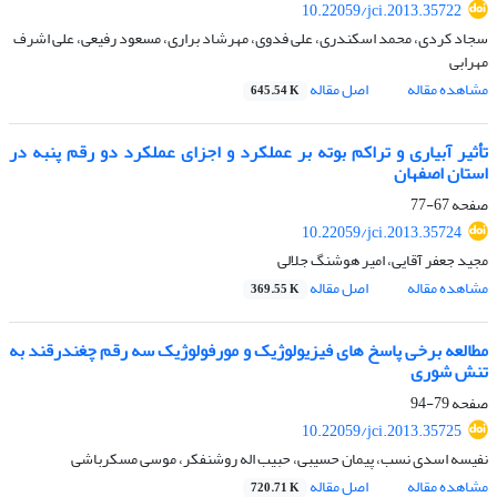
10.22059/jci.2013.35722
سجاد کردی، محمد اسکندری، علی فدوی، مهرشاد براری، مسعود رفیعی، علی اشرف
مهرابی
مشاهده مقاله
اصل مقاله
645.54 K
تأثیر آبیاری و تراکم بوته بر عملکرد و اجزای عملکرد دو رقم پنبه در
استان اصفهان
صفحه
67-77
10.22059/jci.2013.35724
مجید جعفر آقایی، امیر هوشنگ جلالی
مشاهده مقاله
اصل مقاله
369.55 K
مطالعه برخی پاسخ های فیزیولوژیک و مورفولوژیک سه رقم چغندرقند به
تنش شوری
صفحه
79-94
10.22059/jci.2013.35725
نفیسه اسدی نسب، پیمان حسیبی، حبیب اله روشنفکر، موسی مسکرباشی
مشاهده مقاله
اصل مقاله
720.71 K