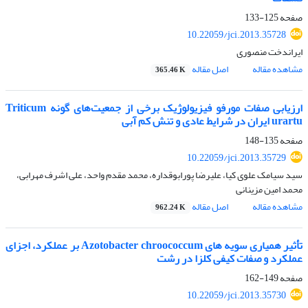
صفحه
125-133
10.22059/jci.2013.35728
ایراندخت منصوری
مشاهده مقاله
اصل مقاله
365.46 K
ارزیابی صفات مورفو فیزیولوژیک برخی از جمعیت‌های گونه Triticum
urartu ایران در شرایط عادی و تنش کم آبی
صفحه
135-148
10.22059/jci.2013.35729
سید سیامک علوی کیا، علیرضا پورابوقداره، محمد مقدم واحد، علی اشرف مهرابی،
محمد امین مزینانی
مشاهده مقاله
اصل مقاله
962.24 K
تأثیر همیاری سویه های Azotobacter chroococcum بر عملکرد، اجزای
عملکرد و صفات کیفی کلزا در رشت
صفحه
149-162
10.22059/jci.2013.35730