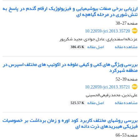
ارزیابی برخی صفات بیوشیمیایی و فیزیولوژیک ارقام گندم در پاسخ به
تنش شوری در مرحله گیاهچه ای
صفحه
27-38
10.22059/jci.2013.35720
عزت‌اله اسفندیاری، عادل جوادی، مجید شکرپور
مشاهده مقاله
اصل مقاله
386.45 K
بررسی ویژگی های کمی و کیفی علوفه در اکوتیپ های مختلف اسپرس در
منطقه شهرکرد
صفحه
39-52
10.22059/jci.2013.35721
علی تدین، محمد رفیعی الحسینی
مشاهده مقاله
اصل مقاله
525.57 K
بررسی روشهای مختلف کاربرد کود اوره و زمان برداشت بر خصوصیات
فیزیکی هیبریدهای ذرت دانه ای
صفحه
53-66