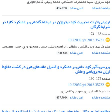
مونا سروری، سید محمدرضا احتشامی، محمد ربیعی، کاظم خاوازی
مشاهده مقاله
اصل مقاله
455.87 K
ارزیابی اثرات مدیریت کود نیتروژن در مرحله گلدهی بر عملکرد کلزا در
شرایط گرگان
صفحه
163-174
10.22059/jci.2013.35731
علیرضا بهدادیان، افشین سلطانی، ابراهیم زینلی، حسین عجم نوروزی، حسن معصومی
مشاهده مقاله
اصل مقاله
488.6 K
بررسی تأثیر کود دامی بر عملکرد و کنترل علف‌های هرز در کشت مخلوط
ارزن دم روباهی و ماش
صفحه
175-190
10.22059/jci.2013.35732
محمدرضا اصغری پور، موسی خاتمی پور
مشاهده مقاله
اصل مقاله
457.79 K
مطالعه توزیع مکانی علف‌های هرز یک مزرعه ذرت با استفاده از روابط