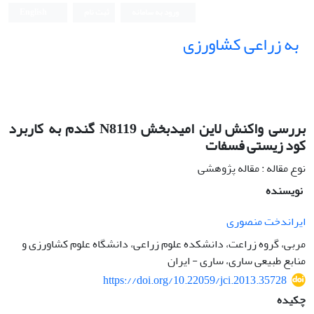
ورود به سامانه
ثبت نام
English
به زراعی کشاورزی
بررسی واکنش لاین امیدبخش N8119 گندم به کاربرد
کود زیستی فسفات
نوع مقاله : مقاله پژوهشی
نویسنده
ایراندخت منصوری
مربی، گروه زراعت، دانشکده علوم زراعی، دانشگاه علوم کشاورزی و
منابع طبیعی ساری، ساری - ایران
https://doi.org/10.22059/jci.2013.35728
چکیده