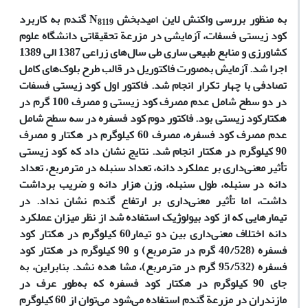
به منظور بررسی واکنش لاین امید‌بخش N
گندم به کاربرد
8119
کود زیستی فسفات، آزمایشی در مزرعة تحقیقاتی دانشگاه علوم
کشاورزی و منابع طبیعی ساری طی سال‌های زراعی 1387 الی 1389
اجرا شد. آزمایش به‌صورت فاکتوریل در قالب طرح بلوک‌های کامل
تصادفی با چهار تکرار انجام شد. فاکتور اول کود زیستی فسفات
در دو سطح شامل عدم مصرف کود زیستی و مصرف 100 گرم در
هکتارکود زیستی بود. فاکتور دوم کود فسفره در سه سطح شامل
عدم مصرف کود فسفره، مصرف 60 کیلو‌گرم در هکتار و مصرف
90 کیلو‌گرم در هکتار انجام شد. نتایج نشان داد که کود زیستی
تأثیر معنی‌داری بر عملکرد دانه، تعداد سنبله در مترمربع، تعداد
دانه در سنبله، طول سنبله، وزن هزار دانه و ضریب برداشت
داشت، اما تأثیر معنی‌داری بر ارتفاع گندم نشان نداد. در
تیمارهایی که از کود بیولوژیک استفاده شد از نظر میزان عملکرد
دانه اختلاف معنی‌داری بین دو تیمار60 کیلو‌گرم در هکتار کود
فسفره (40/528 گرم در متر‌مربع) و 90 کیلو‌گرم در هکتار کود
فسفره (95/532 گرم در متر‌مربع)، مشا هده نشد. بنابراین، به
جای 90 کیلو‌گرم در هکتار کود فسفره که به‌طور عرف در
مازندران در مزرعة گندم استفاده می‌شود می‌توان از 60 کیلو‌گرم