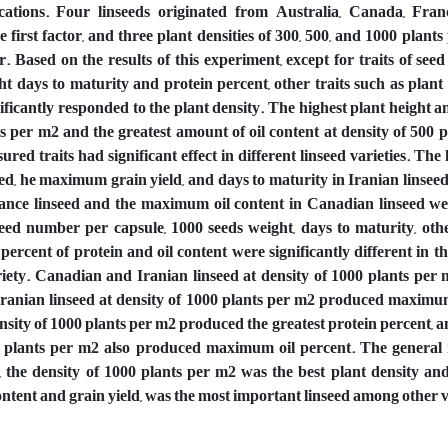
ications. Four linseeds originated from Australia, Canada, Fra
e first factor, and three plant densities of 300, 500, and 1000 plant
r. Based on the results of this experiment, except for traits of se
ht days to maturity and protein percent, other traits such as plant 
gnificantly responded to the plant density. The highest plant heigh
ts per m2 and the greatest amount of oil content at density of 500 
ed traits had significant effect in different linseed varieties. The 
ed, he maximum grain yield, and days to maturity in Iranian linseed,
ance linseed and the maximum oil content in Canadian linseed we
seed number per capsule, 1000 seeds weight, days to maturity, oth
, percent of protein and oil content were significantly different in t
iety. Canadian and Iranian linseed at density of 1000 plants per
ranian linseed at density of 1000 plants per m2 produced maximum
ensity of 1000 plants per m2 produced the greatest protein percent,
00 plants per m2 also produced maximum oil percent. The general r
 the density of 1000 plants per m2 was the best plant density an
 content and grain yield, was the most important linseed among other v