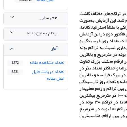
 در تراکم‌های مختلف کاشت
هم رسانی
تحقیقاتی دانشکدة کشاورزی دانشگاه شهرکرد، در سال ١٣٨٨، انجام شد. این آزمایش به‌صورت
ر 3 تکرار اجرا شد. 4 رقم بذر کتان خوراکی با منشأ استرالیا، کانادا،
ارجاع به این مقاله
5 و 1000 بوته در مترمربع به‌عنوان فاکتور دوم در این آزمایش
نه، تعداد روز تا رسیدگی و
‌داری نسبت به تراکم بوته
آمار
عکس‌العمل نشان دادند. بلندترین ارتفاع و بیشترین میزان عملکرد دانه در تراکم ١٠٠٠ بوته در مترمربع و بالاترین
ی‌شده در ارقام مختلف بزرک تفاوت
تعداد مشاهده مقاله
2,772
الیا و حداکثر تعداد بذر در
تعداد دریافت فایل
3,521
در بزرک فرانسه و بالاترین
اصل مقاله
نه و تعداد روز تا رسیدگی
 بین تراکم و رقم معنی‌دار
شدند. بزرک کانادایی و ایرانی در تراکم ١٠٠٠ بلندترین ارتفاع، بزرک ایرانی در تراکم بوته ١٠٠٠ در مترمربع بیشترین
میران عملکرد دانه و بزرک فرانسه در تراکم ١٠٠٠ بالاترین درصد پروتئین و بزرک کانادا در تراکم ٣٠٠ بوته در
تراکم ١٠٠٠ بوته در مترمربع
 در بین ارقام، مناسب‌ترین