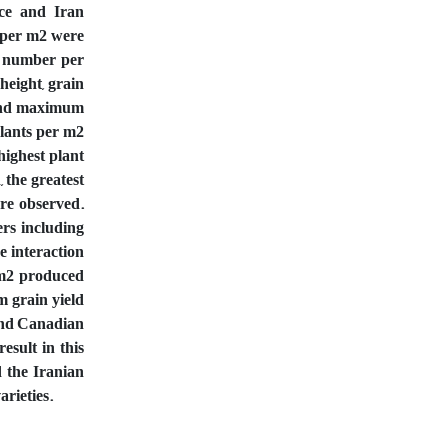
nce and Iran
s per m2 were
ed number per
height, grain
t and maximum
plants per m2
highest plant
 the greatest
re observed.
ers including
he interaction
 m2 produced
 grain yield
 and Canadian
esult in this
d the Iranian
arieties.