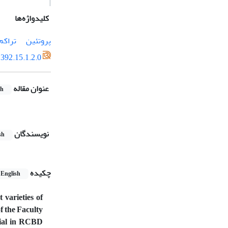
کلیدواژه‌ها
پروتئین
تراکم
392.15.1.2.0
عنوان مقاله
sh
نویسندگان
sh
چکیده
English
 varieties of
f the Faculty
rial in RCBD