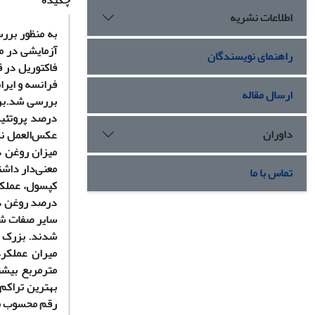
چکیده
اطلاعات نشریه
به منظور برر
راهنمای نویسندگان
ارسال مقاله
بررسی شد.
بر
درصد پروتئین
داوران
معنی‌دار داشت
تماس با ما
کپسول، عملکرد
درصد روغن در
سایر صفات شام
مترمربع بیشت
بهترین تراکم 
رقم محسوب م