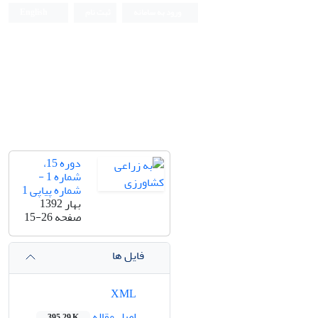
ورود به سامانه
ثبت نام
English
دوره 15،
شماره 1 -
شماره پیاپی 1
بهار 1392
صفحه
15-26
فایل ها
XML
اصل مقاله
395.29 K