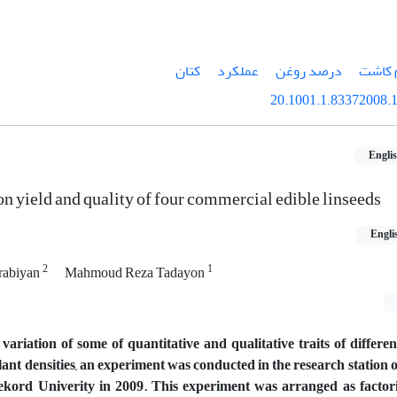
 کاشت
درصد روغن
عملکرد
کتان
20.1001.1.83372008.1
Engli
 on yield and quality of four commercial edible linseeds
Engli
2
1
rabiyan
Mahmoud Reza Tadayon
variation of some of quantitative and qualitative traits of different
lant densities, an experiment was conducted in the research station o
rekord Univerity in 2009. This experiment was arranged as facto