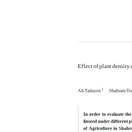
Effect of plant density
1
Ali Tadayon
Shahram To
In order to evaluate the 
linseed under different p
of Agriculture in Shah