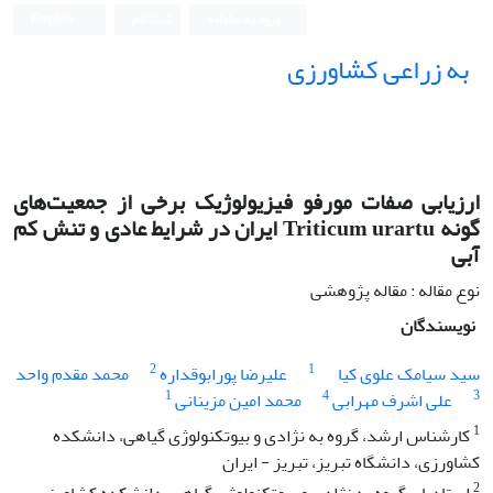
ورود به سامانه
ثبت نام
English
به زراعی کشاورزی
ارزیابی صفات مورفو فیزیولوژیک برخی از جمعیت‌های
گونه Triticum urartu ایران در شرایط عادی و تنش کم
آبی
نوع مقاله : مقاله پژوهشی
نویسندگان
2
1
سید سیامک علوی کیا
علیرضا پورابوقداره
محمد مقدم واحد
1
4
3
علی اشرف مهرابی
محمد امین مزینانی
1
کارشناس ارشد، گروه به نژادی و بیوتکنولوژی گیاهی، دانشکده
کشاورزی، دانشگاه تبریز، تبریز - ایران
2