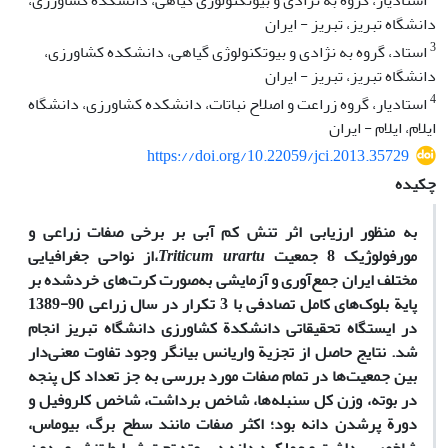
استادیار، گروه به نژادی و بیوتکنولوژی گیاهی، دانشکده کشاورزی،
دانشگاه تبریز، تبریز - ایران
3
استاد، گروه به نژادی و بیوتکنولوژی گیاهی، دانشکده کشاورزی،
دانشگاه تبریز، تبریز - ایران
4
استادیار، گروه زراعت و اصلاح نباتات، دانشکده کشاورزی، دانشگاه
ایلام، ایلام - ایران
https://doi.org/10.22059/jci.2013.35729
چکیده
به منظور ارزیابی اثر تنش کم آبی بر برخی صفات زراعی و
مورفولوژیک 8 جمعیت
Triticum urartu
،از نواحی جغرافیایی
مختلف ایران جمع‌آوری و آزمایشی به‌صورت کرت‌های خرد‌شده بر
پایة بلوک‌های کامل تصادفی با 3 تکرار در سال زراعی 90-1389
در ایستگاه تحقیقاتی دانشکدة کشاورزی دانشگاه تبریز انجام
شد. نتایج حاصل از تجزیة واریانس بیانگر وجود تفاوت معنی‌دار
بین جمعیت‌ها در تمام صفات مورد بررسی به جز تعداد کل پنجه
در بوته، وزن کل سنبله‌ها، شاخص برداشت، شاخص کلروفیل و
دورة پر‌شدن دانه بود؛ اکثر صفات مانند سطح برگ، بیوماس،