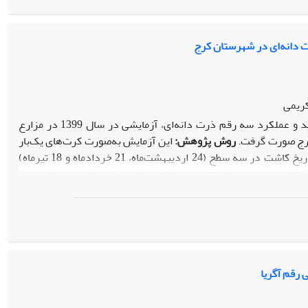
انه، براساس سایر صفات و بدون در نظر گرفتن روابط بین آن‌ها، ممکن
انتخاب از نقش روابط بین صفات درک صحیحی به‌دست آید.
 دانه‌ای در شهرستان کرج
کریمی
به‌منظور ارزیابی اثر تاریخ کاشت بر صفات مورفولوژیکی، شاخص‌های رشد و عملکرد سه رقم ذرت دانه‌ای، آزمایشی در سال 1399 در مزارع
کرج صورت گرفت.
روش پژوهش:
این آزمایش به‌صورت کرت‌های یک‌بار
خردشده در قالب طرح بلوک­های کامل تصادفی با چهار تکرار انجام شد. در این آزمایش تاریخ کاشت در سه سطح (24 اردیبهشت‌ماه، 21 خردادماه و 18 تیرماه)
یافته
ها:
نتایج نشان داد
بیش‌ترین عملکرد دانه ‌مربوط به تاریخ کاشت دوم (98/11 تن در هکتار)، و بیش‌ترین طول دوره تا زمان ظهور گل تاجی متعلق به تاریخ کاشت اول (66/63) بود.
تاریخ کاشت سوم (66/129)، دوم (33/122) و اول (33/113) به‌ترتیب بیش‌ترین طول دوره رسیدگی فیزیولوژیکی را داشته‎اند. بیش‌ترین ارتفاع بوته و قطر ساقه
در رقم KSC704 و تعداد برگ در رقم KSC647 مشاهده شد. بیشینه سطح برگ، سرعت رشد محصول در مرحله گل‌دهی به‌ترتیب به مربوط به رقم KSC704
در تاریخ کاشت دوم و سوم بوده و بیشینه سرعت رشد نسبی و سرعت جذب خالص در مراحل اول رویشی مربوط به رقم KSC704 در تاریخ کاشت سوم و تاریخ
 رقم آگریا