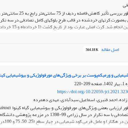
فی
یشی به‌صورت کرت‏های خردشده در قالب طرح بلوک‏های کامل تصادفی در سه تک
تهران در ورامی
 شاهد خردادماه اختصاص یافت. نتایج نشان داد که اثر مکان بر صفات روی
ه افزایش عملکرد شد، اما در ورامین، نه تنها عملکرد افزایش نیافت، ب
اصل مقاله
564.18 K
عملکرد در این من
بسیار باریک
قرار داشتند. این نتایج نشان می‏دهد که کشت رقم‏های تیپ بسته، در ردی
.
شیمیایی و ورمی‏کمپوست بر برخی ویژگی‌های مورفولوژیکی و بیوشیمیایی کینو
209-220
https://doi.org/10.22059/jci.2021.32
زاده، احمد قنبری، اسماعیل سیدآبادی، مهدی دهمرده
ظور ارزیابی بعضی ویژگی‌های مورفولوژیکی و بیوشیمیایی گیاه کینوا (
uinoa
بلوک‏های کامل تصادفی با سه تکرار در سال ز
(صفر، 