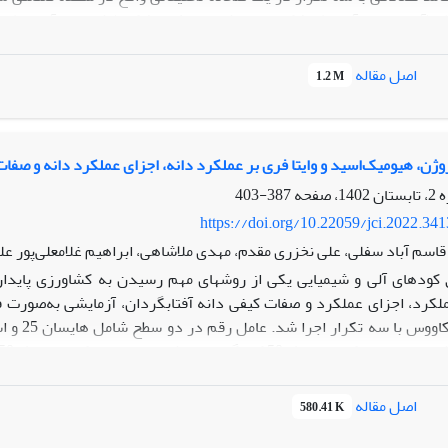
زرعه (تنش شدید)) بودند.
یافته­ ها:
نتایج نش
 ارتفاع بوته معنی‌دار بود که کم‌ترین مقدار وزن تر و خشک ریشه، وزن 
اصل مقاله
1.2 M
د. با این وجود وزن هزاردانه کینوا تحت تأثیر تنش خشکی متوسط، اخت
رآلوده رشد کرده‌اند، شده است.
نتیجه ­گیری:
به‌طور کلی می‌توان گفت ا
هش داده است، اما درصد و نسبت این کاهش در خاک‌ آلوده به فلزات سنگین به
وژن، هیومیک‌اسید و وایتا فری بر عملکرد دانه، اجزای عملکرد دانه و صفا
ا به‌عنوان گیاهی امیدبخش در خاک‌های دارای محدودیت‌های مشابه قابل 
387-403
https://doi.org/10.22059/jci.2022.34
 قاسم آباد سفلی، علی نخزری مقدم، مهدی ملاشاهی، ابراهیم غلامعلی‌پور ع
اصل مقاله
580.41 K