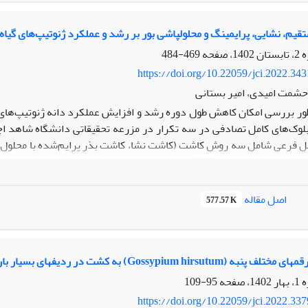
+ هیومیک‌اسید + وایتا فری نداشت. براساس نتایج به‌دست‌آمده، برای رس
یم، نشایی، پرایمینگ و محلول‏پاشی بور بر رشد و عملکرد ژنوتیپ‌های گیاه 
469-484
https://doi.org/10.22059/jci.2022.34
حشمت امیدی، امیر بستانی
سطح (شاهد و محلول‌پاشی با محلول ppm 1000 بوریک‌اسید) ب
(38/123 سانتی‌متر
ل دوره مربوط به رقم ساجاما بود. روش کاشت نیز بر صفات رشد و عملکرد 
اصل مقاله
577.57 K
 پرایمینگ نیز در مقایسه با تیمار شاهد توانست صفات موردمطالعه را به
 بر عملکرد دانه معنی‌دار بوده و موجب افزایش 7/16 درصدی این صفت شد.
Gossypium) به کشت در ردیف‏های بسیار باریک در دو تاریخ کاشت
95-109
https://doi.org/10.22059/jci.2022.33