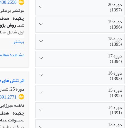
4438.2558
دوره 20
(1397)
مرتضی برمکی، 
چکیده
هدف:
دوره 19
شد.
روش پژو
(1396)
اول شامل محلو
دوره 18
چهار ­و نیم و شش د
بیشتر
(1395)
تعداد غده قاب
سولفات‏ منیزی
مشاهده مقاله
دوره 17
(1394)
دوره 16
درصد عملکرد 
(1393)
منگنز و چهار و
اثر تنش های خ
دوره 25، شماره 3، تابستان 1402، صفحه
دوره 15
(1392)
2391.2771
فاطمه میرزایی
دوره 14
(1391)
چکیده
هدف
محصولات غذایی
دوره 13
در قالب طرح ک