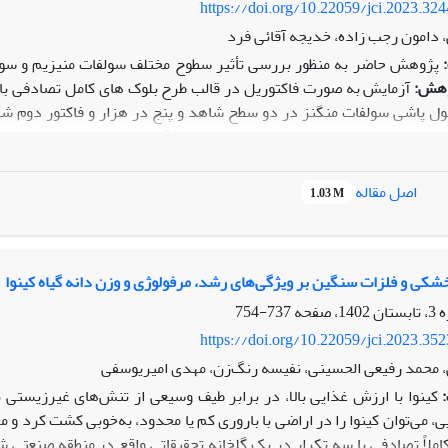
https://doi.org/10.22059/jci.2023.32
دامون رجب زاده، خدیجه آقائی فرد
پژوهش حاضر به­ منظور بررسی تأثیر سطوح مختلف سولفات ­منیزیم و سولف
هش:
ل ­پاشی سولفات ‏منگنز در دو سطح شاهد و پنج در هزار و فاکتور دوم شا
ر هزار) در مراحل شروع غده ­دهی و 50 درصد غده­ دهی بودند.
یاف
ل‌استفاده در سطح پنج درصد و در بقیه صفات موردمطالعه به‌جز صفات تعدا
م بر ارتفاع بوته در سطح پنج درصد و در بقیه صفات موردبررسی در سطح یک
اصل مقاله
1.03 M
معنی­دار بود. بیش‌ترین عملکرد غده به ­میزان 9/44 تن 
غده نسبت به تیمار شاهد گردید.
نتیجه ­گیری:
با توجه به این‌که در اک
 نیم در هزار سولفات‏ منیزیم نسبت به سایر تیمارها نتایج بهتری را نشان د
شکی و فلزات سنگین بر ویژگی‌های رشد، مرفولوژی و وزن دانه گیاه کینوا
737-754
https://doi.org/10.22059/jci.2023.35
، محمد رفیعی الحسینی، نفیسه رنگ‌زن، مهدی امیریوسفی
:
کینوا با ارزش غذایی بالا، در برابر طیف وسیعی از تنش‌های غیرزیستی 
، می‌توان کینوا را در اراضی با باروری کم یا محدود، به‌خوبی کشت کرد و 
املاً تصادفی با سه تکرار در یک گلخانه تحقیقاتی واقع در منطقه صنعتی ش