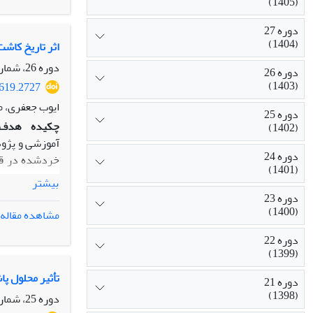
(1405)
افزایش و کاهش
نتیجه‌گیری:
با
دوره 27
(1404)
است نتایج دقی
اثر تاریخ کاش
دوره 26، شماره 1، زمستان 1402، صفحه
دوره 26
(1403)
5619.2727
ایوب جعفری، م
دوره 25
چکیده
هدف:
(1402)
آموزشی و پژو
دوره 24
(1401)
به‌عنوان عامل اصلی و رقم (زودرس KSC400، م
بیشتر
دوره 23
(1400)
مشاهده مقاله
دوره 22
(1399)
کاشت دوم بود
تأثیر محلول پ
دوره 21
(1398)
دوره 25، شماره 3، تابستان 1402، صفحه