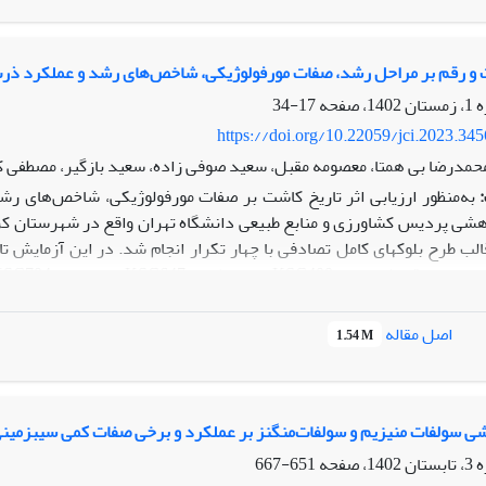
 عملکرد دانه در گندم‌های ایرانی هستند.
 توجه به نتایج تجزیه علیت می‌توان نتیجه گرفت که انتخاب برای عملکرد د
قی ارائه ندهد و لازم است در برنامه‌های به‌نژادی، برای افزایش کارایی 
ت و رقم بر مراحل رشد، صفات مورفولوژیکی، شاخص‌های رشد و عملکرد ذرت
17-34
https://doi.org/10.22059/jci.2023.34
حمدرضا بی همتا، معصومه مقبل، سعید صوفی زاده، سعید بازگیر، مصطفی 
هشی پردیس کشاورزی و منابع طبیعی دانشگاه تهران واقع در شهرستان 
توسط­رس KSC647 و دیررس KSC704) به‌عنوان عامل فرعی در نظر گرفته شد.
اصل مقاله
1.54 M
ه است.
نتیجه‌
گیری:
در مجموع، می‌توان تاریخ کاشت دوم و رقم KSC704 به‌عنوان تاریخ و رقم مناسب برای شهرستان کرج پیشنهاد داد.
اشی سولفات منیزیم و سولفات‌منگنز بر عملکرد و برخی صفات کمی سیب‏زمینی
651-667