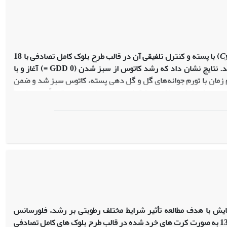
ا افزایش نیتروژن مصرفی کارایی کود کاهش یافت و بین ارقام از این
نظر تفاوت هایی وجود داشت. حداکثر کارایی (26/5 کیلوگرم بر کیلوگرم)، مربوط به کرت هایی بود که رقم اوپرا با سطح کودی 100 کیلوگرم در هکتار و حداقل آن
C
) با پسته و کنترل تلفیقی آن در قالب طرح بلوک کامل تصادفی با 18
تیمار و سه تکرار با علف‌کش های پاراکوات، تری‌کلوپیر، گلیفوزیت و تیمار کف‌بری اجرا شد. نتایج نشان داد که رشد کاتوس از سبز شدن (0 GDD =) آغاز و با
وس و پسته، هم زمان با تورم جوانه‌های گل و گل دهی پسته، کاتوس سبز شد و ضمن
عه رویان، مبادرت به ایجاد انشعاب ثانوی کرد. این مرحله تا 1029 درجه - روز رشد ادامه داشت. تشکیل پوسته سخت پسته تقریباً هم زمان با
اتوس بود. مراحل فنولوژی پسته از زمان تورم جوانه‌های گل تا رسیدن
ش تعداد ساقه کاتوس ناشی از اعمال تیمار دو بار کف‌بر + یک بار تری کلوپیر دو لیتر در
 کاهش وزن خشک ساقه کاتوس (97 درصد) شد.
مایش با هدف مطالعه تأثیر شرایط مختلف رطوبتی بر رشد، فلورسانس
کلروفیل، محتوای پرولین، عملکرد و اجزای عملکرد چهار رقم گیاه کنجد در سال زراعی 1386 به صورت کرت های خرد شده در قالب طرح بلوک های کامل تصادفی