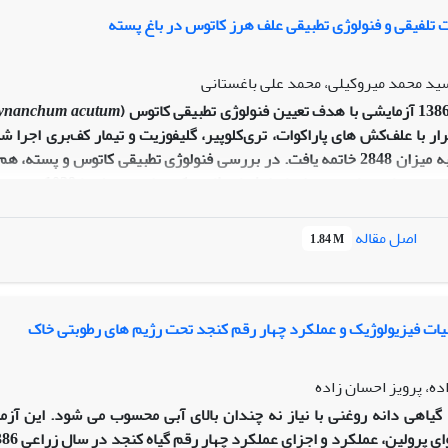
رقم در سطوح نیتروژن معنی دار گردید. مقایسه میانگین ها نشان داد که ب
 تلفیقی و فنولوژی تطبیقی علف هرز کاتوس‌ در باغ پسته
 سید محمد میروکیلی، محمد علی باغستانی
ynanchum
acutum
GDD تجمعی به میزان 2848 خاتمه یافت. در بررسی فنولوژی تطبیقی کات
رشد میوه و توس
 گرده افشانی کاتوس و برداشت پسته هم زمان با اواسط مرحله تولید میوه ک
و برداشت معادل با GDD تجمعی 2365 بود. در مجموع، بیشترین کاه
اصل مقاله
1.84 M
ار سم پاشی با پاراکوات سه لیتر در هکتار به عنوان بهترین تیمار باعث بیشترین
ت فیزیولوژیک و عملکرد چهار رقم کنجد تحت رژیم های رطوبتی خاک
ده، پرویز احسان زاده
گیاهی دانه روغنی با نیاز نه چندان بالای آبی محسوب می شود. این آز