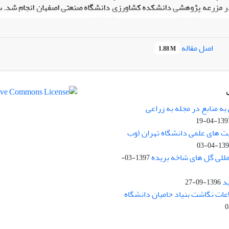
1I (75 میلی متر تبخیر)، 2I (110 میلی متر تبخی
اصل مقاله
1.88 M
 در شاخص سطح برگ، تعداد کپسول در بوته، تعداد دانه در کپسول، عمل
در رقم های مورد مطالعه در شرایط آزمایش حاضر بود. دو رقم یکتا و ورام
ه منابع در مجله به زراعی
1397-04-
یت های علمی دانشگاه تهران (وب
1397-04
مللی گل های شاخه بریده
1397-03-
د
1396-09-27
لاعات نگاشت بنیاد حامیان دانشگاه