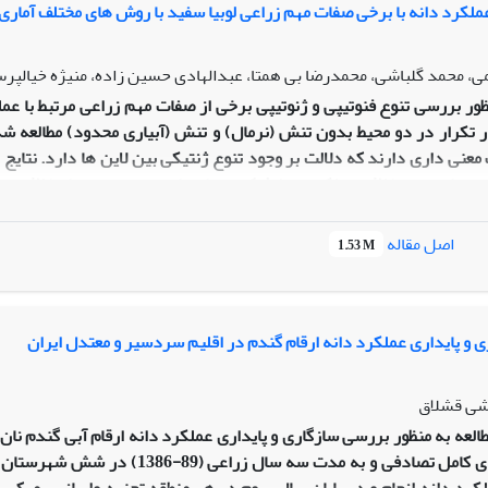
ملکرد دانه با برخی صفات مهم زراعی لوبیا سفید با روش های مختلف آماری 
، محمد گلباشی، محمدرضا بی همتا، عبدالهادی حسین زاده، منیژه خیالپر
ر تکرار در دو محیط بدون تنش (نرمال) و تنش (آبیاری محدود) مطالعه شد
معنی داری دارند که دلالت بر وجود تنوع ژنتیکی بین لاین ها دارد. نتا
رد دانه، وزن غلاف، عملکرد بیولوژیک، تعداد دانه در بوته و تعداد غلا
ن هندسی محصول دهی بهترین شاخص ها برای تعیین ژنوتیپ های مقاوم 
اصل مقاله
1.53 M
محیط تنش بیش از 86 درصد از کل تغییرات داده ها را توجیه نمودند. نتایج ر
 به وزن غلاف، شاخص برداشت، وزن صد دانه و تعداد دانه در گیاه نسبت د
 طورکلی، در هر دو شرایط بدون تنش (نرمال) و تنش بیشترین اثر مستقیم و
 و پایداری عملکرد دانه ارقام گندم در اقلیم سردسیر و معتدل ایران
شی قشلاق
آماری بلوک های کامل تصادفی و به