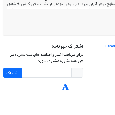
با چهار تکرار در مزرعه پژوهشی دانشکده کشاورزی دانشگاه صنعتی اصفهان انجام شد. سطوح تیمار آبیاری براساس تبخیر تجمعی از تشت تبخیر کلاس A شامل
ر) و 3I (145 میلی متر تبخیر) به عنوان عامل اصلی و چهار ژنوتیپ کنجد (ناز تک شاخه، یکتا، ورامین و اولتان) به
عنوان عامل فرعی بودند. تأثیر رژیم آبیاری و ژنوتیپ بر شاخص بیشینه فلورسانس (Fm) معنی دار بود، ولی بر حداکثر کارآیی نظام نوری دو (Fv/Fm) و میزان
کلروفیل برگ معنی دار نبود، به طوری که مقدار Fv/Fm تنها از 81/0 در سطح اول آبیاری به 77/0 در سطح سوم کاهش یافت. محدودیت رطوبت خاک منجر به
افزایش میزان پرولین برگ از 5/3 در سطح اول آبیاری به 6/8 میلی گرم بر گرم برگ در سطح دوم آبیاری شد. تنش خشکی باعث 55، 42، 37، 48 و 49 درصد
کرد دانه و عملکرد ماده خشک شد. به طور کلی، تنش کمبود رطوبتی
باعث کاهش رشد و عملکرد دانه کنجد از 1212 به 625 کیلوگرم در هکتار گردید. این تأثیر بیش از آنکه از طریق کاهش Fv/Fm باشد، ناشی از کاهش سطوح
اشتراک خبرنامه
ین از نظر عملکرد دانه و تولید روغن نسبت به دو ژنوتیپ دیگر برتری
برای دریافت اخبار و اطلاعیه های مهم نشریه در
خبرنامه نشریه مشترک شوید.
اشتراک