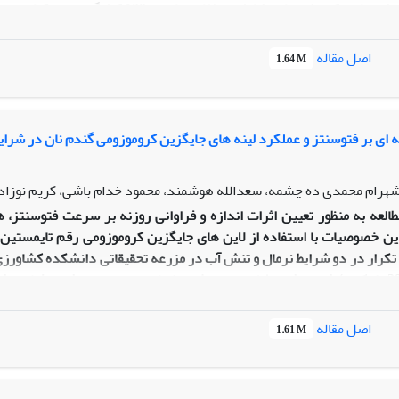
 با تأثیر بر شکل قابل جذب این عناصر بر میزان غلظت آنها در خاک و گی
اصل مقاله
1.64 M
 در برگ و میزان غلظت مس و منگنز در گل دارای اثر معنی دار بود. همچنی
صر کم مصرف در خاک اثر معنی داری را نشان داد، درصورتی که در برگ و گ
زمایش کاربرد ورمی کمپوست به عنوان یک کود آلی توصیه می شود.
ه ای بر فتوسنتز و عملکرد لینه های جایگزین کروموزومی گندم نان در شر
 شهرام محمدی ده چشمه، سعدالله هوشمند، محمود خدام باشی، کریم نوزاد
طالعه به منظور تعیین اثرات اندازه و فراوانی روزنه بر سرعت فتوسنتز
ین خصوصیات با استفاده از لاین های جایگزین کروموزومی رقم تایمستین 
ساقه (مرحله 29 زادکس) شروع شد. طول مدت تنش براساس درجه روز رشد مشخص
اصل مقاله
1.61 M
تنش) و هدایت روزنه ای (**247/0 =
م B نسبت به دو گروه دیگر در کنترل صفات مورد بررسی برجسته تر بود.