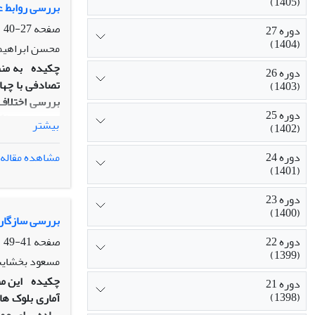
(1405)
بررسی روابط ع
صفحه
27-40
دوره 27
(1404)
محسن ابراهیمی
چکیده
دوره 26
تصادفی با چها
(1403)
بررسی اختلاف 
دوره 25
ترتیب بر عملک
بیشتر
(1402)
دهی و میانگی
دوره 24
مشاهده مقاله
(1401)
ها را می توان
دوره 23
دانه داشت. به
(1400)
بررسی سازگاری
گرفتند.
دوره 22
صفحه
41-49
(1399)
مسعود بخشای
چکیده
دوره 21
(1398)