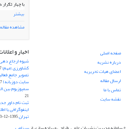
بیشتر
مشاهده مقاله
کاهش به ترتیب
اخبار و اعلانات
فتوسنتزکننده 
صفحه اصلی
داشتند.
شیوه ارجاع دهی ب
درباره نشریه
کشاورزی {مهم}
19
اعضای هیات تحریریه
تصویر جامع فعال
ارسال مقاله
سایت دوزبانه)
-03
سمپوزیوم بین ال
تماس با ما
21
نقشه سایت
ثبت نام داور جدی
اینفوگرافی یا اط
تهران
1395-12-03
© سامانه مدیریت نشریات علمی.
طراحی و پیاده سازی از
سیناوب