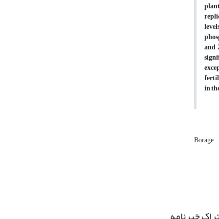
plant
repli
level
phos
and 
signi
excep
ferti
in th
Borage
راک خبرنامه