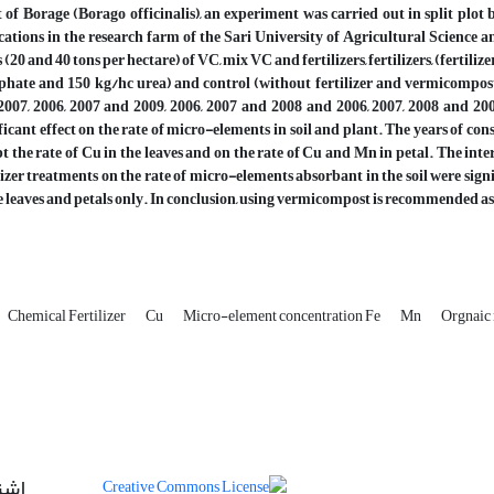
 of Borage (Borago officinalis), an experiment was carried out in split plo
cations in the research farm of the Sari University of Agricultural Science 
s (20 and 40 tons per hectare) of VC, mix VC and fertilizers, fertilizers, (fertil
phate and 150 kg/hc urea) and control (without fertilizer and vermicompost
2007, 2006, 2007 and 2009, 2006, 2007 and 2008 and 2006, 2007, 2008 and 200
ficant effect on the rate of micro-elements in soil and plant. The years of consu
t the rate of Cu in the leaves and on the rate of Cu and Mn in petal. The int
lizer treatments on the rate of micro-elements absorbant in the soil were signi
e leaves and petals only. In conclusion, using vermicompost is recommended as 
Chemical Fertilizer
Cu
Micro-element concentration Fe
Mn
Orgnaic
اشت