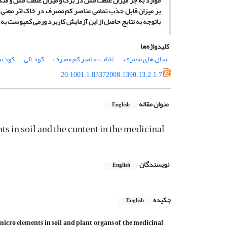
موارد به جز میزان غلظت مس در برگ و میزان غلظت مس و منگنز
بر میزان قابل جذب تمامی عناصر کم مصرف در خاک اثر معنی د
باتوجه به نتایج حاصل از این آزمایش کاربرد ورمی کمپوست به
کلیدواژه‌ها
سال های مصرف
غلظت عناصر کم مصرف
کود آلی
کود ش
20.1001.1.83372008.1390.13.2.1.7
عنوان مقاله
English
 in soil and the content in the medicinal
نویسندگان
English
چکیده
English
micro elements in soil and plant organs of the medicinal