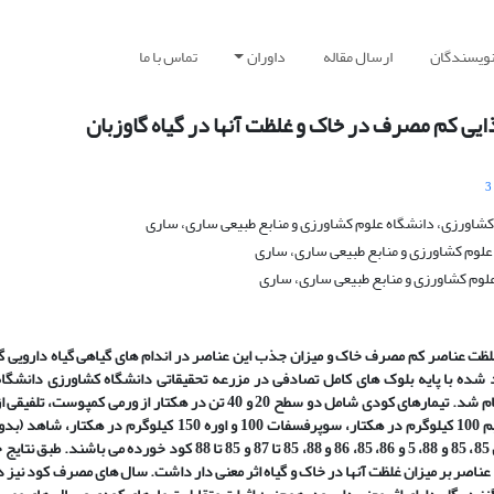
نویسندگان
ارسال مقاله
داوران
تماس با ما
یی کم مصرف در خاک و غلظت آنها در گیاه گاوزبان
3
ورزی، دانشگاه علوم کشاورزی و منابع طبیعی ساری، ساری
لوم کشاورزی و منابع طبیعی ساری، ساری
وم کشاورزی و منابع طبیعی ساری، ساری
غلظت عناصر کم مصرف خاک و میزان جذب این عناصر در اندام های گیاهی گیاه دارویی گ
ح کرت های خرد شده با پایه بلوک های کامل تصادفی در مزرعه تحقیقاتی دانشگاه کشاورزی دانشگا
کشاورزی و منابع طبیعی ساری در سه تکرار در سال 1388 انجام شد. تیمارهای کودی شامل دو سطح 20 و 40 تن در هکتار از ورمی کمپ
کمپوست و کود شیمیایی، کود شیمیایی شامل سولفات پتاسیم 100 کیلوگرم در هکتار، سوپرفسفات 100 و اوره 150 کیلوگرم د
شیمیایی و ورمی کمپوست) و سال های مصرف به صورت سال 85، 85 و 88، 5 و 86، 85، 86 و 88، 85 تا 87 و 85 تا 88 کود خورده می 
اصر بر میزان غلظت آنها در خاک و گیاه اثر معنی دار داشت. سال های مصرف کود نیز 