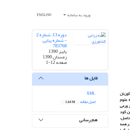
ورود به سامانه
ENGLISH
دوره 13، شماره 2
- شماره پیاپی
783768
پاییز 1390
زمستان 1390
صفحه
1-12
فایل ها
XML
اوزبان
ه علوم
اصل مقاله
1.64 M
وست، تلفیقی از ورمی
ر هکتار، شاهد (بدون کود
باشند. طبق نتایج حاصل،
هم رسانی
در همه