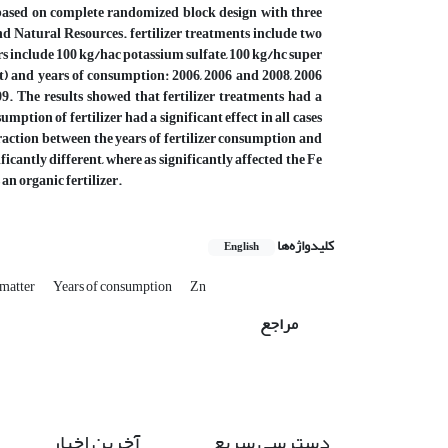
t based on complete randomized block design with three
and Natural Resources. fertilizer treatments include two
izers include 100 kg/hac potassium sulfate, 100 kg/hc super
) and years of consumption: 2006, 2006 and 2008, 2006
9. The results showed that fertilizer treatments had a
mption of fertilizer had a significant effect in all cases
eraction between the years of fertilizer consumption and
ficantly different, where as significantly affected the Fe
an organic fertilizer.
کلیدواژه‌ها
English
 matter
Years of consumption
Zn
مراجع
دسترسی سریع
آخرین اخبار