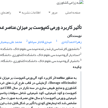
صفحه اصلی
مرور
اطلاعات نشریه
راهنمای 
تأثیر کاربرد ورمی کمپوست بر میزان عناصر غذا
نویسندگان
2
1
زهرا احمدآبادی
مهدی قاجار سپانلو
محمد علی بهمنیار
1
دانشجوی کارشناسی ارشد رشته مهندسی علوم خاک، دانشکده کشا
2
استادیار گروه مهندسی علوم خاک، دانشکده کشاورزی، دانشگاه ع
3
دانشیار گروه مهندسی علوم خاک، دانشکده کشاورزی، دانشگاه عل
چکیده
به منظور مطالعه اثر کاربرد کود آلی ورمی کمپوست بر میزان 
(Borago officinalis)، آزمایشی در قالب طر
مشخص شد که تیمارهای کودی با تأثیر بر شکل قابل جذب این عن