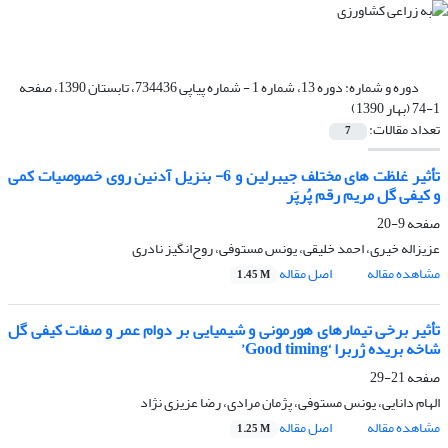
دوره و شماره:
دوره 13، شماره 1 - شماره پیاپی 734436، تابستان 1390، صفحه
1-74 (بهار 1390)
تعداد مقالات:
7
تأثیر غلظت های مختلف جیبرلین و 6- بنزیل آدنین روی خصوصیات کمی
و کیفی گل مریم رقم پُرپَر
صفحه
9-20
عزیزاله خیری، احمد خلیقی، یونس مستوفی، روح‌انگیز نادری
مشاهده مقاله
اصل مقاله
1.45 M
تأثیر برخی تیمارهای هورمونی و شیمیایی بر دوام عمر و صفات کیفی گل
شاخه بریده ژربرا ‘Good timing’
صفحه
21-29
الهام دانایی، یونس مستوفی، پژمان مرادی، رضا عزیزی نژاد
مشاهده مقاله
اصل مقاله
1.25 M