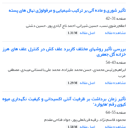
تأثیر شوری و ماده آلی بر ترکیب شیمیایی و مرفولوژی نهال های پسته
صفحه
31-42
اعظم رضوی نسب، حسین شیرانی، احمد تاج آبادی پور، حسین دشتی
مشاهده مقاله
اصل مقاله
1.31 M
بررسی تأثیر روشهای مختلف کاربرد علف کش در کنترل علف های هرز
خزانه گل‌ جعفری
صفحه
43-54
ابراهیم رئیس محمدی، حسن محمد علیزاده، محمد علی باغستانی میبدی، مصطفی
عرب
مشاهده مقاله
اصل مقاله
1.29 M
تأثیر زمان برداشت بر ظرفیت آنتی اکسیدانی و کیفیت نگهداری میوه
کیوی رقم ‘هایوارد’
صفحه
55-64
محمود قاسم نژاد، رقیه قربانعلی پور، جواد فتاحی مقدم
مشاهده مقاله
اصل مقاله
1.58 M