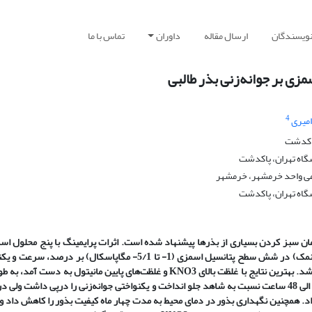
نویسندگان
ارسال مقاله
داوران
تماس با ما
مزی بر جوانه‌‌زنی بذر طالبی
4
امیری
پاکدشت
گاه تهران، پاکدشت
امی واحد خرمشهر، خرمشهر
شگاه تهران، پاکدشت
ن سبز کردن بسیاری از بذرها پیشنهاد شده است. اثرات پرایمینگ با پنج محلول اس
(پلی‌‌اتیلن گلیکول، مانیتول، KNO3، KH2PO4 و ترکیب دو نمک) در شش سطح پتانسیل اسمزی (1- تا 5/1- مگاپاسکال) بر در
جوانه‌‌زنی بذر طالبی در شرایط آزمایشگاهی و گلدانی مقایسه شد. بهترین نتایج با غلظت بالای KNO3 و غلظت‌‌های پایین مانیتول به دس
جوانه‌‌زنی را در دمای 19 درجه سانتی گراد به طور متوسط 36 الی 48 ساعت نسبت به شاهد جلو انداخت و یکنواختی جوانه‌‌زنی را درپی داشت و
د. همچنین نگهداری بذور در دمای محیط به مدت چهار ماه کیفیت بذور را کاهش داد ول