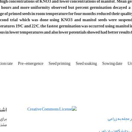
 high concentrations of KNO3 and lower concentrations of manitol. Mean ger
8 hours and more uniformity observed but percent germination decayed a lit
ge of primed seeds in room temperature for four months reduced their qualit
econd trial which was done using KNO3 and manitol seeds were suspended
eratures 19°C and 22°C, the fastest germination was occurred using manitol 
us in lower temperatures and also lower potentials showed had better results f
ion rate
Pre-emergence
Seed priming
Seed soaking
Sowing date
Un
اشت
 مجله به زراعی
برای 
مشتر
ی دانشگاه تهران (وب