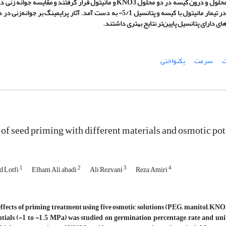
پرایمینگ حفظ شد. در آزمایش دوم، بذور به صورت معلق در محلول و درون کیسه در دو محلول KNO3 و مانیتول قرار گرفتند و مقایسه 
19 و 22 درجه سانتی گراد انجام گردید. سریع‌‌ترین جوانه‌‌زنی در تیمار مانیتول با کیسه و پتانسیل 5/1- به دست آمد. آثار پرایمینگ بر جو
ای دارای پتانسیل پایین‌‌تر نتایج بهتری داشتند.
ت
سرعت
یکنواختی
 of seed priming with different materials and osmotic po
1
2
3
4
 Lotfi
Elham Ali abadi
Ali Rezvani
Reza Amiri
ffects of priming treatment using five osmotic solutions (PEG, manitol, KNO
ntials (-1 to -1.5 MPa) was studied on germination percentage, rate and uni