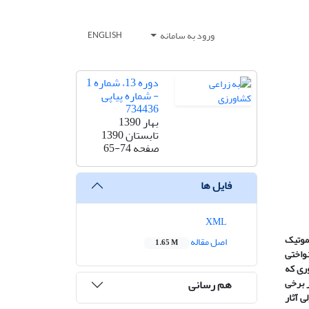
ورود به سامانه
ENGLISH
دوره 13، شماره 1
- شماره پیاپی
734436
بهار 1390
تابستان 1390
صفحه
65-74
فایل ها
XML
موتیک
اصل مقاله
1.65 M
صد، سرعت و یکنواختی
ت آمد، به طوری که
لی در برخی
هم رسانی
ی آثار