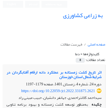
ورود به سامانه
ثبت نام
English
به زراعی کشاورزی
صفحه اصلی
فهرست مقالات
کلیدواژه‌ها =
دما
تعداد مقالات:
8
اثر تاریخ کشت زمستانه بر عملکرد دانه ارقام آفتابگردان در
شرایط شمال استان خوزستان
دوره 24، شماره 4، زمستان 1401، صفحه
1179-1197
https://doi.org/10.22059/jci.2022.331875.2621
سیداحمد کلانتراحمدی، جهانفر دانشیان، حبیب مبینی راد
چکیده
به‌منظور توسعه کشت زمستانه و بهبود برنامه تناوبی