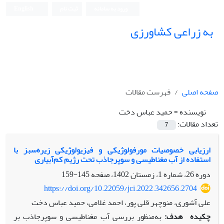
ورود به سامانه
ثبت نام
English
به زراعی کشاورزی
صفحه اصلی
فهرست مقالات
نویسنده =
حمید عباس دخت
تعداد مقالات:
7
ارزیابی خصوصیات مورفولوژیکی و فیزیولوژیکی زیره‌سبز با
استفاده از آب مغناطیسی و سوپرجاذب تحت رژیم کم‌آبیاری
دوره 26، شماره 1، زمستان 1402، صفحه
145-159
https://doi.org/10.22059/jci.2022.342656.2704
علی آشوری، منوچهر قلی پور، احمد غلامی، حمید عباس دخت
چکیده
هدف:
به‌منظور بررسی آب مغناطیسی و سوپرجاذب بر