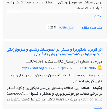
برخی صفات مورفوفیزیولوژی و عملکرد زیره سبز تحت رژیم
کم‌آبیاری انجام شد.
روش پژوهش:
آزمایشی در سال زراعی 1400-1399 در مزارع
بیشتر
پژوهشی دانشکده کشاورزی دانشگاه صنعتی شاهرود در دو
منطقه راهنجان و گرمن از توابع شهرستان شاهرود به‌‌‌صورت
اصل مقاله
مشاهده مقاله
1.27 M
فاکتوریل در قالب طرح بلوک‌های کامل تصادفی با سه تکرار انجام
شد. تیمار نوع آب آبیاری در دو سطح (معمولی و مغناطیسی) و­ مکان
(راهنجان، گرمن) با شرایط اقلیمی و ارتفاع از سطح دریای متفاوت
به‌عنوان فاکتور اصلی و تیمار سوپرجاذب در سه سطح (صفر، 100 و
اثر کاربرد مایکوریزا و فسفر بر خصوصیات رشدی و فیزیولوژیکی
ذرت و کینوا در کشت مخلوط به روش جایگزینی
200 کیلوگرم در هکتار) به‌عنوان فاکتور فرعی در نظر گرفته شد.
در تمام تیمارها، آبیاری براساس 100 درصد نیاز آبی گیاه اعمال
دوره 25، شماره 4، زمستان 1402، صفحه
1091-1107
شد.
https://doi.org/10.22059/jci.2023.357310.2806
یافته‌ها:
نتایج نشان داد مکان، نوع آبیاری و غلظت­های مختلف
طیبه رستمی، حمید عباسدخت، حسن مکاریان، منوچهر قلی پور،
سوپر‌جاذب تأثیر مثبت و معنی­­داری روی خصوصیات رشدی زیره
خلیل کریم زاده اصل
سبز داشتند. در منطقه راهنجان به­دلیل شرایط اقلیمی و میانگین
چکیده
هدف:
این مطالعه
به­منظور بررسی مایکوریزا و کود فسفر
دمای سالانه بالاتر و تیمار 100 و 200 کیلوگرم در هکتار سوپر‌جاذب
بر برخی صفات مورفوفیزیولوژی و عملکرد کینوا (
Chenopodium
و کاربرد آب مغناطیسی، بیش‌ترین مقدار ارتفاع بوته، درصد و
willd) و ذرت (
quinoa
Zea mays
L.) در شرایط کشت مخلوط به
عملکرد اسانس و پروتئین، کربوهیدرات­های محلول مشاهده
روش جایگزینی انجام شد.
بیشتر
گردید.