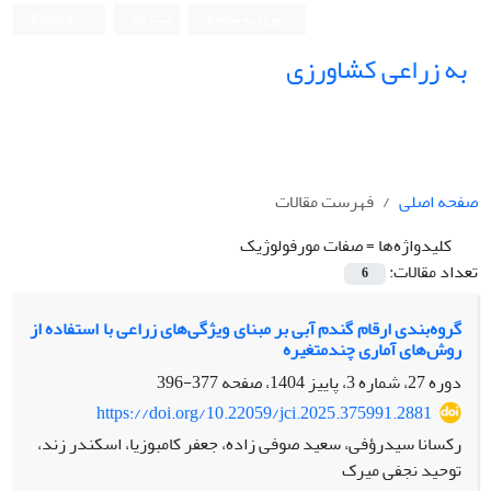
ورود به سامانه
ثبت نام
English
به زراعی کشاورزی
صفحه اصلی
فهرست مقالات
کلیدواژه‌ها =
صفات مورفولوژیک
تعداد مقالات:
6
گروه‌بندی ارقام گندم آبی بر مبنای ویژگی‌های زراعی با استفاده از
روش‌های آماری ‏چندمتغیره
دوره 27، شماره 3، پاییز 1404، صفحه
377-396
https://doi.org/10.22059/jci.2025.375991.2881
رکسانا سیدرؤفی، سعید صوفی زاده، جعفر کامبوزیا، اسکندر زند،
توحید نجفی میرک