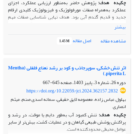
چکیده
هدف:
پژوهش حاضر به‌منظور ارزیابی عملکرد، اجزای
عملکرد به‌همراه صفات مورفولوژیک و فیزیولوژیک کلیدی ارقام
جدید و قدیم گندم آبی بود. هدف نهایی شناسایی صفات مهم
زراعی بود که در شرایط بهینه و پتانسیل عملکرد گندم را تحت
بیشتر
تأثیر قرار می‌دهند.
روش پژوهش:
آزمایش حاضر در قالب طرح
بلوک‌های کامل تصادفی با ۲۹ رقم و سه تکرار در سال زراعی 01-
اصل مقاله
مشاهده مقاله
1.45 M
1400 در شرایط پتانسیل در مؤسسه تحقیقات اصلاح و نهال بذر
واقع در استان البرز اجرا گردید. ارزیابی‌های جامع مورفولوژیکی،
فیزیولوژیکی و مرتبط با عملکرد در دو مرحله کلیدی گل‌دهی و
رسیدگی فیزیولوژیکی انجام شد. این ارزیابی‌ها شامل اندازه‌گیری
اثر تنش خشکی، سوپرجاذب و کود بر رشد نعناع فلفلی (Mentha
piperita L.)
عملکرد دانه، عملکرد زیستی، شاخص برداشت، تعداد دانه در
سنبله، وزن هزاردانه، شاخص سطح برگ و سایر صفات زراعی
دوره 26، شماره 3، پاییز 1403، صفحه
645-667
بودند. آزمایش تحت شرایط پتانسیل و بدون تنش‌های زیستی و
https://doi.org/10.22059/jci.2024.362157.2832
غیرزیستی و با اعمال مدیریت زراعی بهینه در طول فصل رشد
بهلول عباس زاده، معصومه لایق حقیقی، سمانه اسدی صنم، میثم
اجرا شد.
یافته‌ها:
نتایج نشان داد بین ارقام موردمطالعه در تمامی
انصاری
صفات زراعی موردبررسی تفاوت معنی‌داری (01/0p<) وجود
چکیده
هدف:
تنش کمبود آب به‌طور دایم یا موقت، در رشد و
داشت. بیش‌ترین و کم‌ترین عملکرد دانه به ارقام شیرودی
پراکنش پوشش طبیعی گیاهان و در عملیات کشت، بیش‌تر از سایر
(۱۰۷۴ گرم در مترمربع) و بهاران (۵۷۲ گرم در مترمربع) اختصاص
عوامل محیطی محدودکننده است.
داشت. هم‌چنین، ارقام شیرودی، گنبد، نوید، پیشتاز و چمران۲