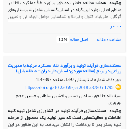
چکیده
هدف:
مطالعه حاضر به‌منظور برآورد خلأ عملکرد باقلا در
مناطق اصلی تولید این گیاه در استان گلستان شامل شهرستان‌های
گرگان، علی‌آباد کتول و آق‌قلا و شناسایی عوامل ایجاد آن و تعیین
سهم هر یک از آن‌ها انجام شد.
بیشتر
روش پژوهش:
بر این اساس، اطلاعات مربوط به مدیریت تولید 445
مزرعه باقلا در منطقه گرگان، علی‌آباد کتول و آق‌قلا در سال‌های
اصل مقاله
مشاهده مقاله
1.2 M
1399-1398 و 1399-1400 جمع‌آوری و خلأ عملکرد با استفاده از
روش تحلیل مقایسه کارکرد (CPA) برآورد شد.
یافته‌ها:
میانگین، بیشینه و خلأ عملکرد دانه باقلا به‌ترتیب 2742،
4000 و 1258 کیلوگرم در هکتار بود. هم‌چنین، براساس نتایج
مستندسازی فرآیند تولید و برآورد خلاء عملکرد مرتبط با مدیریت
زراعی در برنج (مطالعه موردی: استان مازندران - منطقه بابل)
به‌دست‌آمده، مهم‌ترین دلایل خلأ عملکرد و سهم هر یک از آن‌ها
در ایجاد خلأ عملکرد عبارت بودند از تاریخ کاشت 21 درصد، آفات
دوره 20، شماره 2، تابستان 1397، صفحه
397-414
15 درصد، مقدار نیتروژن خالص (N) 14 درصد، تعداد دفعات
https://doi.org/10.22059/jci.2018.237805.1795
دیسک 14 درصد، میزان بذر مصرفی 12 درصد، بیماری‌ها 12
سیف اله حلالخور، سلمان دستان، افشین سلطانی، حسین عجم
درصد، آب‌گرفتگی 5 درصد، علف‌های هرز 3 درصد، عدم استفاده
نوروزی
از ردیف‌کار 2 درصد و عمق نامناسب کاشت 1 درصد.
چکیده
مستندسازی فرآیند تولید در کشاورزی شامل تهیه کلیه
نتیجه‌گیری:
به‌طورکلی، با بهینه‌سازی مدیریت تولید باقلا و رفع
اطلاعات و فعالیت‌هایی است که سیر تولید یک محصول از مرحله
عوامل خلأ عملکرد ذکرشده، می‌توان عملکرد باقلا را دراستان
تهیه بستر بذر تا برداشت را نشان می‌دهد. به این منظور در این
گلستان و مناطق گرگان، علی‌آباد کتول و آق‌قلا را به میزان 46