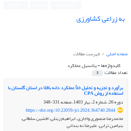
ورود به سامانه
ثبت نام
English
به زراعی کشاورزی
صفحه اصلی
فهرست مقالات
کلیدواژه‌ها =
پتانسیل عملکرد
تعداد مقالات:
3
برآورد و تجزیه و تحلیل خلأ عملکرد دانه باقلا در استان گلستان با
استفاده از روش CPA
دوره 26، شماره 2، بهار 1403، صفحه
331-348
https://doi.org/10.22059/jci.2024.364740.2844
محمدرضا منصوری واجاری، ابراهیم زینلی، افشین سلطانی،
بنیامین ترابی، علیرضا نه بندانی