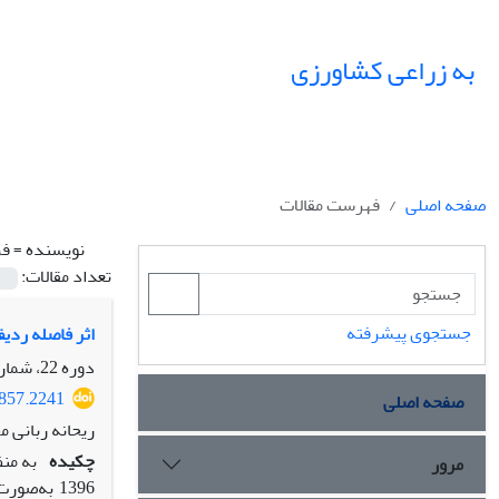
به زراعی کشاورزی
صفحه اصلی
فهرست مقالات
نویسنده =
فر
تعداد مقالات:
جستجوی پیشرفته
اثر فاصله ردی
دوره 22، شماره 3، پاییز 1399، صفحه
4857.2241
صفحه اصلی
ریحانه ربانی 
چکیده
به من
مرور
1396 به‌