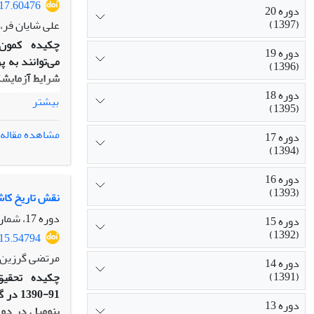
017.60476
دوره 20
(1397)
علی شایان فر،
چکیده
کمون 
دوره 19
(1396)
دوره 18
بیشتر
(1395)
استفاده از تجز
مشاهده مقاله
دوره 17
ثانویة آن‌ها ط
(1394)
بر عملکرد و دی
دوره 16
حداقل برسد.
(1393)
نقش تاریخ کاش
دوره 17، شماره 1، بهار 1394، صفحه
دوره 15
(1392)
015.54794
مرتضی گرزین، 
دوره 14
(1391)
چکیده
تحقیق
دوره 13
بنومیل در دو م