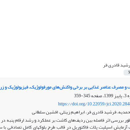
شید قادری فر
5
ف و مصرف عناصر غذایی بر برخی واکنش‌های مورفولوژیک، فیزیولوژیک و زر
345-359
https://doi.org/10.22059/jci.2020.28
محمدیه، فرشید قادری فر، ابراهیم زینلی، افشین سلطانی
ظور بررسی اثر فاصله بین ردیف‌های کاشت بر عملکرد و رشد ارقام پنبه در
صورت آزمایش اسپلیت پلات فاکتوریل در قالب طرح بلوک‏های کامل تصادفی ب