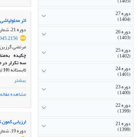
(1405)
شوند. در مقا
خشک‌کردن بذر
دوره 27
(1404)
اثر محلول‏پاشی
دوره 21، شماره 2، تابستان 1398، صفحه
دوره 26
(1403)
5345.2156
مرتضی گرزین،
دوره 25
چکیده
به‌من
(1402)
دوره 24
تا
(1401)
بیشتر
تحقیق دو قارچ 
دوره 23
(1400)
مشاهده مقاله
استفاده (به‏و
دوره 22
(1399)
حاصل از کشت به
کیفیت بذر، بهتر 
ارزیابی کمون ثا
دوره 21
(1398)
دوره 19، شماره 4، زمستان 1396، صفحه