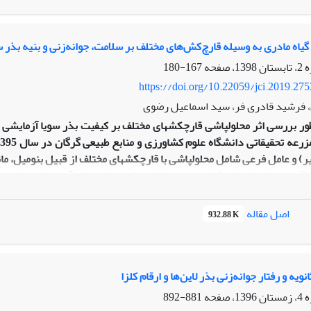
بل تیمارهای تنش اسمزی اغلب دارای اثرات منفی بر ماندگاری بذرهای
ها به‌روش آرام دارای اثرات منفی بیشتری نسبت به هیدروپرایمینگ و خ
 گیاه مادری به وسیله قارچ‌کش‌های مختلف بر سلامت، جوانه‌زنی و بنیه بذر س
167-180
https://doi.org/10.22059/jci.2019.27
 فرشید قادری فر، سید اسماعیل رضوی
ظور بررسی اثر محلول‏پاشی قارچ‏کش‏های مختلف بر کیفیت بذر سویا آزمای
بستانه (10 تیر) و عامل فرعی شامل محلول‏پاشی با قارچ‏کش‏های مختلف از قبیل بنوم
رشدی R3 و R6 بود. برای ارزیابی کیفیت محموله‏های بذری تولیدی از آزمون‏های
آلترناریا و فوزاریوم در محموله‏های بذری مشاهده شد. میزان شیوع فوزاری
اصل مقاله
932.88 K
یژه پروپیکونازول و تیوفانات متیل) سلامت، قابلیت جوانه‏زنی و قدرت بذ
تابستانه با 
اره بودند. درواقع، دما عامل مهمتری در تعیین قابلیت جوانه‏زنی و بنیه بذر 
است از کشت تابستانه همراه با کاربرد قارچ‏کش‏های مناسب از جمله پروپیکونازول و تیوفا
نویه و رفتار جوانه‌زنی بذر لاین‌ها و ارقام کلزا
881-892