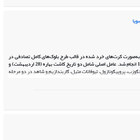
 تمامی ارقام داشتند. همچنین پرایمینگ به روش اسموپرایمینگ و
شک‌کردن سریع بودند.
ویا
شی به‌صورت کرت‌های خرد شده در قالب طرح بلوک‌های کامل تصادفی در
سه تکرار در مزرعه تحقیقاتی دانشگاه علوم کشاورزی و منابع طبیعی گرگان در سال 1395 انجام شد. عامل اصلی شامل دو تاریخ کاشت بهاره (28 اردیبهشت) و
یل، مانکوزب، پروپیکونازول، تیوفانات متیل، کاربندازیم و شاهد در دو مرحله
 جوانه‏زنی، تسریع پیری، هدایت الکتریکی و سلامت بذر استفاده شد. در این
وم در کلیه تیمارها بسیار پایین (کمتر از هفت درصد) بود. بنابراین،
سلامت بذر بیشتر تحت تأثیر آلترناریا قرار داشت. درصد بذرهای سالم در کشت بهاره 48/21 درصد بیشتر از کشت تابستانه بود. همه قارچ‏کش‏های مورد
ر را در مقایسه با تیمار شاهد به طور معنی‏داری افزایش دادند. کشت
وجود آلودگی‏های قارچی بیشتر، به دلیل برخورد مراحل نمو بذر (R5-R8) با دماهای پایین‏تر دارای جوانه‏زنی و بنیه بذر بیشتری در مقایسه با بذرهای
در مقایسه با عوامل بیماری‏زا بود. بنابراین، برای دست‏یابی به حداکثر
نات متیل در دو مرحله R3 و R6، استفاده شود.