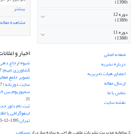
(1390)
بنومیل بود. س
بیشتر
نشان داد که ا
دوره 12
(1389)
آلوده به
sp. و
sis
مشاهده مقاله
و نیز کاهش آل
دوره 11
توده‌های بذری
(1388)
نیز قارچ‌کش ب
کرد.
اخبار و اعلانات
صفحه اصلی
شیوه ارجاع دهی ب
درباره نشریه
کشاورزی {مهم}
19
اعضای هیات تحریریه
تصویر جامع فعال
ارسال مقاله
سایت دوزبانه)
-03
سمپوزیوم بین ال
تماس با ما
21
نقشه سایت
ثبت نام داور جدی
اینفوگرافی یا اط
تهران
1395-12-03
© سامانه مدیریت نشریات علمی.
طراحی و پیاده سازی از
سیناوب