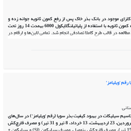
کلزای موجود در بانک بذر خاک پس از رفع کمون ثانویه جوانه زده و
می‌توانند به پراکنش ناخواسته ژن‌های هدف به دیگر گیاهان منجر شوند. در این مطالعه کمون ثانویه با استفاده از پلی‏اتیلن‏گلایکول 6000 به‏مدت 14 روز تحت
ذرها ثبت شد. این مطالعه در قالب طرح کاملا تصادفی انجام شد. تمامی لاین‌ها و ارقام در
ی بسیار بالایی برخوردار (بالای 94 درصد) و پس از القای کمون ثانویه در پنج گروه بسیارکم، کم، متوسط، زیاد و بسیار زیاد با
بسیار زیاد و بقیة لاین‌ها در گروه متوسط و کم قرار گرفتند. پنج رقم
فام، هایولا 401، هایولا 308 و هایولا 50) از کمون ثانویه متوسط (40-60 درصد) برخوردار بودند که بیانگر عدم توجه اصلاح‌گران به بحث مهم کمون
ه تولیدکنندگان بذر کمک می‌کند تا لاین‌هایی را انتخاب کنند تا علاوه
باشند تا از دیدگاه تولید بذر مشکلات ناشی از آن‌ها در محصول بعد به
قم ‘ویلیامز’
تانی
اسیم سیلیکات در بهبود کیفیت بذر سویا (رقم ‘ویلیامز’) در سال‌های
91-1390 در گرگان انجام گرفت. تیمارهای آزمایش در سال اول شامل تاریخ کاشت (31 فروردین، 23 اردیبهشت، 13 خرداد، 8 تیر و 31 تیر) و مصرف قارچ‌کش
بود، و در سال دوم شامل تاریخ کاشت (11 اردیبهشت و 15 تیر)، مصرف قارچ‌کش بنومیل، مصرف سیلیکون (Si) و سیلیکون +