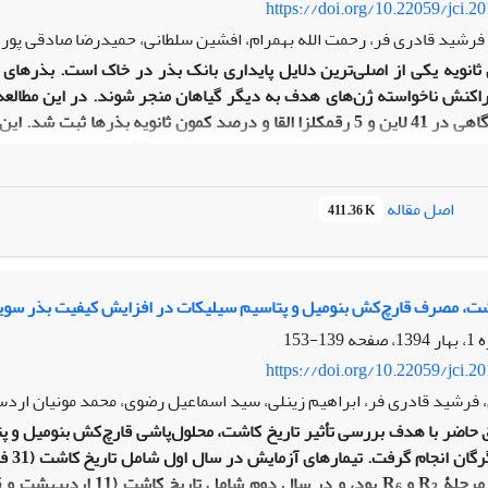
https://doi.org/10.22059/jci.2
 فرشید قادری فر، رحمت الله بهمرام، افشین سلطانی، حمیدرضا صادقی پور
ثانویه یکی از اصلی‌ترین دلایل پایداری بانک بذر در خاک است. بذرهای 
شرایط آزمایشگاهی در 41 لاین و 5 رقمکلزا القا و درصد کمون ثانویه ب
شرایط مطلوب جوانه‌زنی، از جوانه‌زن
یة کلاستر، دسته‌بندی شدند. پنج لاین در گروه بسیارکم و دو لاین در گروه 
(RGS003، زر
اصل مقاله
411.36 K
ی روند اصلاح آن‌ها بوده است. دسته‌بندی لاین‌ها براساس سطح کمون ثانویه ب
گر ویژگی‌های مهم در امر تولید بذر، از کمون ثانویه پایین‌تری برخوردار 
ت، مصرف قارچ‌کش بنومیل و پتاسیم سیلیکات در افزایش کیفیت بذر سویا ر
139-153
https://doi.org/10.22059/jci.2
فرشید قادری فر، ابراهیم زینلی، سید اسماعیل رضوی، محمد مونیان اردس
 حاضر با هدف بررسی تأثیر تاریخ کاشت، محلول‌پاشی قارچ‌کش بنومیل و پت
رحلۀ R
و R