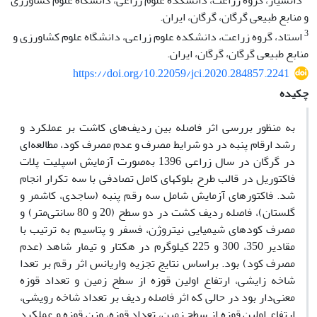
دانشیار، گروه زراعت، دانشکده علوم زراعی، دانشگاه علوم کشاورزی
و منابع طبیعی گرگان، گرگان، ایران.
3
استاد، گروه زراعت، دانشکده علوم زراعی، دانشگاه علوم کشاورزی و
منابع طبیعی گرگان، گرگان، ایران.
https://doi.org/10.22059/jci.2020.284857.2241
چکیده
به منظور بررسی اثر فاصله بین ردیف‌های کاشت بر عملکرد و
رشد ارقام پنبه در دو شرایط مصرف و عدم مصرف کود، مطالعه‌ای
در گرگان در سال زراعی 1396 به‌صورت آزمایش اسپلیت پلات
فاکتوریل در قالب طرح بلوک‏های کامل تصادفی با سه تکرار انجام
شد. فاکتورهای آزمایش شامل سه رقم پنبه (ساجدی، کاشمر و
گلستان)، فاصله ردیف کشت در دو سطح (20 و 80 سانتی‌متر) و
مصرف کودهای شیمیایی نیتروژن، فسفر و پتاسیم به ترتیب با
مقادیر 350، 300 و 225 کیلوگرم در هکتار و تیمار شاهد (عدم
مصرف کود) بود. براساس نتایج تجزیه واریانس اثر رقم بر تعدا
شاخه زایشی، ارتفاع اولین قوزه از سطح زمین و تعداد قوزه
معنی‌دار بود در حالی که اثر فاصله ردیف بر تعداد شاخه رویشی،
ارتفاع اولین قوزه از سطح زمین، تعداد قوزه، وزن قوزه و عملکرد