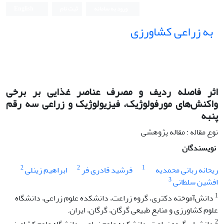
ورود به سامانه
ثبت نام
English
به زراعی کشاورزی
اثر فاصله ردیف و مصرف عناصر غذایی بر برخی
واکنش‌های مورفولوژیک، فیزیولوژیک و زراعی سه رقم
پنبه
نوع مقاله : مقاله پژوهشی
نویسندگان
2
2
1
ریحانه ربانی محمدیه
فرشید قادری فر
ابراهیم زینلی
3
افشین سلطانی
1
دانش‌آموخته دکتری، گروه زراعت، دانشکده علوم زراعی، دانشگاه
علوم کشاورزی و منابع طبیعی گرگان، گرگان، ایران.
2