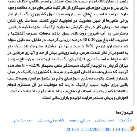
متغیر در میان 366 باغدار سیب به‌دست آمدند. براساس نتایج، اختلاف معنی­
داری بین و درون حوزه­های سیب­کاری از نظر کلیه متغیر­های مورد مطالعه وجود
دارد. درصد تناسب باغ‌های سیب ارومیه، با اصول کشاورزی ارگانیک از نظر
برخی متغیر­ها از قبیل عضویت در تعاونی­ها، تنوع کشت، مساحت باغ، شغل
دوم، مدت زمان کار در باغ، گرایش به تولید ارگانیک، نحوه تغذیه درختان،
دسترسی به آب شیرین رودخانه، عمق خاک، دفعات مصرف آفت­کش­ها و
مدیریت کف باغ بین 30 تا 80 درصد ارزیابی گردید. در مقابل، به دلیل سواد
کم باغداران، توزیع 8/91 درصد باغ­ها در دشت­­ها، مدیریت نادرست باغ
به‌خصوص از نظر شدت هرس، رشد رویشی بیش از حد و آبیاری غرقابی در
اغلب باغ‌ها، تناسب کمتری با مؤلفه­های ارگانیک نشان دادند. بین سطح سواد و
میزان گرایش به تولید ارگانیک همبستگی منفی معنی­دار (12/0- = r) مشاهده
گردید که نشان‌دهنده فقدان آموزش­های مرتبط با کشاورزی ارگانیک در میان
باغداران است. باتوجه به نتایج، حوزه­های واقع در مناطق مرتفع ارومیه تناسب
بالایی برای تولید سیب ارگانیک دارند که موفقیت در آن مستلزم انجام
مطالعات تکمیلی، تعریف استاندارد­های مربوطه، تنظیم قرارداد تولید با باغدار،
آموزش و پایش مستمر فرایند تولید و بازاررسانی است.
کلیدواژه‌ها
ارگانیک
ایمنی غذایی
بقایای سموم
کشاورزی زیستی
مدیریت باغ
20.1001.1.83372008.1395.18.4.16.1