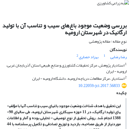
بررسی وضعیت موجود باغ‌های سیب و تناسب آن با تولید
ارگانیک در شهرستان ارومیه
نوع مقاله : مقاله پژوهشی
نویسندگان
2
1
رضا رضایی
بهزاد حصاری
1
استادیار پژوهش، مرکز تحقیقات کشاورزی و منابع طبیعی استان آذربایجان غربی،
ارومیه - ایران
2
استادیار، مرکز مطالعات دریاچه ارومیه، دانشگاه ارومیه - ایران
10.22059/jci.2017.56833
چکیده
این تحقیق با هدف شناخت وضعیت موجود باغ­های سیب و تناسب آنها با مؤلفه­
های تولید ارگانیک، در 11 حوزه سیب­کاری شهرستان ارومیه، طی سال­های 90-
1388 انجام شد. روش تحقیق از نوع توصیفی - تحلیلی بوده و آمار و اطلاعات
موردنیاز از طریق مصاحبه، بازدید و توزیع تصادفی و تکمیل پرسشنامه با 44