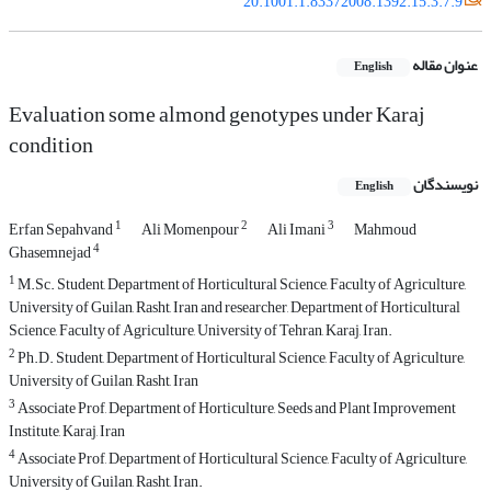
20.1001.1.83372008.1392.15.3.7.9
عنوان مقاله
English
Evaluation some almond genotypes under Karaj
condition
نویسندگان
English
1
2
3
Erfan Sepahvand
Ali Momenpour
Ali Imani
Mahmoud
4
Ghasemnejad
1
M.Sc. Student, Department of Horticultural Science, Faculty of Agriculture,
University of Guilan, Rasht, Iran and researcher, Department of Horticultural
Science, Faculty of Agriculture, University of Tehran, Karaj, Iran.
2
Ph.D. Student, Department of Horticultural Science, Faculty of Agriculture,
University of Guilan, Rasht, Iran
3
Associate Prof, Department of Horticulture, Seeds and Plant Improvement
Institute, Karaj, Iran
4
Associate Prof, Department of Horticultural Science, Faculty of Agriculture,
University of Guilan, Rasht, Iran.