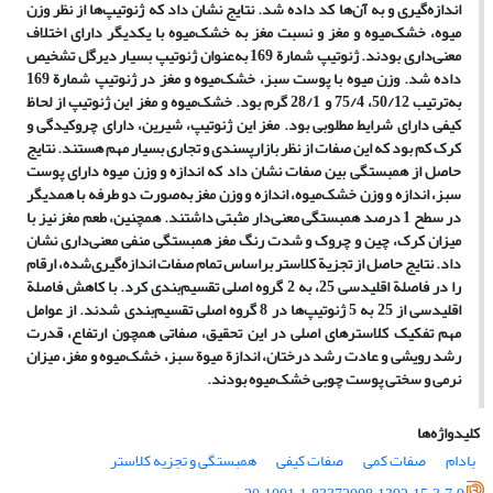
اندازه‌گیری و به آن‌ها کد داده شد. نتایج نشان داد که ژنوتیپ‌ها از نظر وزن
میوه، خشک‌میوه و مغز و نسبت مغز به خشک‌میوه با یکدیگر دارای اختلاف
معنی‌داری بودند. ژنوتیپ شمارة 169 به‌عنوان ژنوتیپ بسیار دیرگل تشخیص
داده شد. وزن میوه با پوست سبز، خشک‌میوه و مغز در ژنوتیپ شمارة 169
به‌ترتیب 50/12، 75/4 و 28/1 گرم بود. خشک‌میوه و مغز این ژنوتیپ از لحاظ
کیفی دارای شرایط مطلوبی بود. مغز این ژنوتیپ، شیرین، دارای چروکیدگی و
کرک کم بود که این صفات از نظر بازار‌پسندی و تجاری بسیار مهم هستند. نتایج
حاصل از همبستگی بین صفات نشان داد که اندازه و وزن میوه دارای پوست
سبز، اندازه و وزن خشک‌میوه، اندازه و وزن مغز به‌صورت دو طرفه با همدیگر
در سطح 1 درصد همبستگی معنی‌دار مثبتی داشتند. همچنین، طعم مغز نیز با
میزان کرک، چین و چروک و شدت رنگ مغز همبستگی منفی معنی‌داری نشان
داد. نتایج حاصل از تجزیة کلاستر براساس تمام صفات اندازه‌گیری‌شده، ارقام
را در فاصلة اقلیدسی 25، به 2 گروه اصلی تقسیم‌بندی کرد. با کاهش فاصلة
اقلیدسی از 25 به 5 ژنوتیپ‌ها در 8 گروه اصلی تقسیم‌بندی شدند. از عوامل
مهم تفکیک کلاسترهای اصلی در این تحقیق، صفاتی همچون ارتفاع، قدرت
رشد رویشی و عادت رشد درختان، اندازة میوة سبز، خشک‌میوه و مغز، میزان
نرمی و سختی پوست چوبی خشک‌میوه بودند.
کلیدواژه‌ها
بادام
صفات کمی
صفات کیفی
همبستگی و تجزیه کلاستر