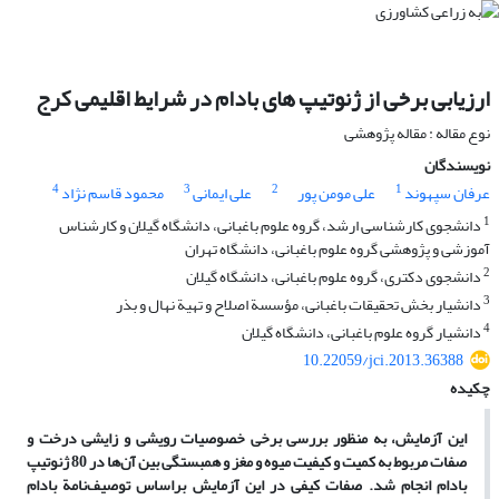
ارزیابی برخی از ژنوتیپ های بادام در شرایط اقلیمی کرج
نوع مقاله : مقاله پژوهشی
نویسندگان
4
3
2
1
عرفان سپهوند
علی مومن پور
علی ایمانی
محمود قاسم نژاد
1
دانشجوی کارشناسی ارشد، گروه علوم باغبانی، دانشگاه گیلان و کارشناس
آموزشی و پژوهشی گروه علوم باغبانی، دانشگاه تهران
2
دانشجوی دکتری، گروه علوم باغبانی، دانشگاه گیلان
3
دانشیار بخش تحقیقات باغبانی، مؤسسة اصلاح و تهیة نهال و بذر
4
دانشیار گروه علوم باغبانی، دانشگاه گیلان
10.22059/jci.2013.36388
چکیده
این آزمایش، به منظور بررسی برخی خصوصیات رویشی و زایشی درخت و
صفات مربوط به کمیت و کیفیت میوه و مغز و همبستگی بین آن‌ها در 80 ژنوتیپ
بادام انجام شد. صفات کیفی در این آزمایش براساس توصیف‌نامة بادام