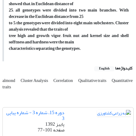
showed that, in Euclidean distance of
25, all genotypes were divided into two main branches. With
decrease in the Euclidean distance from 25
to 5, the genotypes were divided into eight main subclusters. Cluster
analysis revealed that the traits of
tree high and growth vigor, fruit, nut and kernel size and shell
sofftness and hardness were the main
characteristics separating the genotypes.
کلیدواژه‌ها
English
almond
Cluster Analysis
Correlation
Qualitative traits
Quantitative
traits
دوره 15، شماره 3 - شماره پیاپی
3
پاییز 1392
صفحه
77-101