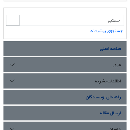
و4- درجۀ سانتی­گراد) و مرحلۀ رشدی در سه سطح (رکود، تورم
دانست.
جوانه و باز شدن گل)، و صفات اندازه­گیری‌شده شامل مقدار
پرولین، قندهای محلول و نشت یونی بود. بیشترین مقدار قندهای
محلول مربوط به رقم ’جعفری ‘ در غلظت 25/0 میلی­مول اسید
سالیسیلیک در دمای 4- درجۀ سانتی­گراد در مرحلۀ تورم و
جستجوی پیشرفته
بیشترین مقدار پرولین در همین رقم در دمای 4- درجۀ سانتی­
گراد و غلظت اسید 25/0 میلی­مول بر لیتر در مرحلۀ تورم بود.
صفحه اصلی
مقدار نشت یونی در دماهای مختلف و مراحل مختلف فنولوژیکی
رشد دارای اختلاف معنادار در سطح احتمال 5 درصد شد. رقم
’جعفری ‘با نشت یونی کمتر در دمای 4 - درجۀ سانتی­گراد و مقدار
مرور
پرولین بیشتر نسبت به رقم ’شاهرود 41‘مقاومت بیشتر در برابر
سرمازدگی داشت.
اطلاعات نشریه
راهنمای نویسندگان
ارسال مقاله
داوران