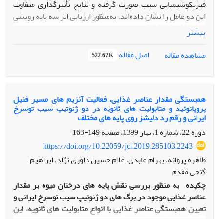
فیزیکوشیمیایی سیب صورت گرفته و نتایج تأثیرگذاری متفاوت
این دو عامل را نشان داده‌اند. به‌منظور ارزیابی اثر سه پایه رویشی
M9، M7 و MM106 بر برخی صفات کمی و کیفی میوه سیب ارقام
بیشتر
"گلدن‌دلیشز" و "رددلیشز"، آزمایشی به‌صورت فاکتوریل در قالب
طرح پایه بلوک‌های کامل تصادفی با چهار تکرار در مرکز تحقیقات
اصل مقاله
مشاهده مقاله
522.67 K
کشاورزی مشهد در اواخر تابستان 1400 اجرا شد. صفات کمی و
کیفی میوه شامل وزن، حجم، چگالی، طول، قطر، سفتی، اسیدیته،
مواد جامد محلول، محتوای فنلی، فعالیت آنتی‌اکسیدانی و
آنتوسیانین میوه در این آزمایش اندازه‌گیری شد. براساس نتایج
همبستگی مقدار عناصر غذایی، فعالیت آنزیم های مسیر فنیل
پروپانوئید و متابولیت های ثانویه در دو ژنوتیپ سیب توسرخ
بیش‌ترین مقدار فنل کل (9/652 میلی‌گرم بر گرم وزن تر) و
ایرانی و رقم رد دلیشز روی پایه های مختلف
آنتوسیانین (9/35 میلی‌گرم بر گرم وزن تر) در ترکیب رقم
دوره 22، شماره 1، بهار 1399، صفحه
149-163
"رددلیشز" روی پایه
M9 مشاهده شد. رقم "رددلیشز"
بیش‌ترین قطر (64/78 میلی‌متر) و وزن میوه (9/166 گرم) را به
https://doi.org/10.22059/jci.2019.285103.2243
خود اختصاص داد. بیش‌ترین سفتی نیز در پایه M9 (64/5
طاهره پروانه، بهرام عابدی، غلام حسین داوری نژاد، ابراهیم
کیلوگرم بر سانتی‌متر مکعب) مشاهده شد. به‌طورکلی، نتایج این
گنجی مقدم
پژوهش حاکی از تأثیر متفاوت برهم‌کنش پایه و رقم بر ویژگی‌های
چکیده
به منظور بررسی نقش پایه های درختان میوه بر مقدار
موردمطالعه بود و بسته به هدف باغدار می‌توان ترکیبات پیوندی
عناصر غذایی موجود در برگ های دو ژنوتیپ سیب توسرخ ایرانی و
گوناگونی را توصیه نمود. ارقام بر روی پایه M9و MM106 با
تعیین همبستگی عناصر غذایی با انواع متابولیت های ثانویه، این
داشتن ترکیبات فنلی و آنتوسیانین زیاد از نظر فواید سلامتی