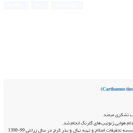
ورود به سامانه
ثبت نام
English
یب تشکری میمند
دام هوایی ژنوتیپ‌های گلرنگ انجام شد.
این آزمایش با استفاده از لوله‌های پلیکا (پی­وی­سی) در مزرعه تحقیقاتی مؤسسه تحقیقات اصلاح و تهیه نهال و بذر کرج در سال زراعی 99-1398