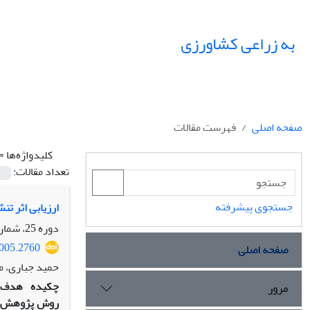
به زراعی کشاورزی
صفحه اصلی
فهرست مقالات
کلیدواژه‌ها =
تعداد مقالات:
جستجوی پیشرفته
ارزیابی اثر تنش خ
دوره 25، شماره 3، تابستان 1402، صفحه
1005.2760
صفحه اصلی
حمید جباری، م
چکیده
هدف:
مرور
روش پژوهش: