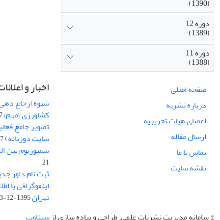
(1390)
دوره 12
(1389)
دوره 11
(1388)
اخبار و اعلانات
صفحه اصلی
شیوه ارجاع دهی ب
درباره نشریه
کشاورزی {مهم}
19
اعضای هیات تحریریه
تصویر جامع فعال
ارسال مقاله
سایت دوزبانه)
-03
سمپوزیوم بین ال
تماس با ما
21
نقشه سایت
ثبت نام داور جدی
اینفوگرافی یا اط
تهران
1395-12-03
© سامانه مدیریت نشریات علمی.
طراحی و پیاده سازی از
سیناوب