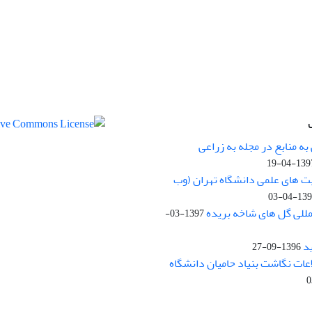
ه منابع در مجله به زراعی
1397-04-
یت های علمی دانشگاه تهران (وب
1397-04
مللی گل های شاخه بریده
1397-03-
د
1396-09-27
لاعات نگاشت بنیاد حامیان دانشگاه