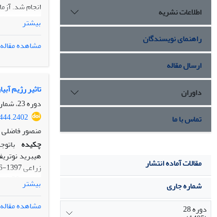
انجام شد. آزم
اطلاعات نشریه
بیشتر
همند (آبسرد)، 
راهنمای نویسندگان
یافته­ها:
مشاهده مقاله
ارسال مقاله
آنزیم­های کاتالاز و 
تاثیر رژیم آب
داوران
نتیجه­گیری:
به­
دوره 23، شماره 2، تابستان 1400، صفحه
3444.2402
تماس با ما
منصور فاضلی ر
چکیده
باتوج
هیبرید نوتریف
مقالات آماده انتشار
بیشتر
شماره جاری
مشاهده مقاله
دوره 28