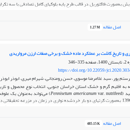
ایش به‌صورت فاکتوریل در قالب طرح پایه بلوک­های کامل تصادفی با سه تکرا
کامل (شاهد) و تنش خشکی (به­ترتیب آبی
ژنوتیپ قزاقستانی و ارقام امیر، گلدشت و پرنیان بودند.
اصل مقاله
1.27 M
آزمایشی (03/5 گرم در بوته) برخوردار بود. رقم امیر در شرایط تنش خشکی با گل
پراکسیداز، بیش‌ترین عملکرد دانه در واحد آزمایشی (67/1 گرم در بوته) را دارا بود.
یاری و تاریخ کاشت بر عملکرد ماده خشک و برخی صفات ارزن مرواریدی
طور کلی، رقم امیر به‌دلیل برخورداری از سیستم ریشه­ای مناسب و ویژگی­ها
335-346
https://doi.org/10.22059/jci.2020.30
ستم پور، سید غلامرضا موسوی، حسن رومنجانی، شهرام مهری، ابوذر ابوذر
ه به اقلیم گرم و خشک استان خراسان جنوبی، انتخاب نوع محصول و تاری
ید (
Pennisetum americanum
var. nutrifeed) می‌تواند به‌عنو
زراعی 1397-1396 به‌صورت کرت­های دو بار خردشده نواری در زمان در مزرعه تحقیق
اصل مقاله
485.15 K