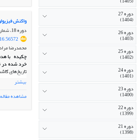
(1405)
ارزن مرواریدی و کاشت در تاریخ 20 فروردین‌ماه می‌توان ب
دوره 27
(1404)
واکنش فیزیولو
دوره 18، شماره 1، بهار 1395، صفحه
دوره 26
(1403)
016.56572
محمدرضا مرادی
دوره 25
چکیده
با هدف
(1402)
دوره 24
(1401)
مرحله هشت‌برگ
بیشتر
پراکسیداز، شا
دوره 23
(1400)
مشاهده مقاله
دوره 22
بر محتوی نسب
(1399)
به‌طورکلی، بیشترین عملکرد دانه (7/4579 کیلوگرم در 
(768 کیلوگرم در هکتار) از تاریخ کاشت نهم دی و بدون مصرف بور به‌دست آمد.
دوره 21
(1398)