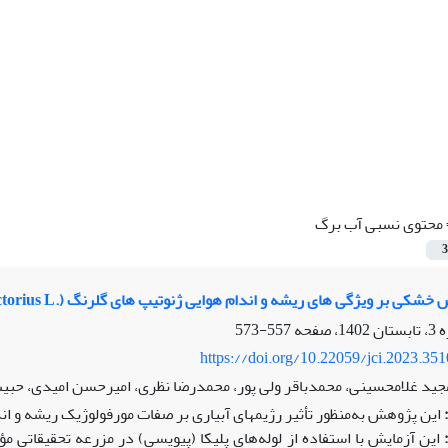
محتوی نسبی آب برگ
3
شکی بر ویژگی های ریشه و اندام هوایی ژنوتیپ های گلرنگ (.Carthamus tinctorius L)
557-573
https://doi.org/10.22059/jci.2023.35
جید غلامحسینی، محمدباقر ولی پور، محمدرضا نظری، امیرحسن امیدی، حب
این پژوهش به‌منظور تأثیر رژیم­های آبیاری بر صفات مورفولوژیک ریشه و ان