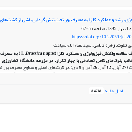
ا ذخیره 25 درصدی میزان آب مصرفی عملکرد ماده خشک قابل‌قبولی تولید نمود.
ژی، رشد و عملکرد کلزا به مصرف بور تحت تنش گرمایی ناشی از کشت‌های
55-67
https://doi.org/10.22059/jci.2
 تلاوت، زهره کاظمی، سید عطاء الله سیادت
 مطالعه واکنش فیزیولوژی و عملکرد کلزا (
napus
Brassica
L.
) به مصرف 
ی و غنچه‌دهی) در کرت‌های فرعی قرار گرفتند. تاریخ کاشت تأثیری معن
خص سطح برگ، دمای سایه‌انداز، عملکرد دانه و ماده خشک کلزا داشت. مصر
اصل مقاله
8.47 M
ی آب برگ، پایداری غشا و شاخص سطح برگ داشت. مصرف عنصر بور سبب اف
هکتار) از تاریخ کاشت 27 آبان ماه و مصرف خاک کاربرد 10 کیلوگرم بور در هکتار