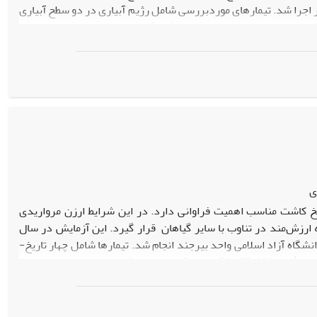
ر اجرا شد. تیمارهای موردبررسی شامل رژیم آبیاری در دو سطح آبیاری
اری پس از تخلیه 40 و 80 درصد رطوبت قابل استفاده در خاک) و ژنوتیپ­های مختلف گلرنگ شامل توده­های محلی ورامین،
نتایج نشان داد در شرایط تنش خشکی، طول و قطر ریشه به­ترتیب به میزان 6/28 و 6/13 درصد افزایش و صفات وزن خشک ریشه، محتوای نسبی آب
برگ، تعداد غوزه، تعداد دانه در بوته و عملکرد دانه در واحد آزمایشی به­ترتیب 6/23، 2/15، 4/25، 3/63 و 9/74 درصد کاهش یافت. در شرایط آبیاری کامل، رقم
امیر با برخورداری از سیستم ریشه­ای مناسب (وزن خشک ریشه 7/7 گرم و طول ریشه 71 سانتی­متر) و حداکثر تعداد دانه از بیش‌ترین عملکرد دانه در واحد
­دهی زودهنگام، وزن خشک و طول ریشه زیاد، برخورداری از بیش‌ترین فعالیت
ی برتر زراعی، عملکرد دانه بیش‌تری داشت و ژنوتیپ برتر بود.
ی
خ‌ کاشت مناسب اهمیت فراوانی دارد. در این شرایط ارزن مرواریدی
ان یک علوفه ارزش‌مند در تناوب با سایر گیاهان قرار گیرد. این آزمایش در سال
اتی دانشگاه آزاد اسلامی واحد بیرجند انجام شد. تیمارها شامل چهار تاریخ­
کاشت (20 فروردین‌ماه، 9 اردیبهشت‌ماه، 29 اردیبهشت‌ماه و 18 خردادماه)، سه رژیم آبیاری (تأمین 100، 75 و 50 درصد آب موردنیاز گیاه براساس تبخیر و تعرق
پتانسیل گیاه) و دو چین در قالب طرح آماری بلوک­های کامل تصادفی با سه تکرار بود. بیش‌ترین کارایی مصرف آب در شرایط تأمین 50 درصد نیاز آبی ارزن و تاریخ
کاشت‌ 20 فروردین و چین‌ اول و دوم مشاهده شد. با تأخیر در کاشت ارزن از 20 فروردین‌ماه به 18 خردادماه عملکرد ماده خشک ارزن 4/24 درصد در شرایط
تأمین 100 درصد نیاز آبی کاهش یافت. این کاهش در شرایط تأمین 75 و 50 درصد نیاز آبی به‌ترتیب 2/24 و 9/46 بود. بنابراین با تأمین 75 درصد آب موردنیاز