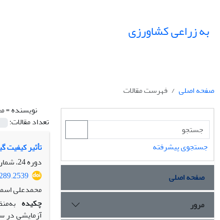
به زراعی کشاورزی
صفحه اصلی
فهرست مقالات
نویسنده =
مح
تعداد مقالات:
جستجوی پیشرفته
تأثیر کیفیت گ
دوره 24، شماره 3، پاییز 1401، صفحه
2289.2539
صفحه اصلی
محمدعلی اسماع
چکیده
به‌من
مرور