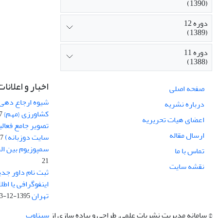
(1390)
دوره 12
(1389)
دوره 11
(1388)
اخبار و اعلانات
صفحه اصلی
شیوه ارجاع دهی ب
درباره نشریه
کشاورزی {مهم}
19
اعضای هیات تحریریه
تصویر جامع فعال
ارسال مقاله
سایت دوزبانه)
-03
سمپوزیوم بین ال
تماس با ما
21
نقشه سایت
ثبت نام داور جدی
اینفوگرافی یا اط
تهران
1395-12-03
© سامانه مدیریت نشریات علمی.
طراحی و پیاده سازی از
سیناوب