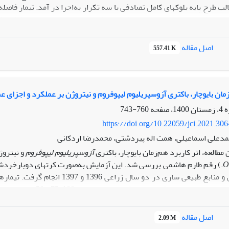
 طرح پایه بلوک­های کامل تصادفی با سه تکرار به‌اجرا در آمد. تیمار فاص
. بذرهای برنج در جعبه­های نشا در شش تیمار بسترهای متفاوت کشت شد. این بستر­ها ش
(S
)، خاک با گوگرد و 25 درصد سبوس برنج (S
)، 
3
2
 درصد سبوس برنج (S
)، خاک با گوگرد، تیوباسیلوس و 25 درصد سبوس برنج (S
اصل مقاله
5
557.41 K
 بستر خاک گوگرد و 50 درصد سبوس برنج بهترین نتایج را در کشت اصلی و راتون نشان داد.
یوچار، باکتری آزوسپریلیوم لیپوفروم و نیتروژن بر عملکرد و اجزای عملکرد برنج (Oryza sativa L.) در دو شیوه آبیا
760-743
https://doi.org/10.22059/jci.2021.30
مدعلی اسماعیلی، همت اله پیردشتی، محمدرضا اردکانی
 مطالعه، اثر کاربرد هم‌زمان بایوچار، باکتری
آزوسپریلیوم
لیپوفروم
و نیتروژ
O
L.) رقم طارم هاشمی بررسی شد. این آزمایش به‌صورت کرت­های دوبارخردشد
علوم کشاورزی و منابع طبیعی ساری 
اکتر‌ی
آزوسپریلیوم
لیپوفروم
در دو سطح بدون مایه­زنی با نشا و با مایه­
اصل مقاله
2.09 M
لکرد و اجزای عملکرد برنج در هر دو شیوه آبیاری تناوبی و غرقابی نشان داد