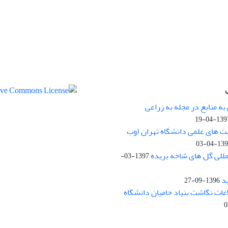
ه منابع در مجله به زراعی
1397-04-
یت های علمی دانشگاه تهران (وب
1397-04
مللی گل های شاخه بریده
1397-03-
د
1396-09-27
لاعات نگاشت بنیاد حامیان دانشگاه