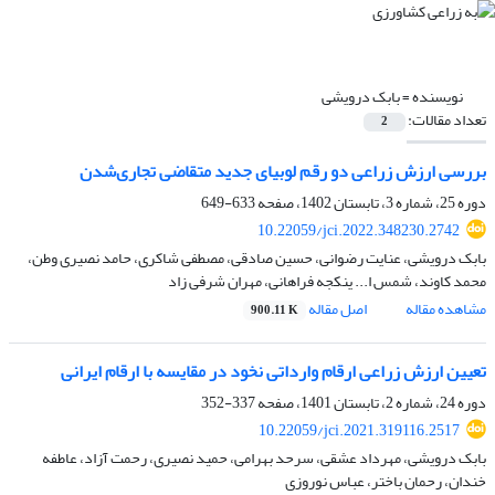
نویسنده =
بابک درویشی
تعداد مقالات:
2
بررسی ارزش زراعی دو رقم لوبیای جدید متقاضی تجاری‌شدن
دوره 25، شماره 3، تابستان 1402، صفحه
633-649
10.22059/jci.2022.348230.2742
بابک درویشی، عنایت رضوانی، حسین صادقی، مصطفی شاکری، حامد نصیری وطن،
محمد کاوند، شمس ا... ینکجه فراهانی، مهران شرفی زاد
مشاهده مقاله
اصل مقاله
900.11 K
تعیین ارزش زراعی ارقام وارداتی نخود در مقایسه با ارقام ایرانی
دوره 24، شماره 2، تابستان 1401، صفحه
337-352
10.22059/jci.2021.319116.2517
بابک درویشی، مهرداد عشقی، سرحد بهرامی، حمید نصیری، رحمت آزاد، عاطفه
خندان، رحمان باختر، عباس نوروزی