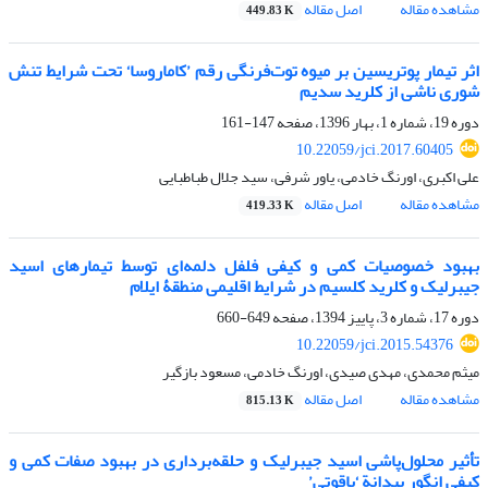
مشاهده مقاله
اصل مقاله
449.83 K
اثر تیمار پوتریسین بر میوه توت‌فرنگی رقم ’کاماروسا‘ تحت شرایط تنش
شوری ناشی از کلرید سدیم
دوره 19، شماره 1، بهار 1396، صفحه
147-161
10.22059/jci.2017.60405
علی اکبری، اورنگ خادمی، یاور شرفی، سید جلال طباطبایی
مشاهده مقاله
اصل مقاله
419.33 K
بهبود خصوصیات کمی و کیفی فلفل دلمه‌ای توسط تیمارهای اسید
جیبرلیک و کلرید کلسیم در شرایط اقلیمی منطقۀ ایلام
دوره 17، شماره 3، پاییز 1394، صفحه
649-660
10.22059/jci.2015.54376
میثم محمدی، مهدی صیدی، اورنگ خادمی، مسعود بازگیر
مشاهده مقاله
اصل مقاله
815.13 K
تأثیر محلول‌پاشی اسید جیبرلیک و حلقه‌برداری در بهبود صفات کمی و
کیفی انگور بیدانة ‘یاقوتی’