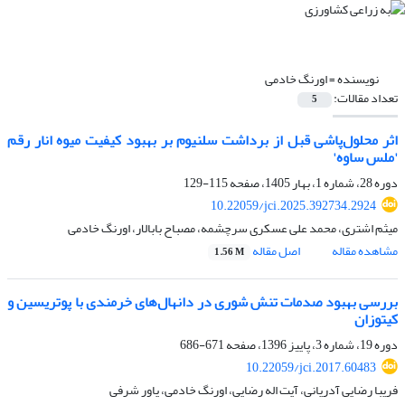
نویسنده =
اورنگ خادمی
تعداد مقالات:
5
اثر محلول‌پاشی قبل از برداشت سلنیوم بر بهبود کیفیت میوه انار رقم
'ملس ساوه'
دوره 28، شماره 1، بهار 1405، صفحه
115-129
10.22059/jci.2025.392734.2924
میثم اشتری، محمد علی عسکری سرچشمه، مصباح بابالار، اورنگ خادمی
مشاهده مقاله
اصل مقاله
1.56 M
بررسی بهبود صدمات تنش شوری در دانهال‌های خرمندی با پوتریسین و
کیتوزان
دوره 19، شماره 3، پاییز 1396، صفحه
671-686
10.22059/jci.2017.60483
فریبا رضایی آدریانی، آیت اله رضایی، اورنگ خادمی، یاور شرفی