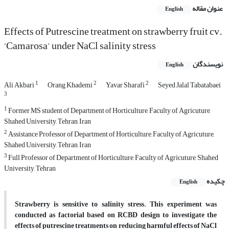
عنوان مقاله
English
Effects of Putrescine treatment on strawberry fruit cv.
‘Camarosa’ under NaCl salinity stress
نویسندگان
English
1
2
2
Ali Akbari
Orang Khademi
Yavar Sharafi
Seyed Jalal Tabatabaei
3
1
Former MS student of Department of Horticulture, Faculty of Agricuture,
Shahed University, Tehran, Iran
2
Assistance Professor of Department of Horticulture, Faculty of Agricuture,
Shahed University, Tehran, Iran
3
Full Professor of Department of Horticulture, Faculty of Agricuture, Shahed
University, Tehran
چکیده
English
Strawberry is sensitive to salinity stress. This experiment was
conducted as factorial based on RCBD design to investigate the
effects of putrescine treatments on reducing harmful effects of NaCl