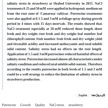
salinity stress in strawberry at Shahed University in 2015. NaCl
treatments, 0, 25 and 50 mM, were applied in hydroponic medium on
from the root zone of ‘Camarosa’ cultivar. Putrescine treatments
were also applied at 0, 1.5 and 3 mM as foliage spray during growth
period in 4 times with 15 days intervals. The results showed that,
NaCl treatment especially at 50 mM, reduced shoot length, shoot
fresh and dry weight, root fresh and dry weight, leaf number, leaf
chlorophyll content, fruit number, fruit fresh and dry weight, yield
and titratable acidity, and increased anthocyanin and total soluble
solid content. Salinity stress had no effects on the root length.
Application of 1.5 and 3 mM putrescines reduced harmful effects of
salinity stress. Putrescines increased almost all characteristics under
salinity condition and reduced total soluble solid content. Therefore,
according to the results, putrescine, in both levels of 1.5 and 3 mM,
could be a well strategy to reduce the limitation of salinity stress in
strawberry production.
کلیدواژه‌ها
English
Putrescine
Growth
Quality
NaCl stress
strawberry