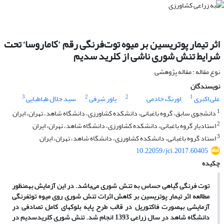
اثر تیمار پوتریسین بر میوه توت‌فرنگی رقم ’کاماروسا‘ تحت
شرایط تنش شوری ناشی از کلرید سدیم
نوع مقاله : مقاله پژوهشی
نویسندگان
3
2
2
1
علی اکبری
اورنگ خادمی
یاور شرفی
سید جلال طباطبایی
1
دانشجوی سابق، گروه باغبانی، دانشکده کشاورزی، دانشگاه شاهد، تهران، ایران
2
استادیار گروه باغبانی، دانشکده کشاورزی، دانشگاه شاهد، تهران، ایران
3
استاد گروه باغبانی، دانشکده کشاورزی، دانشگاه شاهد، تهران، ایران
10.22059/jci.2017.60405
چکیده
توت فرنگی گیاهی حساس به تنش شوری می‌باشد. در این آزمایش به‏منظور
مطالعه اثر تیمار پوتریسین بر کاهش اثرات تنش شوری روی میوه توت‏فرنگی
آزمایشی به‏صورت فاکتوریل در قالب طرح پایه بلوک­های کامل تصادفی در
دانشگاه شاهد در سال زراعی 1393 انجام شد. تنش شوری کلریدسدیم در