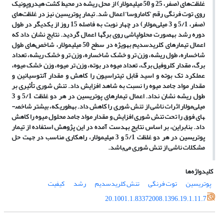
غلظت‌های (صفر، 25 و 50 میلی­مولار) از محل ریشه در محیط کشت هیدروپونیک
روی توت فرنگی رقم ’کاماروسا‘ اعمال شد. تیمار پوتریسین نیز در غلظت‌های
(صفر، 5/1 و 3 میلی‌مولار) در چهار نوبت به فاصله 15 روز از یکدیگر در طول
دوره رشد به‏صورت محلول­پاشی روی برگ­ها اعمال گردید. نتایج نشان داد که
اعمال تیمارهای کلریدسدیم به‏ویژه در سطح 50 میلی­مولار، شاخص‌های طول
شاخساره، طول ریشه، وزن تر و خشک شاخساره، وزن تر و خشک ریشه، تعداد
برگ، مقدار کلروفیل برگ، تعداد میوه در بوته، وزن تر میوه، وزن خشک میوه،
عملکرد تک بوته و اسید قابل تیتراسیون را کاهش و مقدار آنتوسیانین و
مقدار مواد جامد میوه را نسبت به شاهد افزایش داد. تنش شوری تأثیری بر
طول ریشه نشان نداد. اعمال تیمارهای پوتریسین در هر دو غلظت 5/1 و 3
میلی‌مولار اثرات ناشی از تنش شوری را کاهش داد. به‏طوری‏که، بیشتر شاخص­
های فوق را تحت تنش شوری افزایش و مقدار مواد جامد محلول میوه را کاهش
داد. بنابراین، بر اساس نتایج به‏دست آمده در این پژوهش استفاده از تیمار
پوتریسین در هر دو غلظت 5/1 و 3 میلی­مولار، راهکاری مناسب در جهت حل
مشکلات ناشی از تنش شوری می‌باشد.
کلیدواژه‌ها
پوتریسین
توت فرنگی
تنش کلریدسدیم
رشد
کیفیت
20.1001.1.83372008.1396.19.1.11.7