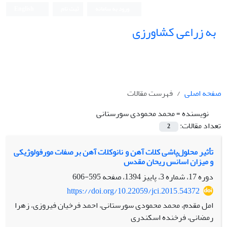
ورود به سامانه
ثبت نام
English
به زراعی کشاورزی
صفحه اصلی
فهرست مقالات
نویسنده =
محمد محمودی سورستانی
تعداد مقالات:
2
تأثیر محلول‌پاشی کلات آهن و نانوکلات آهن بر صفات مورفولوژیکی
و میزان اسانس ریحان مقدس
دوره 17، شماره 3، پاییز 1394، صفحه
595-606
https://doi.org/10.22059/jci.2015.54372
امل مقدم، محمد محمودی سورستانی، احمد فرخیان فیروزی، زهرا
رمضانی، فرخنده اسکندری