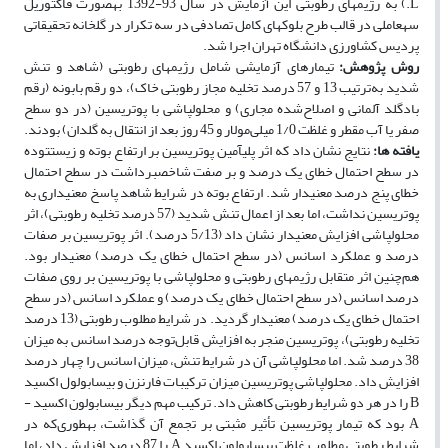
L.) به رژیم­های رطوبتی این آزمایش در سال 93-1392 به­صورت فاکتوریل
سه­عاملی در قالب طرح بلوک‏های کامل تصادفی در سه تکرار در گلخانه تحقیقاتی
پردیس کشاورزی دانشگاه تهران اجرا شد.
روش پژوهش:
تیمار­های آزمایشی شامل رژیم­های رطوبتی (شاهد و تنش
شدید به‌ترتیب 13 و 57 درصد تخلیه مجاز رطوبتی خاک)، دو رقم بابونه (رقم
بادگلد آلمانی و اصلاح‌شده مجاری) و محلول­پاشی با پوتریسین (در دو سطح
صفر یا آب مقطر و غلظت 1/0 میلی‌مولار و 45 روز بعد از انتقال به گلدان­) بودند.
یافته ­ها:
نتایج نشان داد که اثر پلی­آمین پوتریسین بر ارتفاع ­بوته و زیست­توده
در سطح احتمال خطای یک درصد و بر صفت شاخص­برداشت در سطح احتمال
خطای پنج درصد معنی­دار شد. ارتفاع بوته در شرایط شاهد پاسخ معنی‏داری به
پوتریسین نداشت، اما بعد از اعمال تنش شدید (57 درصد تخلیه رطوبتی)، اثر
محلول­پاشی افزایش معنی‏دار نشان داد (5/13 درصد). اثر پوتریسین بر صفات
درصد و عملکرد اسانس (در سطح احتمال خطای یک درصد) معنی­دار بود.
هم‌چنین اثر متقابل رژیم‏های رطوبتی و محلول­پاشی با پوتریسین بر روی صفات
درصد اسانس (در سطح احتمال خطای یک درصد) و عملکرد اسانس (در سطح
احتمال خطای یک درصد) معنی‏دار گردید. در شرایط مطلوب رطوبتی (13 درصد
تخلیه رطوبتی)، پوتریسین منجر به افزایش قابل‌توجه درصد اسانس به میزان
38 درصد شد. اما محلول­پاشی آن در شرایط تنش، میزان اسانس را چهار درصد
افزایش داد. محلول‏پاشی پوتریسین میزان ترکیبات فارنزن و بیسابولول اکسید
­B را در هر دو شرایط رطوبتی کاهش داد. ترکیب مهم دیگر بیسابولون اکسید ­
A بود که تیمار پوتریسین تأثیر مثبتی بر تجمع آن گذاشت، به­طوری‌که در
شرایط رطوبتی مطلوب غلظت بیسابولون اکسید ­A را 87 درصد افزایش داد، اما