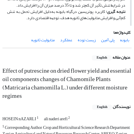
در شرایط تنش تأثیر آن کم‌تر شد و تا 35 درصد میزان آن را افزایش داد.
نتیجه­ گیری:
کاربرد ﭘﻮﺗﺮﻳﺴﻴﻦ درگیاه بابونه به‌دلیل افزایش ﺗﺤﻤﻞ ﺑﻪ ﺗﻨﺶ
کم‌آبی و افزایش متابولیت‌های ثانویه هدف، ﺗﻮﺟﻴﻪ اقتصادی دارد.
کلیدواژه‌ها
بابونه
پلی آمین
زیست توده
عملکرد
متابولیت ثانویه
عنوان مقاله
English
Effect of putrescine on dried flower yield and essential
oil components changes of Chamomile Plants
(Matricaria chamomilla L.) under different moisture
regimes
نویسندگان
English
1
2
HOSEIN nAZARLI
ali naderi arefi
1
Corresponding Author, Crop and Horticultural Science Research Department,
Zanjan Agricultural and Natural Resources Research Center, AREEO, Zanjan,