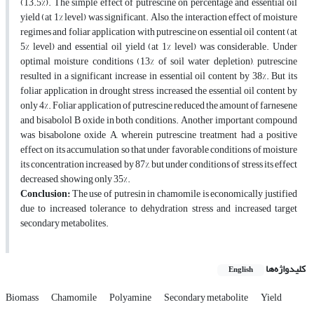
(13.5%). The simple effect of putrescine on percentage and essential oil
yield (at 1% level) was significant. Also, the interaction effect of moisture
regimes and foliar application with putrescine on essential oil content (at
5% level) and essential oil yield (at 1% level) was considerable. Under
optimal moisture conditions (13% of soil water depletion), putrescine
resulted in a significant increase in essential oil content by 38%. But its
foliar application in drought stress increased the essential oil content by
only 4%. Foliar application of putrescine reduced the amount of farnesene
and bisabolol B oxide in both conditions. Another important compound
was bisabolone oxide A, wherein putrescine treatment had a positive
effect on its accumulation so that under favorable conditions of moisture
its concentration increased by 87%, but under conditions of stress its effect
decreased, showing only 35%.
Conclusion:
The use of putresin in chamomile is economically justified
due to increased tolerance to dehydration stress and increased target
secondary metabolites.
کلیدواژه‌ها
English
Biomass
Chamomile
Polyamine
Secondary metabolite
Yield