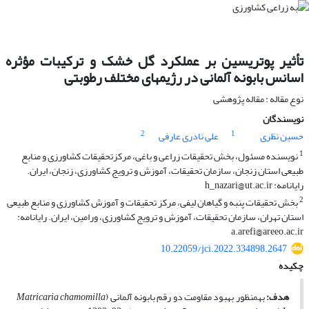
تأثیر پوتریسین بر عملکرد گل خشک و ترکیبات مؤثره
اسانس بابونه آلمانی در رژیم‏های مختلف رطوبتی
نوع مقاله : مقاله پژوهشی
نویسندگان
2
1
حسین نظری
علی نادری عارفی
1
نویسنده مسئول، بخش تحقیقات زراعی و باغی، مرکزتحقیقات کشاورزی و منابع
طبیعی استان زنجان، سازمان تحقیقات، آموزش و ترویج کشاورزی، زنجان، ایران.
رایانامه: h_nazari@ut.ac.ir
2
بخش تحقیقات پنبه و گیاهان لیفی، مرکز تحقیقات و آموزش کشاورزی و منابع طبیعی
استان تهران، سازمان تحقیقات، آموزش و ترویج کشاورزی، ورامین، ایران. رایانامه:
a.arefi@areeo.ac.ir
10.22059/jci.2022.334898.2647
چکیده
هدف:
به­منظور بهبود مقاومت دو رقم بابونه آلمانی (
Matricaria chamomilla