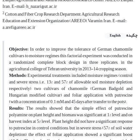
Iran. E-mail: h_nazari@ut.ac.ir
2
Cotton and Fiber Crop Research Department, Agricultural Research,
Education and Extension Organization (AREEO), Varamin, Iran. E-mail:
a.arefi@areeo.ac.ir
چکیده
English
Objective:
In order to improve the tolerance of German chamomile
cultivars to moisture regimes, this factorial experiment was conducted in
a randomized complete block design in three replicates, in the
agricultural college of Tehran university in 2013-14 cropping season.
Methods:
Experimental treatments included moisture regimes (control
and severe stress, i.e., 13% and 57% of allowable soil moisture depletion,
respectively), two cultivars of chamomile (German Badgold and
Hungarian modified cultivar) and foliar application with putrescine
(with a concentration of 0.1 mM and 45 days after transfer to the pots).
Results:
The results showed that the simple effect of putrescine
polyamine on plant height and biomass was significant at 1% level and on
harvest index at 5% level. Plant height did not have a significant response
to putrescine in control conditions, but in severe stress (57% of soil water
depletion), the effect of foliar application showed a significant boost