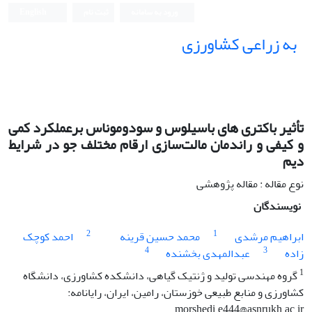
ورود به سامانه
ثبت نام
English
به زراعی کشاورزی
تأثیر باکتری های باسیلوس و سودوموناس برعملکرد کمی
و کیفی و راندمان مالت‌سازی ارقام مختلف جو در شرایط
دیم
نوع مقاله : مقاله پژوهشی
نویسندگان
2
1
ابراهیم مرشدی
محمد حسین قرینه
احمد کوچک
4
3
زاده
عبدالمهدی بخشنده
1
گروه مهندسی تولید و ژنتیک گیاهی، دانشکده کشاورزی، دانشگاه
کشاورزی و منابع طبیعی خوزستان، رامین، ایران، رایانامه:
morshedi.e444@asnrukh.ac.ir