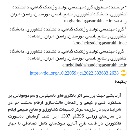
2
نویسنده مسئول، گروه مهندسی تولید و ژنتیک گیاهی، دانشکده
کشاورزی، دانشگاه کشاورزی و منابع طبیعی خوزستان، رامین، ایران،
رایانامه: m.gharineh@asnrukh.ac.ir
3
گروه مهندسی تولید و ژنتیک گیاهی، دانشکده کشاورزی، دانشگاه
کشاورزی و منابع طبیعی خوزستان، رامین، ایران، رایانامه:
koochekzadeh@asnrukh.ir.ac
4
گروه مهندسی تولید و ژنتیک گیاهی، دانشکده کشاورزی، دانشگاه
کشاورزی و منابع طبیعی خوزستان، رامین، ایران، رایانامه:
amehdibakhshandeh@asnrukh.ac.ir
https://doi.org/10.22059/jci.2022.333633.2638
چکیده
آزمایشی جهت بررسی اثر باکتری‌های باسیلوس و سودوموناس بر
عملکرد کمی و کیفی و راندمان مالت‌سازی ارقام مختلف جو در
شرایط دیم در مزرعه مرکز تحقیقات کشاورزی و منابع طبیعی ایلام
در سال‌های زراعی 1396و 1397 اجرا شد. آزمایش به‌صورت
فاکتوریل در قالب طرح آماری بلوک‌های کامل تصادفی با چهار