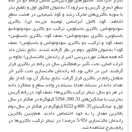
تکرار اجرا شد. فاکتورهای موردبررسی شامل ارقام جو در سه
سطح (به‌رخ، گریس و سرارود1) به‌عنوان فاکتور اول و تلقیح بذر
با سویه‌ باکتری‌های محرک رشد و کود شیمیایی در هشت سطح
(شاهد، کود کامل (براساس توصیه مزرعه ای)، باکتری
سودوموناس، باکتری باسیلوس، ترکیب دو باکتری سودوموناسو
باسیلوس، باکتری سودوموناس+ نصف کود، باکتری باسیلوس+
نصف کود و ترکیب دو باکتری سودوموناس و باسیلوس+ نصف
کود) به‌عنوان فاکتور دوم در نظر گرفته شدند. نتایج نشان داد
که همه صفات موردبررسی (غیر از راندمان مالت‌سازی) علاوه بر
اثرات اصلی، تحت تأثیر برهم‌کنش سال در رقم در باکتری قرار
گرفتند، این در حالی بود که راندمان مالت‌سازی تحت تأثیر اثر
متقابل رقم در باکتری قرار گرفت. نتایج بیانگر آن بود که از نظر
تعداد دانه در سنبله، تعداد سنبله در واحد سطح و عملکرد دانه
در هر دو سال، تیمار ترکیب باکتری‌ها+ نصف کود در رقم گریس
به‌ترتیب با میانگین‌های 31، 390، 5294 کیلوگرم در هکتار در سال
اول و میانگین­های 35، 400 و 6222 کیلوگرم در هکتار در سال دوم
بالاترین مقدار را به خود اختصاص دادند. هم‌چنین بالاترین
راندمان مالت‌سازی (5/95 درصد) در تیمار ترکیب باکتری‌ها در
رقم به‌رخ مشاهده شد.