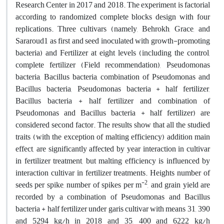
Research Center in 2017 and 2018. The experiment is factorial
according to randomized complete blocks design with four
replications. Three cultivars (namely, Behrokh, Grace, and
Sararoud1 as first and seed inoculated with growth-promoting
bacteria) and Fertilizer at eight levels (including the control,
complete fertilizer (Field recommendation), Pseudomonas
bacteria, Bacillus bacteria, combination of Pseudomonas and
Bacillus bacteria, Pseudomonas bacteria + half fertilizer,
Bacillus bacteria + half fertilizer and combination of
Pseudomonas and Bacillus bacteria + half fertilizer) are
considered second factor. The results show that all the studied
traits (with the exception of malting efficiency) addition main
effect, are significantly affected by year interaction in cultivar
in fertilizer treatment, but malting efficiency is influenced by
interaction cultivar in fertilizer treatments. Heights number of
-2
seeds per spike, number of spikes per m
, and grain yield are
recorded by a combination of Pseudomonas and Bacillus
bacteria + half fertilizer under garis cultivar with means 31, 390
and 5294 kg/h in 2018 and 35, 400 and 6222 kg/h