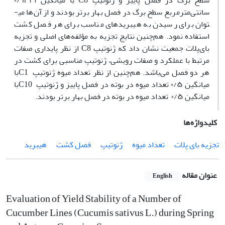
سطح برگ در فصل پاییز و ژنوتیپ C8 با میانگین ۰/۹۳۴۱
سانتی‌مترمربع سطح برگ در فصل بهار برتر بودند و از آن‌ها می­
توان برای رسیدن به هیبریدهای مناسب برای هر فصل کشت
استفاده نمود. هم‌چنین نتایج تجزیه به مؤلفه‌های اصلی و تجزیه
بای‌پلات جمعیت نشان داد که ژنوتیپ C8 از نظر پایداری صفات
مرتبط با عملکرد و صفات رویشی، ژنوتیپ مناسبی برای کشت در
هر دو فصل می‌باشد. هم‌چنین از نظر تعداد میوه ژنوتیپ C1با
میانگین ۰/۵ تعداد میوه در بوته در فصل پاییز و ژنوتیپ C10با
میانگین ۰/۵ تعداد میوه در بوته در فصل بهار برتر بودند.
کلیدواژه‌ها
تجزیه بای پلات
تعداد میوه
ژنوتیپ
فصل کشت
هیبرید
عنوان مقاله
English
Evaluation of Yield Stability of a Number of
Cucumber Lines (Cucumis sativus L.) during Spring