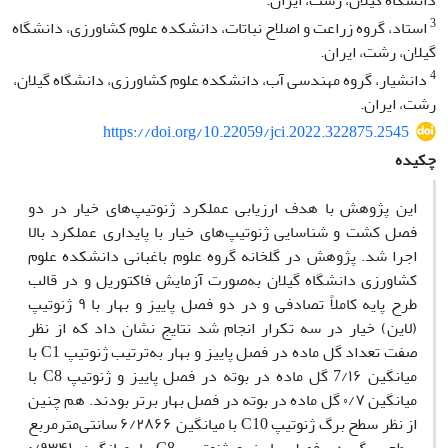
دانشگاه گیلان، رشت، ایران.
3
استاد، گروه زراعت و اصلاح نباتات، دانشکده علوم کشاورزی، دانشگاه
گیلان، رشت، ایران.
4
دانشیار، گروه مهندسی آب، دانشکده علوم کشاورزی، دانشگاه گیلان،
رشت، ایران.
https://doi.org/10.22059/jci.2022.322875.2545
چکیده
این پژوهش با هدف ارزیابی عملکرد ژنوتیپ‌های خیار در دو
فصل کشت و شناسایی ژنوتیپ‌های خیار با پایداری عملکرد بالا
اجرا شد. پژوهش در گلخانه گروه علوم باغبانی دانشکده علوم
کشاورزی دانشگاه گیلان به‌صورت آزمایش فاکتوریل و در قالب
طرح پایه کاملاً تصادفی و در دو فصل پاییز و بهار با ۹ ژنوتیپ
(لاین) خیار در سه تکرار انجام شد نتایج نشان داد که از نظر
صفت تعداد گل ماده در فصل پاییز و بهار به‌ترتیب ژنوتیپ C1 با
میانگین 7/۱۶ گل ماده در بوته در فصل پاییز و ژنوتیپ C8 با
میانگین ۰/۷ گل ماده در بوته در فصل بهار برتر بودند. هم چنین
از نظر سطح برگ ژنوتیپ C10 با میانگین ۶/۲۸۶۶ سانتی‌مترمربع