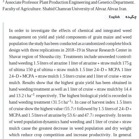
3
Associate Professor, Plant Production Engineering and Genetics Department.
Faculty of Agriculture. Shahid Chamran University of Ahvaz, Ahvaz, Iran.
چکیده
English
In order to investigate the effects of chemical and integrated weed
management on yield and yield components of grain maize and weed
population, the study has been conducted as a randomized complete block
design with three replications in 2018-19 in Shavar Research Center in
Shavar region of Shousha city. Treatments include unweeded (control),
hand weeding, 1.5 liters of atrazine, 1 liter of atrazine + straw mulch, 175 g
of ultima, 150 g of ultima + straw mulch, 1.5 liter 2,4-D + MCPA, 1 liter
2,4-D + MCPA + straw mulch, 1.5 liters cruise, and 1 liter of cruise + straw
mulch. Results show that the highest grain yield has been obtained in
hand weeding treatment as well as 1 liter of cruise + straw mulch by 14.4
-1
and 13.2 t ha
, respectively. The highest biological yield is recorded in
-1
hand weeding treatment (31.5 t ha
). In case of harvest index, 1.5 liters
of cruise show the highest value (55.7%), followed by 1.5 liters of 2,4-D +
MCPA and 1.5 liters of atrazine by 53.6% and 47.7%, respectively. In terms
of weed population dynamics, hand weeding, and 1 liter of cruise + straw
mulch cause the greatest decrease in weed population and dry weight
which reduce crop competition and increase productivity. In general,