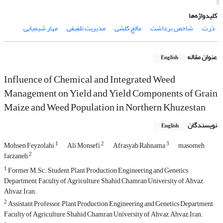
کلیدواژه‌ها
ذرت
شاخص برداشت
مالچ کلشی
مدیریت تلفیقی
مهار شیمیایی
عنوان مقاله
English
Influence of Chemical and Integrated Weed
Management on Yield and Yield Components of Grain
Maize and Weed Population in Northern ‎Khuzestan
نویسندگان
English
1
2
3
Mohsen Feyzolahi
Ali Monsefi
Afrasyab Rahnama
masomeh
2
farzaneh
1
Former M.Sc. Student, Plant Production Engineering and Genetics
Department, Faculty of Agriculture, ‎Shahid Chamran University of Ahvaz,
Ahvaz, Iran.
2
Assistant Professor, Plant Production Engineering and Genetics Department,
Faculty of Agriculture, Shahid Chamran University of Ahvaz, Ahvaz, Iran.