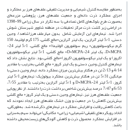
به‌منظور مقایسه کنترل شیمیایی و مدیریت تلفیقی علف‌های هرز بر عملکرد و
اجزای عملکرد ذرت دانه‌ای و جمعیت علف‌های هرز، پژوهشی مزرعه‌ای
به‌صورت طرح بلوک‌های کامل تصادفی با سه تکرار در سال زراعی 99-1398
در اراضی زیر کشت ذرت مرکز تحقیقات در منطقه شاوور شهرستان شوش
اجرا شد. تیمارهای این آزمایش شامل بدون مهارعلف هرز(شاهد)، وجین
دستی، 5/1 لیتر آترازین، یک لیتر آترازین+مالچ کلشی، 175 گرم اولتیما، 150
گرم نیکوسولفورون+ ریم سولفورون (اولتیما)+ مالچ کلشی، 5/1 لیتر 2,4-
D+MCPA، یک لیتر 2,4-D+MCPA+ مالچ کلشی، 5/1 لیتر نیکوسولفورون
(کروز) و یک لیتر نیکوسولفورون (کروز)+مالچ کلشی بود. نتایج نشان داد که
تیمارهای کنترل وجین دستی و یک لیتر کروز+ مالچ کلشی به‌ترتیب با مقادیر
4/14 و 2/13 تن در هکتار بیش‌ترین میزان عملکرد دانه، تیمار وجین دستی با
میانگین 5/31 تن در هکتار بیش‌ترین عملکرد بیولوژیک؛ تیمارهای 5/1 لیتر
کروز، 5/1 لیتر 2,4-D+MCPA و 5/1 لیتر آترازین به‌ترتیب با مقادیر 7/55،
6/53 و 7/47 درصد بیش‌ترین شاخص برداشت ذرت را داشتند. از نظر پویایی
جمعیت علف‌های هرز نیز، تیمارهای وجین دستی و یک لیتر کروز+ مالچ کلشی
بیش‌ترین کاهش را در جمعیت و وزن خشک علف‌های هرز ایجاد نمودند که
باعث کاهش رقابت و افزایش عملکرد در تیمارهای ذکرشده شد. به‌طورکلی،
اتخاد رویکردهای تلفیقی (شیمیایی+ زراعی+ مکانیکی) می‌تواند سهم به‌سزایی
در افزایش عملکرد محصول ذرت و کاهش آلودگی‌های زیست‌محیطی داشته
باشد.