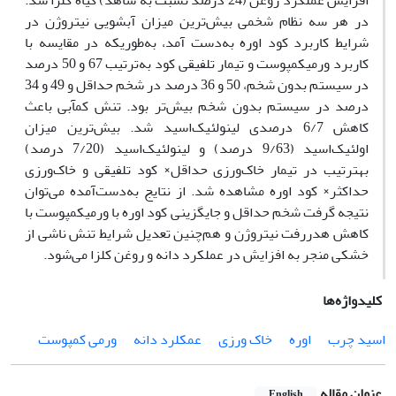
افزایش عملکرد روغن (24 درصد نسبت به شاهد) گیاه کلزا شد.
در هر سه نظام شخمی بیش‌ترین میزان آبشویی نیتروژن در
شرایط کاربرد کود اوره به‌دست آمد، به‌طوری‎که در مقایسه با
کاربرد ورمی‎کمپوست و تیمار تلفیقی کود به‌ترتیب 67 و 50 درصد
در سیستم بدون شخم، 50 و 36 درصد در شخم حداقل و 49 و 34
درصد در سیستم بدون شخم بیش‌تر بود. تنش کم‎آبی باعث
کاهش 6/7 درصدی لینولئیک‌اسید شد. بیش‌ترین میزان
اولئیک‌اسید (9/63 درصد) و لینولئیک‌اسید (7/20 درصد)
به‎ترتیب در تیمار خاک‌ورزی حداقل× کود تلفیقی و خاک‌ورزی
حداکثر× کود اوره مشاهده شد. از نتایج به‌دست‌آمده می‌توان
نتیجه گرفت شخم حداقل و جایگزینی کود اوره با ورمی‎کمپوست با
کاهش هدررفت نیتروژن و هم‌چنین تعدیل شرایط تنش ناشی از
خشکی منجر به افزایش در عملکرد دانه و روغن کلزا می‌شود.
کلیدواژه‌ها
اسید چرب
اوره
خاک ورزی
عمکلرد دانه
ورمی کمپوست
عنوان مقاله
English