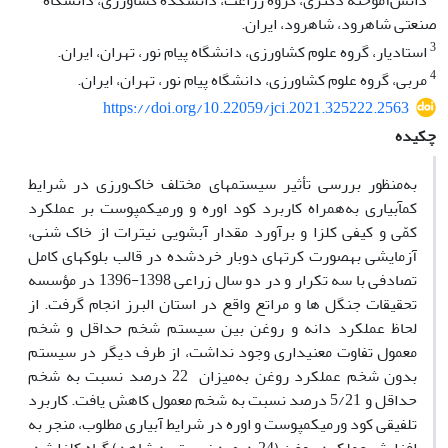
دانش‌آموخته دکتری، گروه زراعت، دانشکده کشاورزی، دانشگاه
صنعتی شاهرود، شاهرود، ایران.
3
استادیار، گروه علوم کشاورزی، دانشگاه پیام نور، تهران، ایران‏.
4
مربی، گروه علوم کشاورزی، دانشگاه پیام نور، تهران، ایران.
https://doi.org/10.22059/jci.2021.325222.2563
چکیده
به‌منظور بررسی تأثیر سیستم‎های مختلف خاک‌ورزی در شرایط
کم‎آبیاری به‌همراه کاربرد کود اوره و ورمی‎کمپوست بر عملکرد
کمّی و کیفی کلزا و برآورد مقدار آبشویی نیترات از خاک شنی،
آزمایشی به‎صورت کرت‎های دوبار خردشده در قالب بلوک‎های کامل
تصادفی با سه تکرار و در دو سال زراعی 1398-1396 در مؤسسه
تحقیقات جنگل ها و مراتع واقع در استان البرز انجام گرفت. از
لحاظ عملکرد دانه و روغن بین سیستم شخم حداقل و شخم
معمول تفاوت معنی‎داری وجود نداشت، از طرف دیگر در سیستم
بدون شخم عملکرد روغن به‌میزان 22 درصد نسبت به شخم
حداقل و 5/21 درصد نسبت به شخم معمول کاهش یافت. کاربرد
تلفیقی کود ورمی‎کمپوست و اوره در شرایط آبیاری مطلوب، منجر به