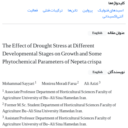
کلیدواژه‌ها
اسیدهای فنولیک
پرولین
تانن‌ها
ترکیبات فنلی
فعالیت
آنتی‌اکسیدانی
عنوان مقاله
English
The Effect of Drought Stress at Different
Developmental Stages on Growth and Some
Phytochemical Parameters of Nepeta crispa
نویسندگان
English
1
2
3
Mohammad Sayyari
Monirea Moradi Farsa
Ali Azizi
1
Associate Professor, Department of Horticultural Sciences, Faculty of
Agriculture, University of Bu-Ali Sina, Hamedan, Iran.
2
Former M.Sc. Student, Department of Horticultural Sciences, Faculty of
Agriculture, Bu-Ali Sina University, Hamedan, Iran.
3
Assistant Professor, Department of Horticultural Sciences, Faculty of
Agriculture, University of Bu-Ali Sina, Hamedan, Iran.