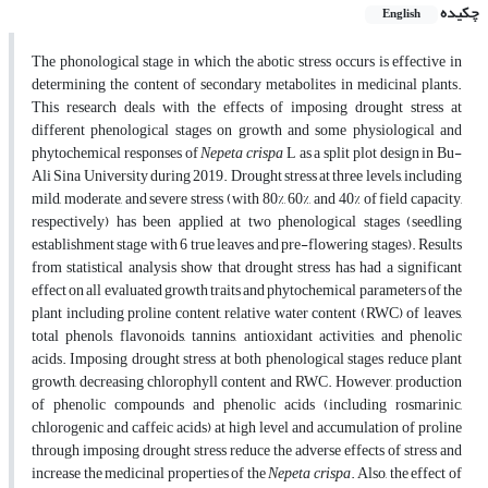
چکیده
English
The phonological stage in which the abotic stress occurs is effective in
determining the content of secondary metabolites in medicinal plants.
This research deals with the effects of imposing drought stress at
different phenological stages on growth and some physiological and
phytochemical responses of
Nepeta crispa
L as a split plot design in Bu-
Ali Sina University during 2019. Drought stress at three levels, including
mild, moderate, and severe stress (with 80%, 60%, and 40% of field capacity,
respectively) has been applied at two phenological stages (seedling
establishment stage with 6 true leaves and pre-flowering stages). Results
from statistical analysis show that drought stress has had a significant
effect on all evaluated growth traits and phytochemical parameters of the
plant including proline content, relative water content (RWC) of leaves,
total phenols, flavonoids, tannins, antioxidant activities, and phenolic
acids. Imposing drought stress at both phenological stages reduce plant
growth, decreasing chlorophyll content and RWC. However, production
of phenolic compounds and phenolic acids (including rosmarinic,
chlorogenic and caffeic acids) at high level and accumulation of proline
through imposing drought stress reduce the adverse effects of stress and
increase the medicinal properties of the
Nepeta crispa
. Also, the effect of