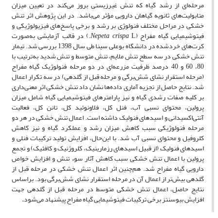
مرحله‌ای از رشد گیاه که تنش غیرزیستی بروز می‌کند در تعیین میزان
متابولیت‌های ثانویه گیاهان دارویی مؤثر می‌باشد. در این پژوهش اثر تنش
خشکی در مراحل مختلف فنولوژی بر رشد و برخی پاسخ‌های فیزیولوژیکی و
فیتوشیمیایی گیاه مفراح (
Nepeta crispa
L.) در قالب آزمایشی به‌صورت
کرت‌های خردشده در دانشگاه بوعلی سینا طی سال 1398 بررسی شد. تیمار
تنش خشکی در سه سطح تنش ملایم، تنش متوسط و تنش شدید به‌ترتیب با
80، 60 و 40 درصد ظرفیت مزرعه‌ای در دو مرحله فنولوژیک گیاه مفراح
(مرحله استقرار نشای شش‌برگی و مرحله قبل از گلدهی) در سه تکرار اعمال
شد. نتایج حاصل از تجزیه آماری داده‌ها نشان داد تنش خشکی اثر معنی‌داری
بر کلیه صفات رشدی گیاه و نیز پارامترهای فیتوشیمیایی گیاه شامل میزان
پرولین، محتوای نسبی آب، فنل کل، فلاونوئید کل، تانن کل، فعالیت
آنتی‌اکسیدانی و اسیدهای فنولیک داشته است. اعمال تنش خشکی در هر دو
مرحله فنولوژیکی سبب کاهش میزان رشد و عملکرد گیاه و نیز کاهش
کلروفیل و محتوای نسبی آب شد. با این‌حال، افزایش تولید ترکیبات فنلی و
اسیدهای فنولیک (از قبیل اسیدهای رزمارینیک، کلروژنیک و کافئیک) و تجمع
پرولین با اعمال تنش خشکی سبب کاهش آثار سوء تنش و افزایش خواص
دارویی گیاه مفراح شد. هم‌چنین اثر اعمال تنش خشکی در مرحله قبل از
گلدهی بیش‌تر از اعمال آن در مرحله استقرار نشای شش‌برگی بود. براساس
نتایج حاصل، اعمال تنش خشکی متوسط در مرحله قبل از گلدهی جهت
افزایش بیوسنتز برخی ترکیبات فیتوشیمایی گیاه مفراح پیشنهاد می‌شود
.