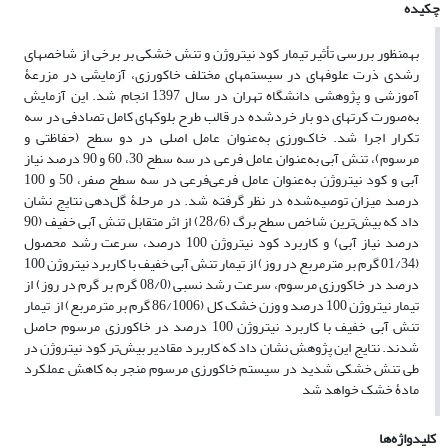
چکیده
به­منظور بررسی تأثیر تیمار کود نیتروژن و تنش خشکی بر برخی از شاخص­های
رشدی ذرت علوفه­ای در سیستم­های مختلف خاک­ورزی، آزمایشی در مزرعۀ
آموزشی و پژوهشی دانشگاه تهران در سال 1397 انجام شد. این آزمایش
به‌صورت کرت­های دو بار خردشده در قالب طرح بلوک­های کامل تصادفی در سه
تکرار اجرا شد. خاک‌ورزی به‌عنوان عامل اصلی در دو سطح (حفاظتی و
مرسوم)، تنش آبی به‌عنوان عامل فرعی در سه سطح 30، 60 و 90 درصد نیاز
آبی و کود نیتروژن به‌عنوان عامل فرعی‌فرعی در سه سطح صفر، 50 و 100
درصد میزان توصیه‌شده در نظر گرفته شد. در مرحلۀ گل‌دهی نتایج نشان
داد که بیش‌ترین شاخص سطح برگ (28/6) از اثر متقابل تنش آبی خفیف (90
درصد نیاز آبی) و کاربرد کود نیتروژن 100 درصد، سرعت رشد محصول
(01/34 گرم بر مترمربع در روز) از تیمار تنش آبی خفیف با کاربرد نیتروژن 100
درصد در خاک­ورزی مرسوم، سرعت رشد نسبی (08/0 گرم بر گرم در روز) از
تیمار نیتروژن 100 درصد و وزن خشک کل (86/1006 گرم بر مترمربع) از تیمار
تنش آبی خفیف با کاربرد نیتروژن 100 درصد در خاک­ورزی مرسوم حاصل
شدند. نتایج این پژوهش نشان داد که کاربرد مقادیر بیش‌تر کود نیتروژن در
طی تنش خشکی شدید در سیستم خاک­ورزی مرسوم منجر به کاهش عملکرد
مادۀ خشک خواهد شد
کلیدواژه‌ها