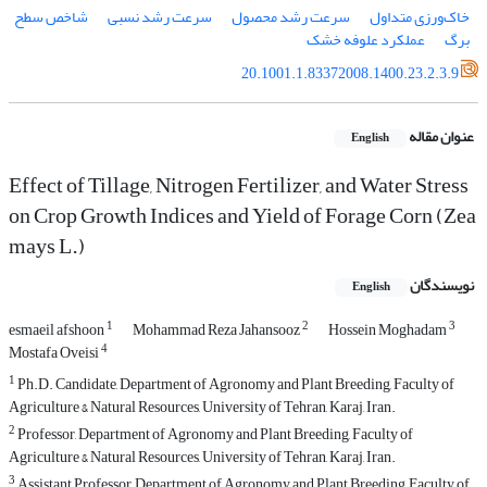
خاک‌ورزی متداول
سرعت رشد محصول
سرعت رشد نسبی
شاخص سطح
برگ
عملکرد علوفه خشک
20.1001.1.83372008.1400.23.2.3.9
عنوان مقاله
English
Effect of Tillage, Nitrogen Fertilizer, and Water Stress
on Crop Growth Indices and Yield of Forage Corn (Zea
mays L.)
نویسندگان
English
1
2
3
esmaeil afshoon
Mohammad Reza Jahansooz
Hossein Moghadam
4
Mostafa Oveisi
1
Ph.D. Candidate, Department of Agronomy and Plant Breeding, Faculty of
Agriculture & Natural Resources, University of Tehran, Karaj, Iran.
2
Professor, Department of Agronomy and Plant Breeding, Faculty of
Agriculture & Natural Resources, University of Tehran, Karaj, Iran.
3
Assistant Professor, Department of Agronomy and Plant Breeding, Faculty of