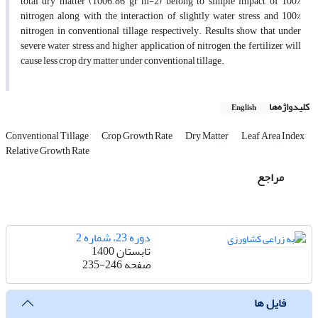
total dry matter (1006.86 gr m-2) belong to simple impact of 100%
nitrogen along with the interaction of slightly water stress and 100%
nitrogen in conventional tillage, respectively. Results show that under
severe water stress and higher application of nitrogen, the fertilizer will
cause less crop dry matter under conventional tillage.
کلیدواژه‌ها
English
Conventional Tillage
Crop Growth Rate
Dry Matter
Leaf Area Index
Relative Growth Rate
مراجع
دوره 23، شماره 2
تابستان 1400
صفحه
235-246
فایل ها