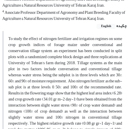
Agriculture & Natural Resources, University of Tehran, Karaj, Iran.
4
Associate Professor, Department of Agronomy and Plant Breeding, Faculty of
Agriculture & Natural Resources, University of Tehran, Karaj, Iran.
چکیده
English
To study the effect of nitrogen fertilizer and irrigation regimes on some
crop growth indices of forage maize under conventional and
conservation tillage system, an experiment has been conducted in split
plots with a randomized complete block design and three replications at
University of Tehran’s farm during 2018. Tillage systems, as the main
plot in two factors, include conversation and conventional tillage,
whereas water stress, being the subplot, is in three levels which are 30%,
60%, and 90% of moisture requirement. Also, nitrogen fertilizer, as the sub-
sub plot, is at three levels, 0, 50%, and 100% of the recommended rate.
Results in the flowering stage show that the highest leaf area index (6.28)
and crop growth rate (34.01 gr m-2 day-1) have been obtained from the
interaction between slight water stress (90% of crop water demand) and
nitrogen (100% of crop demand) as well as the interaction between
slightly water stress and 100% nitrogen in conventional tillage,
respectively. The highest relative growth rate (0.08 gr gr-1 day-1) and