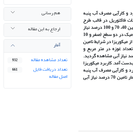
هم رسانی
رد و کارآیی مصرف آب پنبه
ات فاکتوریل در قالب طرح
بلوک‌های کامل تصادفی در سه تکرار در سال 1395 اجرا گردید. آبیاری در سه سطح (تامین 40، 70 و 100 درصد نیاز
ارجاع به این مقاله
آبی گیاه) به عنوان عامل اصلی، میکوریزا در دو سطح (کاربرد و عدم کاربرد) و اسید هیومیک در دو سطح (صفر و 10
از میکوریزا در شرایط تامین
آمار
، تعداد غوزه در متر مربع و
ه را افزایش داد، اما بیشترین افزایش این صفات در شرایط تامین 70 درصد نیاز آبی مشاهده گردید.
تعداد مشاهده مقاله
932
آبی و کاربرد میکوریزا بدست آمد. کاربرد میکوریزا
تعداد دریافت فایل
د و کارآیی مصرف آب پنبه
661
اصل مقاله
شد. نتایج نشان داد که با در نظر گرفتن کارآیی مصرف آب و عملکرد اقتصادی پنبه، تیمار تامین 70 درصد نیاز آبی