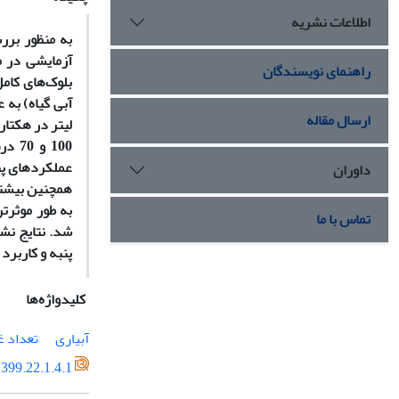
اطلاعات نشریه
به منظور برر
آزمایشی در م
راهنمای نویسندگان
ارسال مقاله
لیتر در هکتار
100 
داوران
به طور موثرت
تماس با ما
پنبه و کاربرد
کلیدواژه‌ها
آبیاری
تعداد غ
399.22.1.4.1