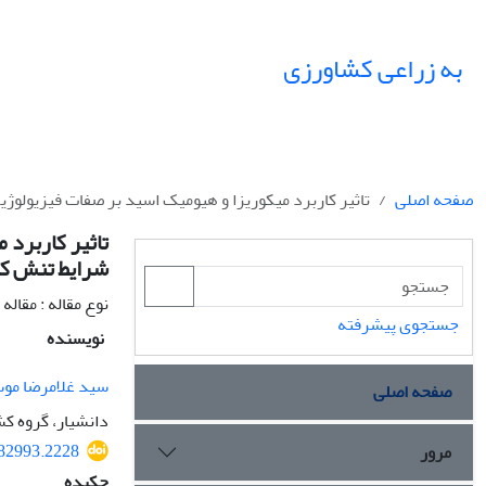
به زراعی کشاورزی
صفحه اصلی
تاثیر کاربرد میکوریزا و هیومیک اسید بر صفات فیزیولوژ
تاثیر کاربرد 
شرایط تنش کم
نوع مقاله : مقال
جستجوی پیشرفته
نویسنده
سید غلامرضا مو
صفحه اصلی
دانشیار، گروه کش
282993.2228
مرور
چکیده