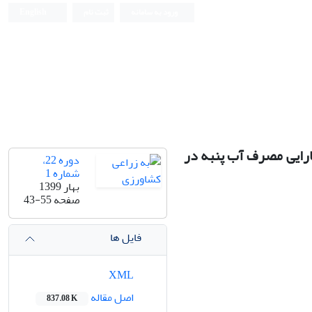
ورود به سامانه
ثبت نام
English
کارایی مصرف آب پنبه در
دوره 22،
شماره 1
بهار 1399
صفحه
43-55
فایل ها
XML
اصل مقاله
837.08 K