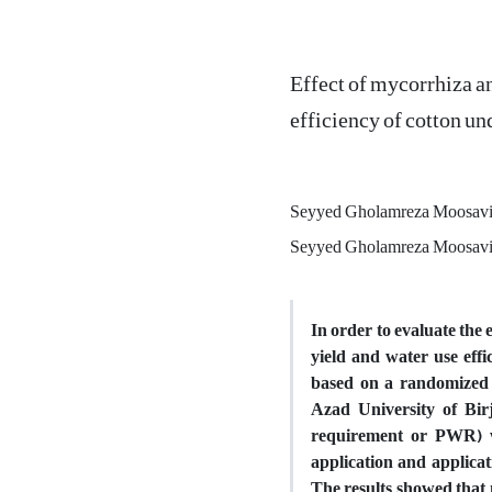
Effect of mycorrhiza an
efficiency of cotton un
Seyyed Gholamreza Moosav
Seyyed Gholamreza Moosav
In order to evaluate the 
yield and water use effi
based on a randomized c
Azad University of Birj
requirement or PWR) w
application and applicat
The results showed that 