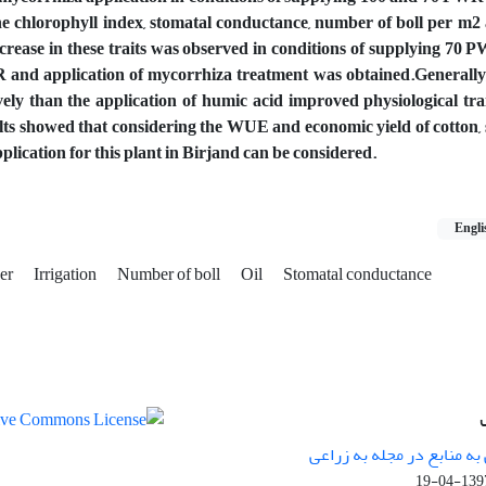
the chlorophyll index, stomatal conductance, number of boll per m2 
ncrease in these traits was observed in conditions of supplying 70 P
and application of mycorrhiza treatment was obtained.Generally
vely than the application of humic acid improved physiological trai
ts showed that considering the WUE and economic yield of cotton,
cation for this plant in Birjand can be considered.
Engli
zer
Irrigation
Number of boll
Oil
Stomatal conductance
ه منابع در مجله به زراعی
1397-04-