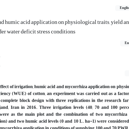
Engli
d humic acid application on physiological traits, yield a
der water deficit stress conditions
En
i
i
effect of irrigation, humic acid and mycorrhiza application on physiol
ciency (WUE) of cotton, an experiment was carried out as a factori
omplete block design with three replications in the research far
and, Iran in 2016. Three irrigation levels (40, 70 and 100 perc
ere as the main plot and the combination of two mycorrhiza 
ion) and two humic acid levels (0 and 10 L. ha-1) were considered
mycorrhiza application in conditions of supplying 100 and 70 PWR 