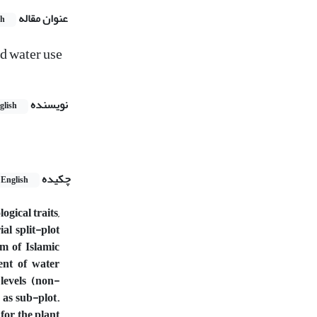
عنوان مقاله
sh
nd water use
نویسنده
glish
چکیده
English
ogical traits,
al split-plot
m of Islamic
ent of water
levels (non-
 as sub-plot.
for the plant