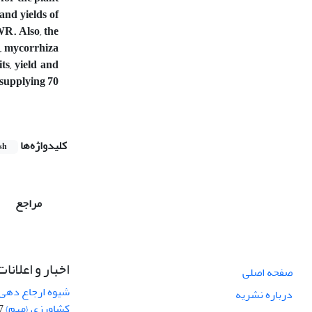
and yields of
WR. Also, the
, mycorrhiza
ts, yield and
 supplying 70
کلیدواژه‌ها
sh
مراجع
اخبار و اعلانات
صفحه اصلی
شیوه ارجاع دهی ب
درباره نشریه
کشاورزی {مهم}
19