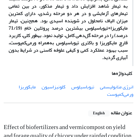
به تیمار شاهد افزایش داد و تیمار مذکور، در بین تمامی
تیمارهای آزمایشی و در هر دو مرحله رشدی، دارای کمترین
میزان الیاف نامحلول در شوینده اسیدی بود. هم‌چنین، تیمار
مایکوریزا+تیوباسیلوس بیشترین درصد پروتئین خام (71/19
درصد) را در مرحله گل‌دهی کامل، تولید نمود. بهطور کلی، کاربرد
قارچ مایکوریزا و باکتری تیوباسیلوس به‌همراه ورمی‌کمپوست،
سبب بهبود عملکرد کمی و کیفی علوفه کاسنی در شرایط بدون
آبیاری گردید.
کلیدواژه‌ها
انرژی متابولیسمی
تیوباسیلوس
کلونیزاسیون
مایکوریزا
ورمی‌کمپوست
عنوان مقاله
English
Effect of biofertilizers and vermicompost on yield
and forage quality of chicory under rainfed condition