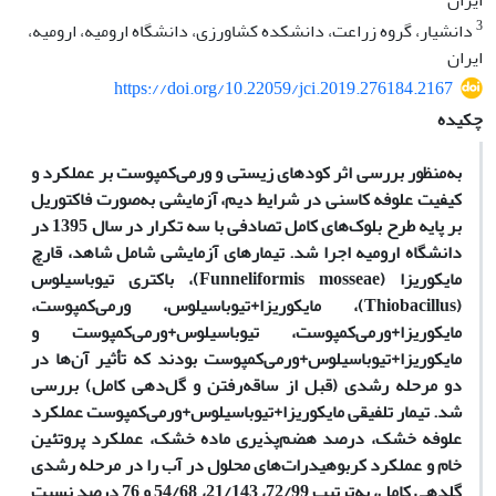
ایران
3
دانشیار، گروه زراعت، دانشکده کشاورزی، دانشگاه ارومیه، ارومیه،
ایران
https://doi.org/10.22059/jci.2019.276184.2167
چکیده
به‌منظور بررسی اثر کودهای زیستی و ورمی‌کمپوست بر عملکرد و
کیفیت علوفه کاسنی در شرایط دیم، آزمایشی به‌صورت فاکتوریل
بر پایه طرح بلوک‌های کامل تصادفی با سه تکرار در سال 1395 در
دانشگاه ارومیه اجرا شد. تیمارهای آزمایشی شامل شاهد، قارچ
مایکوریزا (Funneliformis mosseae)، باکتری تیوباسیلوس
(Thiobacillus)، مایکوریزا+تیوباسیلوس، ورمی‌کمپوست،
مایکوریزا+ورمی‌کمپوست، تیوباسیلوس+ورمی‌کمپوست و
مایکوریزا+تیوباسیلوس+ورمی‌کمپوست بودند که تأثیر آن‌ها در
دو مرحله رشدی (قبل از ساقه‌رفتن و گل‌دهی کامل) بررسی
شد. تیمار تلفیقی مایکوریزا+تیوباسیلوس+ورمی‌کمپوست عملکرد
علوفه خشک، درصد هضم‌پذیری ماده خشک، عملکرد پروتئین
خام و عملکرد کربوهیدرات‌های محلول در آب را در مرحله رشدی
گلدهی کامل، به‌ترتیب 72/99، 21/143، 54/68 و 76 درصد نسبت