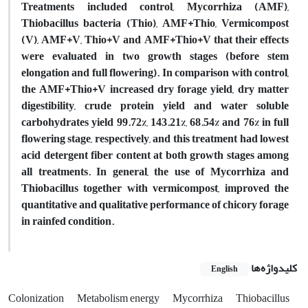
Treatments included control, Mycorrhiza (AMF),
Thiobacillus bacteria (Thio), AMF+Thio, Vermicompost
(V), AMF+V, Thio+V and AMF+Thio+V that their effects
were evaluated in two growth stages (before stem
elongation and full flowering). In comparison with control,
the AMF+Thio+V increased dry forage yield, dry matter
digestibility, crude protein yield and water soluble
carbohydrates yield 99.72%, 143.21%, 68.54% and 76% in full
flowering stage, respectively, and this treatment had lowest
acid detergent fiber content at both growth stages among
all treatments. In general, the use of Mycorrhiza and
Thiobacillus together with vermicompost, improved the
quantitative and qualitative performance of chicory forage
in rainfed condition.
کلیدواژه‌ها
English
Colonization
Metabolism energy
Mycorrhiza
Thiobacillus