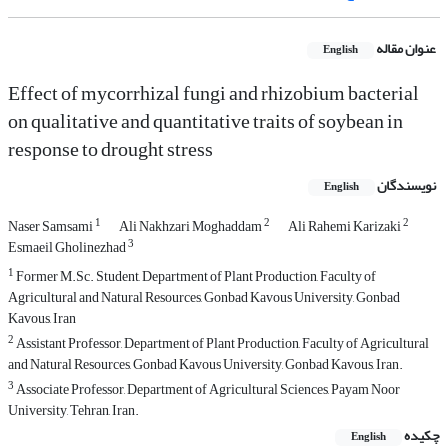
عنوان مقاله
English
Effect of mycorrhizal fungi and rhizobium bacterial
on qualitative and quantitative traits of soybean in
response to drought stress
نویسندگان
English
1
2
2
Naser Samsami
Ali Nakhzari Moghaddam
Ali Rahemi Karizaki
3
Esmaeil Gholinezhad
1
Former M.Sc. Student, Department of Plant Production, Faculty of
Agricultural and Natural Resources, Gonbad Kavous University, Gonbad
Kavous, Iran
2
Assistant Professor, Department of Plant Production, Faculty of Agricultural
and Natural Resources, Gonbad Kavous University, Gonbad Kavous, Iran.
3
Associate Professor, Department of Agricultural Sciences, Payam Noor
University, Tehran, Iran.
چکیده
English