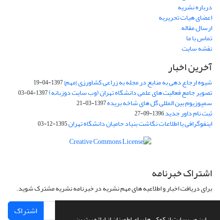
درباره نشریه
اعضای هیات تحریریه
ارسال مقاله
تماس با ما
نقشه سایت
آخرین اخبار
شیوه ارجاع دهی به منابع در مجله به زراعی کشاورزی {مهم}
1397-04-19
تصویر جامع فعالیت های علمی دانشگاه تهران (وب سایت دوزبانه)
1397-04-03
سمپوزیوم بین المللی گل های شاخه بریده
1397-03-21
ثبت نام داور جدید
1396-09-27
اینفوگرافی یا اطلاعات نگاشت بنیاد حامیان دانشگاه تهران
1395-12-03
اشتراک خبرنامه
برای دریافت اخبار و اطلاعیه های مهم نشریه در خبرنامه نشریه مشترک شوید.
اشتراک
این وب سایت از کوکی ها برای اطمینان از ارائه بهترین