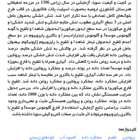
بر کمیت و کیفیت سویا، آزمایشی در سال زراعی 1396 در مزرعه تحقیقاتی
هنرستان کشاورزی ارومیه به‌صورت اسپلیت پلات فاکتوریل در قالب طرح
بلوک‌های کامل تصادفی با سه تکرار اجرا شد. تنش خشکی به‌عنوان عامل
اصلی در 3 سطح (آبیاری مطلوب، تنش ملایم خشکی و تنش شدید خشکی) و
قارچ میکوریزا در سه سطح (بدون میکوریزا (به‌عنوان شاهد) و تلقیح با گونه
گلوموس موسه‌آ و گلوموس اینترارادیسز) و باکتری رایزوبیوم در دو سطح
(عدم تلقیح (به‌عنوان تیمار شاهد) و تلقیح با رایزوبیوم ژاپونیکوم به‎عنوان
عامل فرعی در نظر گرفته شد. در واکنش به تنش خشکی ملایم، درصد
پروتئین دانه افزایش یافت ولی افزایش شدت تنش خشکی درصد پروتئین
دانه و درصد روغن دانه را کاهش داد. آبیاری همراه با تلقیح با قارچ به‌ویژه
گونه موسه‌آ تعداد دانه در بوته، درصد و عملکرد پروتئین دانه را افزایش
داد. در هر سه حالت آبیاری، تلقیح با باکتری در مقایسه با تیمار شاهد سبب
افزایش عملکرد دانه، عملکرد پروتئین و عملکرد روغن دانه شد. تلقیح با
قارچ میکوریزا و باکتری عملکرد دانه و روغن را افزایش داد. بررسی جدول
ضرایب همبستگی نشان داد که بین عملکرد دانه با وزن 1000 دانه، تعداد
دانه در بوته، عملکرد روغن و پروتئین همبستگی مثبت و معنی‌داری وجود
داشت. براساس نتایج آزمایش، استفاده از قارچ گلوموس موسه‌آ و تلقیح با
باکتری رایزوبیوم می‌تواند اثر مثبت بر صفات کمی و کیفی سویا داشته باشد.
کلیدواژه‌ها
پروتئین
تلقیح
عملکرد دانه
کمبود آب
کودهای زیستی