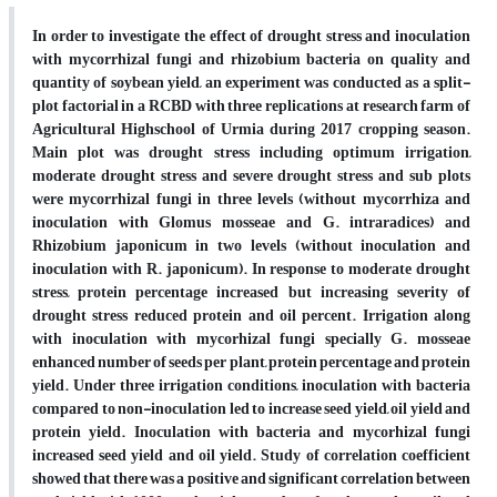
In order to investigate the effect of drought stress and inoculation
with mycorrhizal fungi and rhizobium bacteria on quality and
quantity of soybean yield, an experiment was conducted as a split-
plot factorial in a RCBD with three replications at research farm of
Agricultural Highschool of Urmia during 2017 cropping season.
Main plot was drought stress including optimum irrigation,
moderate drought stress and severe drought stress and sub plots
were mycorrhizal fungi in three levels (without mycorrhiza and
inoculation with Glomus mosseae and G. intraradices) and
Rhizobium japonicum in two levels (without inoculation and
inoculation with R. japonicum). In response to moderate drought
stress, protein percentage increased but increasing severity of
drought stress reduced protein and oil percent. Irrigation along
with inoculation with mycorhizal fungi specially G. mosseae
enhanced number of seeds per plant, protein percentage and protein
yield. Under three irrigation conditions, inoculation with bacteria
compared to non-inoculation led to increase seed yield, oil yield and
protein yield. Inoculation with bacteria and mycorhizal fungi
increased seed yield and oil yield. Study of correlation coefficient
showed that there was a positive and significant correlation between