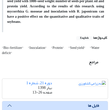
seed yield with 1000-seed weight, number of seeds per plant, oil and
protein yield. According to the results of this research, using
mycorrhiza G. mosseae and inoculation with R. japonicum can
have a positive effect on the quantitative and qualitative traits of
soybeans.
کلیدواژه‌ها
English
"Bio-fertilizer"
"Inoculation"
"Protein"
"Seed yield"
"Water
deficit"
مراجع
دوره 21، شماره 1
بهار 1398
صفحه
13-26
فایل ها