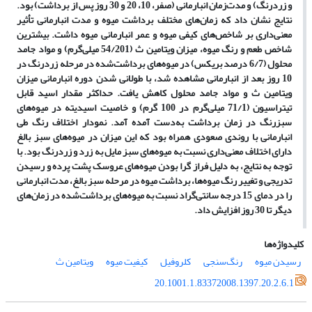
و زردرنگ) و مدت‌زمان انبارمانی (صفر، 10، 20 و 30 روز پس از برداشت) بود.
نتایج نشان داد که زمان‌های مختلف برداشت میوه و مدت انبارمانی تأثیر
معنی‌داری بر شاخص‌های کیفی میوه و عمر انبارمانی میوه داشت. بیشترین
شاخص طعم و رنگ میوه، میزان ویتامین ث (54/201 میلی‌گرم) و مواد جامد
محلول (6/7 درصد بریکس) در میوه‌های برداشت‌شده در مرحله زردرنگ در
10 روز بعد از انبارمانی مشاهده شد، با طولانی شدن دوره انبارمانی میزان
ویتامین ث و مواد جامد محلول کاهش یافت. حداکثر مقدار اسید قابل
تیتراسیون (71/1 میلی‌گرم در 100 گرم) و خاصیت اسیدیته در میوه‌های
سبزرنگ در زمان برداشت به‌دست ‌آمده آمد. نمودار اختلاف رنگ طی
انبارمانی با روندی صعودی همراه بود که این میزان در میوه‌های سبز بالغ
دارای اختلاف معنی‌داری نسبت به میوه‌های سبز مایل به زرد و زردرنگ بود. با
توجه به نتایج، به دلیل فراز گرا بودن میوه‌های عروسک پشت پرده و رسیدن
تدریجی و تغییر رنگ میوه‌ها، برداشت میوه‌ در مرحله سبز بالغ، مدت‌ انبارمانی
را در دمای 15 درجه‌ سانتی‌گراد نسبت به میوه‌های برداشت‌شده در زمان‌های
دیگر تا 30 روز افزایش داد.
کلیدواژه‌ها
رسیدن میوه
رنگ‌سنجی
کلروفیل
کیفیت میوه
ویتامین ث
20.1001.1.83372008.1397.20.2.6.1