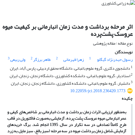
اثر مرحله برداشت و مدت زمان انبارمانی بر کیفیت میوه
عروسک‌ پشت‌پرده
نوع مقاله : مقاله پژوهشی
نویسندگان
3
2
2
1
رسول حیدرنژاد گیگلو
زهرا قهرمانی
طاهر برزگر
ولی ربیعی
1
دانشجوی دکتری، گروه علوم باغبانی، دانشگاه محقق اردبیلی، پارس آباد، ایران
2
استادیار، گروه علوم باغبانی، دانشکده کشاورزی، دانشگاه زنجان، زنجان، ایران
3
دانشیار، گروه علوم باغبانی، دانشکده کشاورزی، دانشگاه زنجان، زنجان، ایران
10.22059/jci.2018.236420.1773
چکیده
به‏‌منظور ارزیابی اثرات زمان برداشت و مدت انبارمانی بر شاخص‌های کیفی و
عمر انبارمانی میوه عروسک پشت پرده، آزمایشی به‌صورت فاکتوریل در قالب
طرح کاملاً تصادفی در سه تکرار در سال 1395 انجام شد. برگ خریدهای
آزمایش شامل زمان برداشت میوه در سه مرحله (سبز بالغ، سبز مایل به زرد