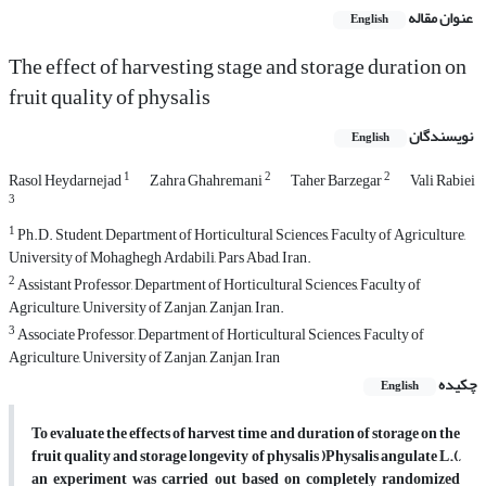
عنوان مقاله
English
The effect of harvesting stage and storage duration on
fruit quality of physalis
نویسندگان
English
1
2
2
Rasol Heydarnejad
Zahra Ghahremani
Taher Barzegar
Vali Rabiei
3
1
Ph.D. Student, Department of Horticultural Sciences, Faculty of Agriculture,
University of Mohaghegh Ardabili, Pars Abad, Iran.
2
Assistant Professor, Department of Horticultural Sciences, Faculty of
Agriculture, University of Zanjan, Zanjan, Iran.
3
Associate Professor, Department of Horticultural Sciences, Faculty of
Agriculture, University of Zanjan, Zanjan, Iran
چکیده
English
To evaluate the effects of harvest time and duration of storage on the
fruit quality and storage longevity of physalis )Physalis angulate L.(,
an experiment was carried out based on completely randomized