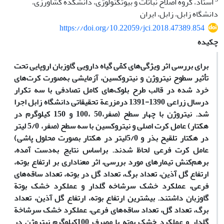
استاد، گروه اصلاح نباتات و بیوتکنولوژی، دانشکدة کشاورزی،
دانشگاه زابل، زابل، ایران
https://doi.org/10.22059/jci.2018.47389.854
چکیده
برای بررسی اثر وی‍ژگی‌های کمّی گیاه دارویی گاوزبان اروپایی تحت
تأثیر سطوح نیتروژن و نیتروکسین، آزمایشی به‌صورت کرت‌های
خرد شده در قالب طرح بلوک‌های کامل تصادفی با سه تکرار
درسال زراعی 1390-1391 درمزرعة تحقیقاتی دانشگاه زابل اجرا
شد. نیتروژن با چهار سطح (صفر،50 ،100 و 150 کیلوگرم در
هکتار) عامل کرت اصلی و نیتروکسین با سه سطح (صفر، 5/0 لیتر
در هکتار تلقیح بذر و 5/0لیتر در هکتار بصورت محلول پاشی)
عامل کرت فرعی لحاظ شدند. براساس نتایج به‌دست آمده،
برهم‌کنش تیمارهای مورد بررسی، اثر معناداری بر ارتفاع بوته،
ارتفاع گل آذین، تعداد برگ، تعداد گل در بوته، تعداد ساقه‌های
فرعی، عملکرد خشک سرشاخه گلدار و عملکرد خشک بوتة
گاوزبان داشتند. بیشترین ارتفاع بوته، ارتفاع گل آذین، تعداد
برگ، تعداد گل، تعداد ساقه‌های فرعی، عملکرد خشک سرشاخة
گلدار و عملکرد خشک بوته با مصرف 100کیلوگرم نیتروژن در