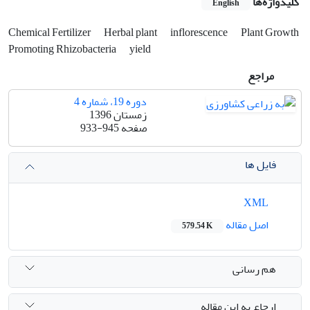
کلیدواژه‌ها
English
Chemical Fertilizer
Herbal plant
inflorescence
Plant Growth
Promoting Rhizobacteria
yield
مراجع
دوره 19، شماره 4
زمستان 1396
صفحه
933-945
فایل ها
XML
اصل مقاله
579.54 K
هم رسانی
ارجاع به این مقاله