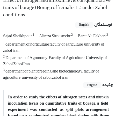
Effect of nitrogen and nitroxin levels on quantitative
traits of borage (Borago officinalis L.) under Zabol
conditions
نویسندگان
English
1
2
3
Sajad Sheikhpour
Alireza Sirousmehr
Barat Ali Fakheri
1
departement of horticulture,faculty of agriculture, university of
zabol, iran
2
Department of Agronomy, Faculty of Agriculture, University of
Zabol,Zabol,Iran
3
department of plant breeding and biotechnology, faculty of
agriculture, university of zabol,zabol, iran
چکیده
English
In order to study the effects of nitrogen rates and
nitroxin
inoculation levels on quantitative traits of borage, a field
experiment was conducted as split plots arrangement
based on a randomized complete block design with three