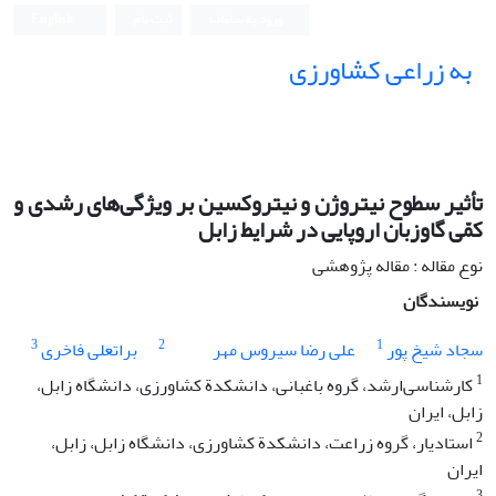
ورود به سامانه
ثبت نام
English
به زراعی کشاورزی
تأثیر سطوح نیتروژن و نیتروکسین بر وی‍ژگی‌های رشدی و
کمّی گاوزبان اروپایی در شرایط زابل
نوع مقاله : مقاله پژوهشی
نویسندگان
3
2
1
سجاد شیخ پور
علی رضا سیروس مهر
براتعلی فاخری
1
کارشناسی‌ارشد، گروه باغبانی، دانشکدة کشاورزی، دانشگاه زابل،
زابل، ایران
2
استادیار، گروه زراعت، دانشکدة کشاورزی، دانشگاه زابل، زابل،
ایران
3