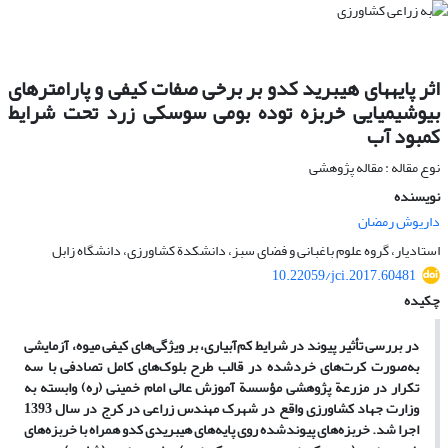
اثر پایه‮های هیبرید کدو بر برخی صفات کیفی و پارامترهای
بیوشیمیایی خربزه توده بومی سوسکی زرد تحت شرایط
کمبود آب‬‬‬‬‬‬‬‬
نوع مقاله : مقاله پژوهشی
نویسنده
داریوش رمضان
استادیار، گروه علوم باغبانی و فضای سبز، دانشکدة کشاورزی، دانشگاه زابل
10.22059/jci.2017.60481
چکیده
در بررسی تأثیر پیوند در شرایط کم‌آبیاری، بر ویژگی‌های کیفی میوه، آزمایشی
به‌صورت کرت‌های خردشده در قالب طرح بلوک‌های کامل تصادفی با سه
تکرار در مزرعة پژوهشی مؤسسة آموزش عالی امام خمینی (ره) وابسته به
وزارت جهاد کشاورزی واقع در شهرک مهندس زراعی در کرج در سال 1393
اجرا شد. خربزه‌های پیوندشده روی پایه‌های هیبریدی کدو همراه با خربزه‌های