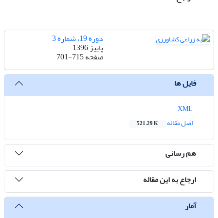
دوره 19، شماره 3
پاییز 1396
صفحه
701-715
فایل ها
XML
اصل مقاله
521.29 K
هم رسانی
ارجاع به این مقاله
آمار