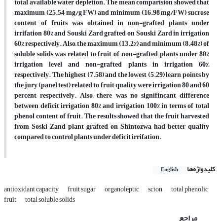
total available water depletion. The mean comparision showed that
maximum (25.54 mg/g FW) and minimum (16.98 mg/FW) sucrose
content of fruits was obtained in non-grafted plants under
irrifation 80% and Souski Zard grafted on Souski Zard in irrigation
60% respectively. Also, the maximum (13.2%) and minimum (8.48%) of
soluble solids was related to fruit of non-grafted plants under 80%
irrigation level and non-grafted plants in irrigation 60%,
respectively. The highest (7.58) and the lowest (5.29) learn points by
the jury (panel test) related to fruit quality were irrigation 80 and 60
percent respectively. Also, there was no signifincant difference
between deficit irrigation 80% and irrigation 100% in terms of total
phenol content of fruit. The results showed that the fruit harvested
from Soski Zand plant grafted on Shintozwa had better quality
compared to control plants under deficit irrifation.
کلیدواژه‌ها
English
antioxidant capacity
fruit sugar
organoleptic
scion
total phenolic
fruit
total soluble solids
مراجع