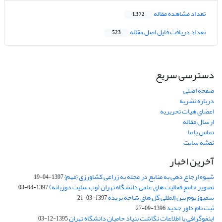
تعداد مشاهده مقاله
1,372
تعداد دریافت فایل اصل مقاله
523
دسترسی سریع
صفحه اصلی
درباره نشریه
اعضای هیات تحریریه
ارسال مقاله
تماس با ما
نقشه سایت
آخرین اخبار
شیوه ارجاع دهی به منابع در مجله به زراعی کشاورزی {مهم}
1397-04-19
تصویر جامع فعالیت های علمی دانشگاه تهران (وب سایت دوزبانه)
1397-04-03
سمپوزیوم بین المللی گل های شاخه بریده
1397-03-21
ثبت نام داور جدید
1396-09-27
اینفوگرافی یا اطلاعات نگاشت بنیاد حامیان دانشگاه تهران
1395-12-03