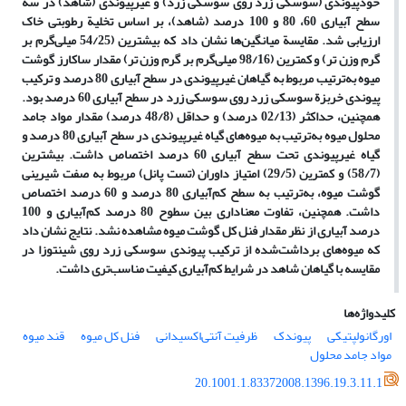
خودپیوندی (سوسکی زرد روی سوسکی زرد) و غیرپیوندی (شاهد) در سه
سطح آبیاری 60، 80 و 100 درصد (شاهد)، بر اساس تخلیة رطوبتی خاک
ارزیابی شد. مقایسة میانگین‌ها نشان داد که بیشترین (54/25 میلی‌گرم بر
گرم وزن تر) و کمترین (98/16 میلی‌گرم بر گرم وزن تر) مقدار ساکارز گوشت
میوه به‌ترتیب مربوط به گیاهان غیرپیوندی در سطح آبیاری 80 درصد و ترکیب
پیوندی خربزة سوسکی زرد روی سوسکی زرد در سطح آبیاری 60 درصد بود.
همچنین، حداکثر (02/13 درصد) و حداقل (48/8 درصد) مقدار مواد جامد
محلول میوه به‌ترتیب به میوه‌های گیاه غیرپیوندی در سطح آبیاری 80 درصد و
گیاه غیرپیوندی تحت سطح آبیاری 60 درصد اختصاص داشت. بیشترین
(58/7) و کمترین (29/5) امتیاز داوران (تست پانل) مربوط به صفت شیرینی
گوشت میوه، به‌ترتیب به سطح کم‌آبیاری 80 درصد و 60 درصد اختصاص
داشت. همچنین، تفاوت معناداری بین سطوح 80 درصد کم‌آبیاری و 100
درصد آبیاری از نظر مقدار فنل کل گوشت میوه مشاهده نشد. نتایج نشان داد
که میوه‌های برداشت‌شده از ترکیب پیوندی سوسکی زرد روی شینتوزا در
مقایسه با گیاهان شاهد در شرایط کم‌آبیاری کیفیت مناسب‌تری داشت.
کلیدواژه‌ها
اورگانولپتیکی
پیوندک
ظرفیت آنتی‌اکسیدانی
فنل کل میوه
قند میوه
مواد جامد محلول
20.1001.1.83372008.1396.19.3.11.1