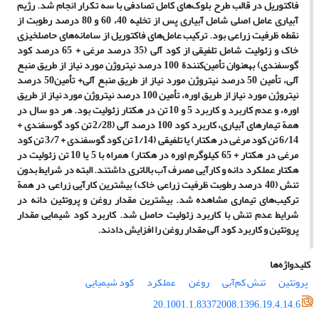
فاکتوریل در قالب طرح بلوک‌های کامل تصادفی با سه تکرار انجام شد. رژیم
آبیاری عامل اصلی شامل آبیاری پس از تخلیه 40، 60 و 80 درصد رطوبت از
نقطه ظرفیت زراعی بود. ترکیب عامل‌های فاکتوریل از سامانه‌های حاصلخیزی
خاک و زئولیت شامل تلفیقی از کود آلی (35 درصد مرغی + 65 درصد کود
گوسفندی) به‏عنوان تأمین‌کنندة 100 درصد نیتروژن مورد نیاز از طریق منبع
آلی، تأمین 50 درصد نیتروژن مورد نیاز از طریق منبع آلی+ تأمین50 درصد
نیتروژن مورد نیاز از طریق اوره، تأمین 100 درصد نیتروژن مورد نیاز از طریق
اوره، و عدم کاربرد و کاربرد 5 و 10 تن در هکتار زئولیت بود. هر دو سال در
همة تیمارهای آبیاری، کاربرد کود 100 درصد آلی (2/28 تن کود گوسفندی +
6/14 تن کود مرغی در هکتار) یا تلفیقی (1/14 تن کود گوسفندی + 3/7 تن کود
مرغی در هکتار + 65 کیلوگرم اوره در هکتار) همراه با 5 یا 10 تن زئولیت در
هکتار عملکرد دانه و کارآیی مصرف آب بالاتری داشتند. البته در شرایط بدون
تنش (40 درصد رطوبت ظرفیت زراعی خاک) بیشترین کارآیی زراعی در همة
ترکیب‌های تیماری مشاهده شد. بیشترین مقدار روغن و پروتئین دانه در
شرایط عدم تنش با کاربرد زئولیت حاصل شد. کاربرد کود شیمایی مقدار
پروتئین و کاربرد کود آلی مقدار روغن را افزایش دادند.
کلیدواژه‌ها
پروتئین
تنش کم‌آبی
روغن
عملکرد
کود شیمیایی
20.1001.1.83372008.1396.19.4.14.6