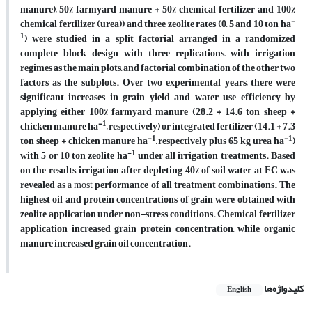
manure), 50% farmyard manure + 50% chemical fertilizer and 100%
-
chemical fertilizer (urea)) and three zeolite rates (0, 5 and 10 ton ha
1
) were studied in a split factorial arranged in a randomized
complete block design with three replications, with irrigation
regimes as the main plots, and factorial combination of the other two
factors as the subplots. Over two experimental years, there were
significant increases in grain yield and water use efficiency by
applying either 100% farmyard manure (28.2 + 14.6 ton sheep +
-1
chicken manure ha
, respectively) or integrated fertilizer (14.1 + 7.3
-1
-1
ton sheep + chicken manure ha
, respectively plus 65 kg urea ha
)
-1
with 5 or 10 ton zeolite ha
under all irrigation treatments. Based
on the results, irrigation after depleting 40% of soil water at FC was
revealed as
a most
performance of all treatment combinations. The
highest oil and protein concentrations of grain were obtained with
zeolite application under non-stress conditions. Chemical fertilizer
application increased grain protein concentration, while organic
manure increased grain oil concentration.
کلیدواژه‌ها
English