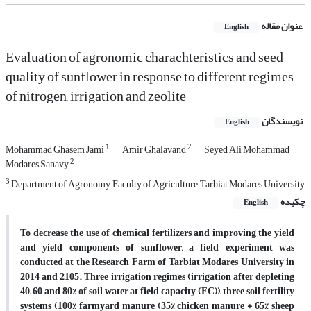
عنوان مقاله
English
Evaluation of agronomic charachteristics and seed
quality of sunflower in response to different regimes
of nitrogen, irrigation and zeolite
نویسندگان
English
1
2
Mohammad Ghasem Jami
Amir Ghalavand
Seyed Ali Mohammad
2
Modares Sanavy
3
Department of Agronomy, Faculty of Agriculture, Tarbiat Modares University
چکیده
English
To decrease the use of chemical fertilizers and improving the yield
and yield components of sunflower, a field experiment was
conducted at the Research Farm of Tarbiat Modares University in
2014 and 2105. Three irrigation regimes (irrigation after depleting
40, 60 and 80% of soil water at field capacity (FC)), three soil fertility
systems (100% farmyard manure (35% chicken manure + 65% sheep