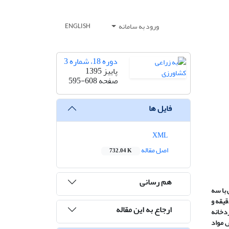
ورود به سامانه
ENGLISH
دوره 18، شماره 3
پاییز 1395
صفحه
595-608
فایل ها
XML
اصل مقاله
732.04 K
هم رسانی
 با سه
ایش شامل کیتوسان در چهار سطح 0، 1، 5/1 و 2 درصد وتیمار آب گرم در سه سطح 20، 45 درجه سانتی­گراد به مدت 2 دقیقه و
ارجاع به این مقاله
ه ­سانتی­گراد و رطوبت نسبی 95 درصد در سردخانه
ت. تیمار میوه­ها با کیتوسان 2 درصد، کاهش مواد