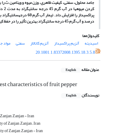
جامد محلول، سفتی، کیفیت ظاهری، وزن میوه و ویتامین ث را به 
کردن
درصد و آب گرم 45 درجه سانتی­گراد بهترین تأثیر را در حفظ کیفیت داشتند.
کلیدواژه‌ها
اسیدیته
آنزیم پراکسیداز
آنزیم کاتالاز
سفتی
مواد ج
20.1001.1.83372008.1395.18.3.5.8
عنوان مقاله
English
st characteristics of fruit pepper
نویسندگان
English
 Zanjan, Zanjan - Iran
y of Zanjan, Zanjan – Iran
ty of Zanjan, Zanjan - Iran