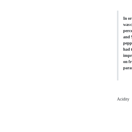
In or
was c
perce
and 
peppe
had t
impro
on fr
para
Acidity