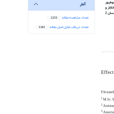
وطه­ور
آمار
کاتالاز و
پراکسیداز را افزایش داد. تیمار آب گرم 60 درجه­سانتی­گراد به مدت 20 ثانیه موجب خسارت میوه و کاهش کیفیت شد. طبق نتایج حاصل، تیمار کیتوسان 2
تعداد مشاهده مقاله
2,253
تعداد دریافت فایل اصل مقاله
1,161
Effect
FArzaneh
1
M.Sc. St
2
Assistan
3
Associat