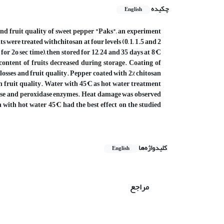
چکیده
English
 and fruit quality of sweet pepper "Paks", an experiment
 were treated withchitosan at four levels (0, 1, 1.5 and 2
r 2o sec time), then stored for 12, 24 and 35 days at 8°C
ontent of fruits decreased during storage. Coating of
 losses and fruit quality. Pepper coated with 2% chitosan
on fruit quality. Water with 45°C as hot water treatment
talase and peroxidase enzymes. Heat damage was observed
n with hot water 45°C had the best effect on the studied
کلیدواژه‌ها
English
مراجع