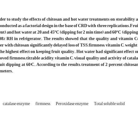
der to study the effects of chitosan and hot water treatments on storability
onducted as a factorial design in the base of CRD with three replications.Fruits
nt) and hot water at 20 and 45ºC (dipping for 2 min time) and 60ºC (dipping fo
98% RH in refrigerator. The results showed that the quality and vitamin Cc
r with chitosan significantly delayed loss of TSS, firmness, vitamin C, weight
he highest effect on keeping fruit quality. Hot water had significant effect 
ved firmness, titrable acidity, vitamin C, visual quality and activity of ca
uit dipping at 60°C. According to the results, treatment of 2 percent chitosa
meters.
catalase enzyme
firmness
Peroxidase enzyme
Total soluble solid