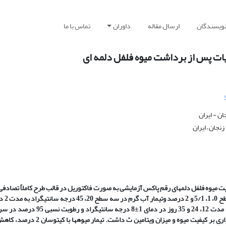
نویسندگان
ارسال مقاله
داوران
تماس با ما
ات پس از برداشت میوه فلفل دلمه ای
ن - ایران
نجان – ایران
یفیت میوه فلفل دلمه­ای رقم پاکس آزمایشی به صورت فاکتوریل در قالب طرح کاملاً تصادفی
تکرار انجام شد. تیمارهای آزم
دمای 60 درجه سانتی­گراد به مدت 20 ثانیه بود که میوه­ها به مدت 12، 24 و 35 روز در دمای 1±8 درج
نگهداری شدند. نتایج نشان داد پوشش کیتوسان تأثیر معنی­داری بر کیفیت میوه و میزان ویتامین ث داش