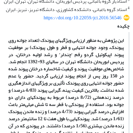
استادیار گروه باغبانی، پردیس ابوریحان، دانشگاه تهران، تهران، ایران
4
استاد گروه باغبانی، دانشکده کشاورزی، دانشگاه تبریز، تبریز، ایران
https://doi.org/10.22059/jci.2016.56546
چکیده
این پژوهش به منظور ارزیابی ویژگی­های پیوندک (تعداد جوانه روی
پیوندک، وجود جوانه انتهایی و قطر و طول پیوندک) بر موفقیت
پیوند اپیکوتیل گردو رقم ‘چندلر’ و رشد اولیه درختان، در
پردیس ابوریحان دانشگاه تهران در سال­های 93-1392 انجام شد.
شاخص‌های موفقیت پیوند و کیفیت شاخساره درختان پیوند شده
در 150 روز پس از انجام پیوند ارزیابی گردید. حضور یا عدم
حضور جوانه انتهایی روی پیوندک تأثیری بر ویژگی­های اندازه­گیری
شده نداشت. بالاترین کیفیت پینه، گیرایی پیوند (4/83 درصد) و
درصد زنده­مانی (8/72 درصد) مربوط به پیوندک­های دارای دو
جوانه بود. استفاده از پیوندکی با قطر سه تا شش میلی‌متر باعث
افزایش درصد گیرایی پیوند (4/73 درصد) و زنده ماندن پیوندک
(1/61 درصد) شد. پیوندک­هایی با طول هفت تا 12 سانتی­متر درصد
زنده­ ماندن بیشتری (1/56 درصد) داشتند. در پیوندی که در آن