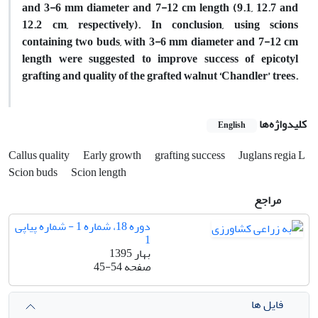
and 3-6 mm diameter and 7-12 cm length (9.1, 12.7 and
12.2 cm, respectively). In conclusion, using scions
containing two buds, with 3-6 mm diameter and 7-12 cm
length were suggested to improve success of epicotyl
grafting and quality of the grafted walnut ‘Chandler’ trees.
کلیدواژه‌ها
English
Callus quality
Early growth
grafting success
Juglans regia L
Scion buds
Scion length
مراجع
دوره 18، شماره 1 - شماره پیاپی
1
بهار 1395
صفحه
45-54
فایل ها