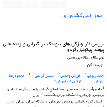
ورود به سامانه
ثبت نام
English
به زراعی کشاورزی
بررسی اثر ویژگی های پیوندک بر گیرایی و زنده مانی
پیوند اپیکوتیل گردو
نوع مقاله : مقاله پژوهشی
نویسندگان
3
2
1
احمد رئوفی
کورش وحدتی
سهیل کریمی
محمودرضا
4
3
روزبان
وازگین گریگوریان
1
دانش‌آموخته کارشناسی ارشد اصلاح گیاهان باغبانی، گروه باغبانی،
پردیس ابوریحان، دانشگاه تهران.پاکدشت - ایران
2
استاد گروه باغبانی، پردیس ابوریحان، دانشگاه تهران، تهران، ایران
3