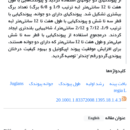
از پیوندک­های دو جوانه­ای استفاده گردید و پیوندک‌هایی با طول
هفت تا 12 سانتی‌متر (به ترتیب 1/9 و 6/8 برگ) تعداد برگ
بیشتری تشکیل شد. پیوندک­های دارای دو جوانه، پیوندک­هایی با
قطر سه تا شش و پیوندک­هایی با طول هفت تا 12 سانتی‌متر (به
ترتیب 1/9، 7/12 و 2/12 سانتی‌متر)، شاخه­هایی بلندتری ایجاد
کردند. درمجموع استفاده از پیوندک­هایی با قطر سه تا شش
میلی‌متر و طول هفت تا 12 سانتی‌متر که دارای دو جوانه هستند،
برای افزایش موفقیت پیوند اپیکوتیل و بهبود کیفیت درختان
پیوندی گردو رقم ‘چندلر’ توصیه گردید.
کلیدواژه‌ها
بافت پینه
رشد اولیه
طول پیوندک
جوانه پیوندک
Juglans
regia L
20.1001.1.83372008.1395.18.1.4.3
عنوان مقاله
English