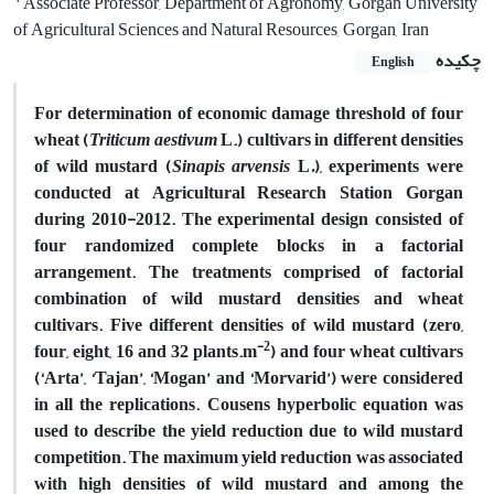
Associate Professor, Department of Agronomy, Gorgan University
of Agricultural Sciences and Natural Resources, Gorgan, Iran
چکیده
English
For determination of economic damage threshold of four
wheat (
Triticum aestivum
L.) cultivars in different densities
of wild mustard (
Sinapis arvensis
L
.
), experiments were
conducted at Agricultural Research Station Gorgan
during 2010-2012. The experimental design consisted of
four randomized complete blocks in a factorial
arrangement. The treatments comprised of factorial
combination of wild mustard densities and wheat
cultivars. Five different densities of wild mustard (zero,
-2
four, eight, 16 and 32 plants.m
) and four wheat cultivars
(‘Arta’, ‘Tajan’, ‘Mogan’ and ‘Morvarid’) were considered
in all the replications. Cousens hyperbolic equation was
used to describe the yield reduction due to wild mustard
competition. The maximum yield reduction was associated
with high densities of wild mustard and among the