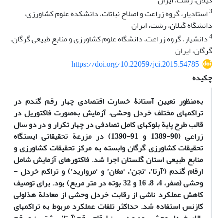
گیلان، رشت، ایران
3
استادیار، گروه زراعت و اصلاح نباتات، دانشکده علوم کشاورزی،
دانشگاه گیلان، رشت، ایران
4
دانشیار، گروه زراعت، دانشگاه علوم کشاورزی و منابع طبیعی گرگان،
گرگان، ایران
https://doi.org/10.22059/jci.2015.54785
چکیده
به‌­منظور تعیین آستانۀ خسارت اقتصادی چهار رقم گندم در
تراکم­های مختلف خردل ­وحشی، آزمایش به‌صورت فاکتوریل در
قالب طرح پایة بلوک­های کامل تصادفی در چهار تکرار و در دو سال
زراعی (90-1389 و 91-1390) در مزرعة تحقیقاتی ایستگاه
تحقیقات کشاورزی گرگان وابسته به مرکز تحقیقات کشاورزی و
منابع طبیعی استان گلستان اجرا شد. فاکتورهای آزمایش شامل
ارقام گندم (‘آرتا’، ‘تجن’، ‘مغان’ و ‘مروارید’) و تراکم خردل ­
وحشی (صفر، 4، 8، 16 و 32 بوته در متر مربع) بود. برای توصیف
کاهش عملکرد ناشی از رقابت خردل ­وحشی از معادلة هذلولی
کازنس استفاده شد. حداکثر تلفات عملکرد مربوط به تراکم­های