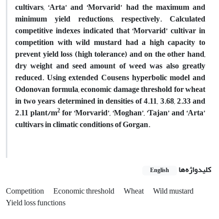
cultivars, ‘Arta’ and ‘Morvarid’ had the maximum and
minimum yield reductions, respectively. Calculated
competitive indexes indicated that ‘Morvarid’ cultivar in
competition with wild mustard had a high capacity to
prevent yield loss (high tolerance) and on the other hand,
dry weight and seed amount of weed was also greatly
reduced. Using extended Cousens hyperbolic model and
Odonovan formula, economic damage threshold for wheat
in two years determined in densities of 4.11, 3.68, 2.33 and
2
2.11 plant/m
for ‘Morvarid’, ‘Moghan’, ‘Tajan’ and ‘Arta’
cultivars in climatic conditions of Gorgan.
کلیدواژه‌ها
English
Competition
Economic threshold
Wheat
Wild mustard
Yield loss functions