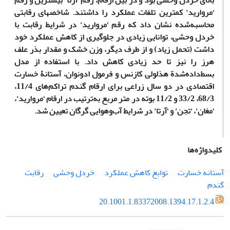
بالای خردل ­وحشی بود و در بین ارقام، رقم ‘آرتا’ بیشترین و رقم
‘مروارید’ کمترین تلفات عملکرد را داشتند. شاخص‏های رقابتی
محاسبه‌شده نشان داد که رقم ‘مروارید’ در شرایط رقابت با
خردل وحشی، توانایی زیادی در جلوگیری از کاهش عملکرد خود
داشت (تحمل زیاد) و از طرف دیگر، وزن خشک و مقدار بذر علف‏
هرز را نیز تا حد زیادی کاهش داد. با استفاده از مدل
بسط‌داد‌‌ه‌شدة هذلولی کازنس و فرمول ادونوان، آستانۀ خسارت
اقتصادی در دو سال زراعی برای ارقام گندم تراکم‌های 11/4،
68/3، 33/2 و 11/2 بوته در متر مربع به‌ترتیب در ارقام ‘مروارید’،
‘مغان’، ‘تجن’ و ‘آرتا’ در شرایط آب‌وهوایی گرگان تعیین شد.
کلیدواژه‌ها
آستانه خسارت
توابع کاهش عملکرد
خردل ‌وحشی
رقابت
گندم
20.1001.1.83372008.1394.17.1.2.4