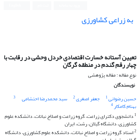
ورود به سامانه
ثبت نام
English
به زراعی کشاورزی
تعیین آستانه خسارت اقتصادی خردل ‌وحشی در رقابت با
چهار رقم گندم در منطقه گرگان
نوع مقاله : مقاله پژوهشی
نویسندگان
3
2
1
حسین رضوانی
جعفر اصغری
سید محمدرضا احتشامی
4
بهنام کامکار
1
دانشجوی دکترای زراعت، گروه زراعت و اصلاح نباتات، دانَشکده علوم
کشاورزی، دانشگاه گیلان، رشت، ایران
2
استاد گروه زراعت و اصلاح نباتات، دانشکده علوم کشاورزی، دانشگاه