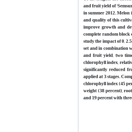
and fruit yield of ‘Sems
in summer 2012. Melon (cv
and quality of this cul
improve growth and dev
complete random block e
study the impact of 0, 2.5
set and in combination w
and fruit yield, two ti
chlorophyll index, relati
significantly reduced f
applied at 3 stages. Com
chlorophyll index (45 perc
weight (38 percent), roo
and 19 percent with three