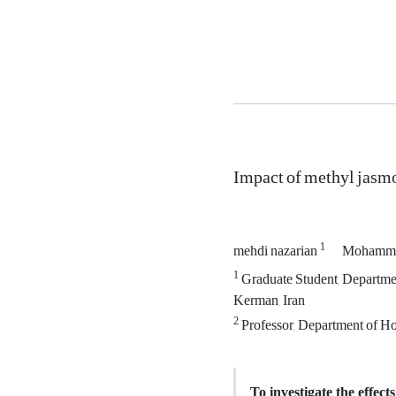
Impact of methyl jasmo
1
mehdi nazarian
Mohamma
1
Graduate Student, Departmen
Kerman, Iran
2
Professor, Department of Hor
To investigate the effec