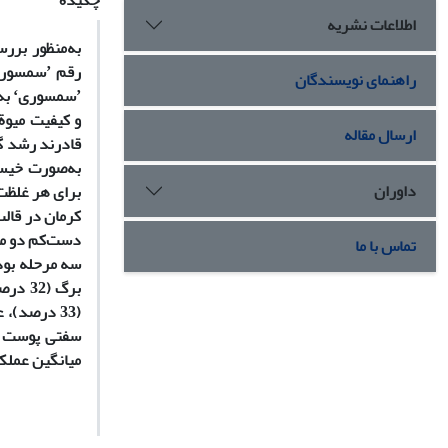
چکیده
اطلاعات نشریه
به‌منظور برر
راهنمای نویسندگان
ʼسم
و کیفیت میوة
ارسال مقاله
به‌صورت خیسا
داوران
کرمان در قالب
تماس با ما
سفتی پوست و 
میانگین عملکر