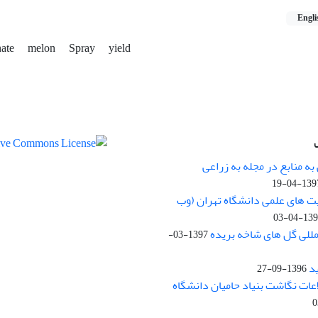
Engli
nate
melon
Spray
yield
ه منابع در مجله به زراعی
1397-04-
یت های علمی دانشگاه تهران (وب
1397-04
مللی گل های شاخه بریده
1397-03-
د
1396-09-27
لاعات نگاشت بنیاد حامیان دانشگاه