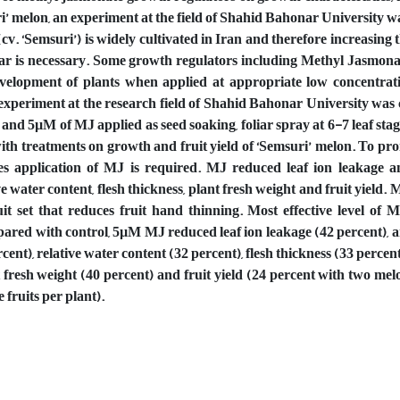
uri’ melon, an experiment at the field of Shahid Bahonar University 
. ‘Semsuri’) is widely cultivated in Iran and therefore increasing th
tivar is necessary. Some growth regulators including Methyl Jasmo
elopment of plants when applied at appropriate low concentrati
xperiment at the research field of Shahid Bahonar University was
 and 5µM of MJ applied as seed soaking, foliar spray at 6-7 leaf stage
ith treatments on growth and fruit yield of ‘Semsuri’ melon. To p
mes application of MJ is required. MJ reduced leaf ion leakage a
ve water content, flesh thickness, plant fresh weight and fruit yield
ruit set that reduces fruit hand thinning. Most effective level o
pared with control, 5µM MJ reduced leaf ion leakage (42 percent), 
ent), relative water content (32 percent), flesh thickness (33 percent
t fresh weight (40 percent) and fruit yield (24 percent with two mel
 fruits per plant).