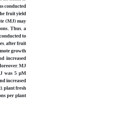
was conducted
e fruit yield
nate (MJ) may
ons. Thus, a
 conducted to
s, after fruit
romote growth
nd increased
. Moreover, MJ
f MJ was 5 µM
and increased
), plant fresh
ons per plant