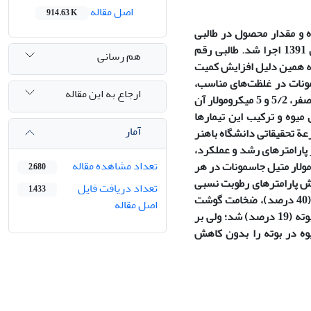
اصل مقاله
914.63 K
ه و مقدار محصول در طالبی
رقم ʼسمسوریʻ، آزمایشی در مزرعة تحقیقاتی دانشگاه شهید باهنر کرمان در تابستان 1391 اجرا شد. طالبی رقم
هم رسانی
و به همین دلیل افزایش کمیت
ونات در غلظت‌های مناسب،
ارجاع به این مقاله
قادرند رشد گیاه و عملکرد میوه را تحت تأثیر قرار دهند. به همین منظور، اثر غلظت‌های صفر، 5/2 و 5 میکرومولار آن
میوه و ترکیب این تیمارها
آمار
م ʼسمسوریʻ زودرس ورامین در مزرعة تحقیقاتی دانشگاه باهنر
 پارامترهای رشد و عملکرد،
تعداد مشاهده مقاله
ر با متیل جاسمونات ضروری است. مؤثرترین تیمار، غلظت 5 میکرومولار متیل جاسمونات در هر
2,680
بب کاهش درصد نشت یونی (42 درصد) و افزایش پارامترهای رطوبت نسبی
تعداد دریافت فایل
1,433
برگ (32 درصد)، شاخص کلروفیل (45 درصد)، وزن تر بوته (38 درصد)، وزن تر ریشه (40 درصد)، ضخامت گوشت
اصل مقاله
(33 درصد)، عملکرد میوه در حالت دو میوه در بوته (24 درصد) و در حالت سه میوه در بوته (19 درصد) شد؛ ولی بر
وه در بوته را بدون کاهش