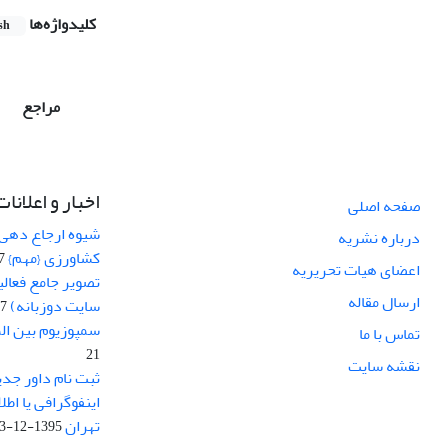
کلیدواژه‌ها
sh
مراجع
اخبار و اعلانات
صفحه اصلی
شیوه ارجاع دهی ب
درباره نشریه
کشاورزی {مهم}
19
اعضای هیات تحریریه
تصویر جامع فعال
ارسال مقاله
سایت دوزبانه)
-03
سمپوزیوم بین ال
تماس با ما
21
نقشه سایت
ثبت نام داور جدی
اینفوگرافی یا اط
تهران
1395-12-03