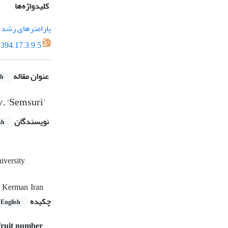
کلیدواژه‌ها
پارامترهای رشد
394.17.3.9.5
عنوان مقاله
sh
v. ‘Semsuri’
نویسندگان
sh
versity,
, Kerman, Iran
چکیده
English
 fruit number