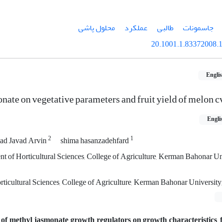
جاسمونات
طالبی
عملکرد
محلول ‌پاشی
20.1001.1.83372008.1
Engli
nate on vegetative parameters and fruit yield of melon c
Engli
2
1
d Javad Arvin
shima hasanzadehfard
t of Horticultural Sciences, College of Agriculture, Kerman Bahonar Uni
ticultural Sciences, College of Agriculture, Kerman Bahonar University
ts of methyl jasmonate growth regulators on growth characteristics,