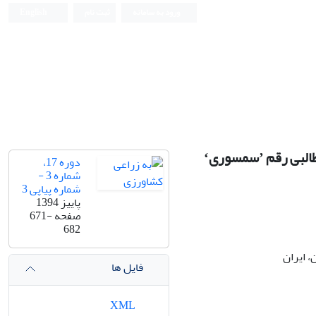
ورود به سامانه
ثبت نام
English
م ʼسمسوریʻ
دوره 17،
شماره 3 -
شماره پیاپی 3
پاییز 1394
صفحه
671-
682
، ایران
فایل ها
XML