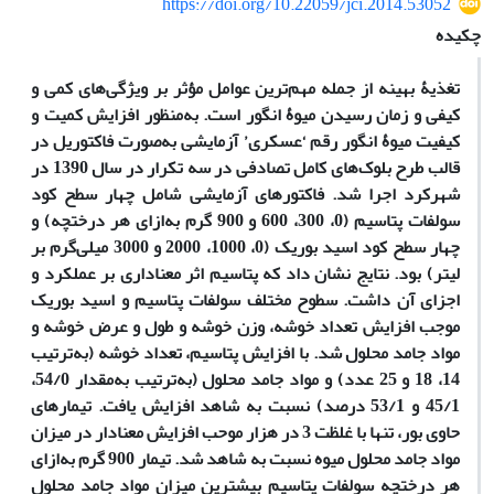
https://doi.org/10.22059/jci.2014.53052
چکیده
تغذیۀ بهینه از جمله مهم‌ترین عوامل مؤثر بر ویژگی‌های کمی و
کیفی و زمان رسیدن میوۀ انگور است. به‌منظور افزایش کمیت و
کیفیت میوۀ انگور رقم ‘عسکری’ آزمایشی به‌صورت فاکتوریل در
قالب طرح بلوک‌های کامل تصادفی در سه تکرار در سال 1390 در
شهرکرد اجرا شد. فاکتورهای آزمایشی شامل چهار سطح کود
سولفات پتاسیم (0، 300، 600 و 900 گرم به‌ازای هر درختچه) و
چهار سطح کود اسید بوریک (0، 1000، 2000 و 3000 میلی‌گرم بر
لیتر) بود. نتایج نشان داد که پتاسیم اثر معناداری بر عملکرد و
اجزای آن داشت. سطوح مختلف سولفات پتاسیم و اسید بوریک
موجب افزایش تعداد خوشه، وزن خوشه و طول و عرض خوشه و
مواد جامد محلول شد. با افزایش پتاسیم، تعداد خوشه (به‌ترتیب
14، 18 و 25 عدد) و مواد جامد محلول (به‌ترتیب به‌مقدار 54/0،
45/1 و 53/1 درصد) نسبت به شاهد افزایش یافت. تیمارهای
حاوی بور، تنها با غلظت 3 در هزار موحب افزایش معنا‌دار در میزان
مواد جامد محلول میوه نسبت به شاهد شد. تیمار 900 گرم به‌ازای
هر درختچه سولفات پتاسیم بیشترین میزان مواد جامد محلول