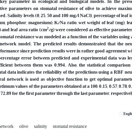
 key parameter in ecological and biological models. In the prese
tive parameters on stomatal resistance of olive to achieve maxi
d. Salinity levels (0, 25, 50 and 100 mg/l NaCl), percentage of leaf i
um, phosphor, magnesium), K/Na ratio, wet weight of leaf (mg), le
2
) and leaf area ratio (cm
/g) were considered as effective parameter
stomatal resistance was modeled as a function of the variables using 
network model. The predicted results demonstrated that the ne
rformance since prediction results were in rather good agreement 
ercentage error between predicted and experimental data was les
fficient between them was 0.994. Also, the statistical compariso
al data indicates the reliability of the predictions using a RBF n
al network is used as objective function to get optimal paramete
imum values of the parameters obtained at a 100, 0.15, 0.57, 0.78, 0.3
d 72.89 for the first parameter through the last parameter, respectivel
Engli
 network
olive
salinity
stomatal resistance