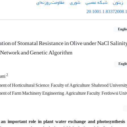
زیتون
شبکه عصبی
شوری
مقاومت روزنه‌ای
20.1001.1.83372008.1
Engli
ion of Stomatal Resistance in Olive under NaCl Salinity
l Network and Genetic Algorithm
Engli
2
ani
ent of Horticultural Science, Faculty of Agriculture, Shahrood University
ment of Farm Machinery Engineering, Agriculture Faculty, Ferdowsi Univ
s an important role in plant water exchange and photosynthesis 