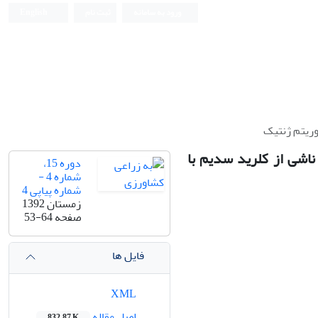
ورود به سامانه
ثبت نام
English
وریتم ژنتیک
اشی از کلرید سدیم با
دوره 15،
شماره 4 -
شماره پیاپی 4
زمستان 1392
صفحه
53-64
فایل ها
XML
اصل مقاله
832.87 K