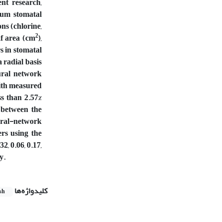
nt research,
mum stomatal
ons (chlorine,
2
af area (cm
),
s in stomatal
a radial basis
ural network
with measured
s than 2.57%
n between the
eural-network
rs using the
2, 0.06, 0.17,
y.
کلیدواژه‌ها
sh