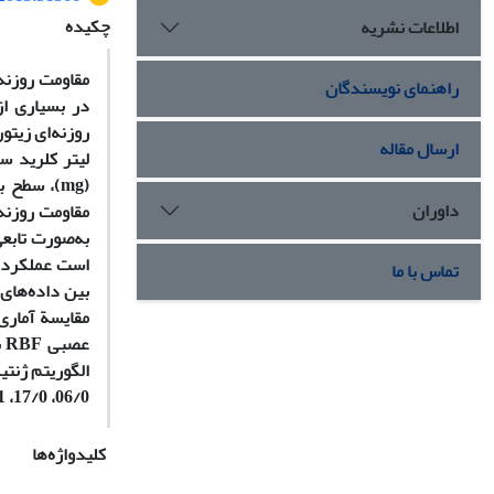
چکیده
اطلاعات نشریه
مقاومت روزنه‌
راهنمای نویسندگان
در بسیاری از
ارسال مقاله
(mg)، سطح برگ (cm
داوران
به‌صورت تابع
است عملکرد خ
تماس با ما
مقایسة آماری
ع
06/0، 17/0، 29/1، 63/26، 03/5، 76/0 و 89/72 به‌دست آمد.
کلیدواژه‌ها