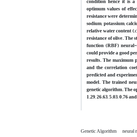
condition hence it is a
optimum values of effec
resistance were determine
sodium, potassium, calci
relative water content (%
resistance of olive. The 
function (RBF) neural-
could provide a good pe
results. The maximum p
and the correlation coe
predicted and experiment
model. The trained neur
genetic algorithm. The opt
1.29, 26.63, 5.03, 0.76 an
Genetic Algorithm
neural