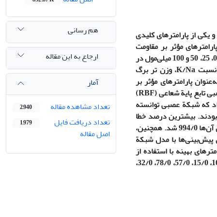
هم رسانی
 یکی از پارامتر‌های کلیدی
ارامترهای مؤثر بر مقاومت
ارجاع به این مقاله
روزنه‌ای زیتون بر‌اساس دست‌یابی به حداکثر مقاومت روزنه‌ای تعیین شد. سطوح شوری (0، 25، 50 و 100 میلی‌مول در
لیتر کلرید سدیم)، درصد عناصر برگ (کلر، سدیم، پتاسیم، کلسیم، فسفر، منیزیم)، نسبت K/Na، وزن تر برگ
 به‌عنوان پارامترهای مؤثر بر
آمار
مقاومت روزنه‌ای زیتون در نظر گرفته شد. مقاومت روزنه‌ای با استفاده از مدل شبکة عصبی تابع پایة شعاعی (RBF)
داد که شبکة عصبی توانسته
تعداد مشاهده مقاله
2,940
 بودند. بیشترین درصد خطا
تعداد دریافت فایل
1,979
بین داده‌های آزمایشگاهی و پیش‌بینی‌شدة کمتر از 57/2 درصد و ضریب همبستگی بین آن‌ها 994/0 شد. همچنین،
اصل مقاله
 پیش‌بینی‌ها با مدل شبکة
امترهای بهینه با استفاده از
الگوریتم ژنتیک استفاده شد. به‌ترتیب مقادیر بهینه برای اولین تا آخرین پارامترها در 100، 15/0، 57/0، 78/0، 32/0،