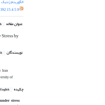
الگوریتم ژنتیک
392.15.4.5.9
عنوان مقاله
sh
 Stress by
نویسندگان
sh
, Iran
ersity of
چکیده
English
under stress