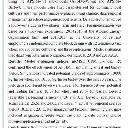
using the APSIM-7.1 sub-models (APSIM-Wheat and APSIM-
Barley). These models were first parameterized for dominant local
cultivars, and their performance evaluated using climatic data, regional
management practices, and genetic coefficients. Data collection involved
a four-year study in two phases: farm and field. Parameterization was
based on a two-year experiment (2014–2015 at the Atomic Energy
Organization farm and 2016–2017 at the University of Tehran),
employing a randomized complete block design with 12 treatments (six
wheat and six barley cultivars) and three replications. Model evaluation
used data from 60 farms in Nazarabad during 2018–2019 and 2019–2020.
Results:
Model evaluation indices (nRMSE, CRM, D-index, R²)
confirmed the effectiveness of APSIM in simulating wheat and barley
yields. Simulations indicated potential yields of approximately 10,800
kg/ha for wheat and 10,350 kg/ha for barley over the past 10 years. The
yield gaps at different levels were: Level 1 (difference between potential
and leading farmers) –18.5% for wheat and 29.5% for barley; Level 2
(available vs. leading farmers) –14.9% and 3.1%; Level 3 (available vs.
actual yields) –26.5% and 24.0%; and Level 4 (actual vs. regional average
yields) –18.3% and 23.7%. Key management factors influencing yield gaps
included irrigation schedule, water use, planting date, cultivar choice,
nitrogen application, and plant density.
Conclusions:
Adopting optimal management practices—such as tailored