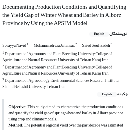
Documenting Production Conditions and Quantifying
the Yield Gap of Winter Wheat and Barley in Alborz
Province by Using the APSIM Model
نویسندگان
English
1
2
3
Sorayya Navid
Mohammadreza Jahansuz
Saied Soufizadeh
1
Department of Agronomy and Plant Breeding, University College of
Agriculture and Natural Resources, University of Tehran, Karaj, Iran
2
Department of Agronomy and Plant Breeding, University College of
Agriculture and Natural Resources, University of Tehran, Karaj, Iran
3
Department of Agroecology, Environmental Sciences Research Institute,
Shahid Beheshti University, Tehran, Iran
چکیده
English
Objective:
This study aimed to characterize the production conditions
and quantify the yield gap of spring wheat and barley in Alborz province
using crop and climate models.
Method:
The potential regional yield over the past decade was estimated