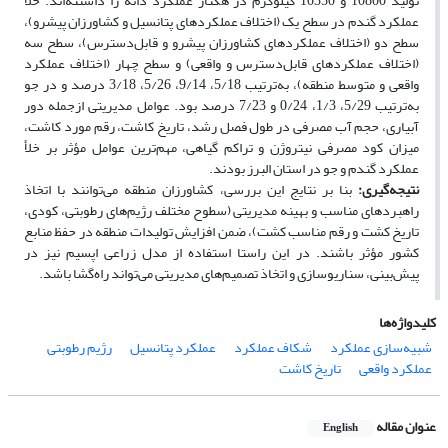
تولید 10800 و 10350 کیلوگرم در هکتار عملکرد دانه را داشتنه‌اند. خلأ
عملکرد گندم در سطح یک (اختلاف عملکردهای پتانسیل و کشاورزان پیشرو)،
سطح دو (اختلاف عملکردهای کشاورزان پیشرو و قابل‌دسترس)، سطح سه
(اختلاف عملکردهای قابل‌دسترس و واقعی) و سطح چهار (اختلاف عملکرد
واقعی و متوسط منطقه)، به‌ترتیب 5/18، 9/14، 5/26، 3/18 درصد و در جو
به‌ترتیب 5/29، 1/3، 0/24 و 7/23 درصد بود. عوامل مدیریتی ازجمله دور
آبیاری، حجم آب مصرفی در طول فصل رشد، تاریخ کاشت، رقم مورد کاشت،
میزان کود مصرفی نیتروژن و تراکم گیاهی، مهم‌ترین عوامل مؤثر بر خلأ
عملکرد گندم و جو در استان البرز بودند.
نتیجه‌گیری:
بنا بر نتایج این بررسی، کشاورزان منطقه می‌توانند با اتخاذ
راهبردهای مناسب و بهینه مدیریتی (سطوح مختلف رژیم‌های رطوبتی، کودی،
تاریخ کشت‌ و رقم مناسب کشت)، ضمن افزایش تولیدات منطقه در حفظ منابع
کشور مؤثر باشند. در این راستا استفاده از مدل زراعی اپسیم نیز در
پیش‌بینی، سناریوسازی و اتخاذ تصمیم‌های مدیریتی می‌تواند راه‌گشا باشد.
کلیدواژه‌ها
شبیه‌سازی عملکرد
شکاف عملکرد
عملکرد پتانسیل
رژیم رطوبتی
عملکرد واقعی
تاریخ کاشت
عنوان مقاله
English