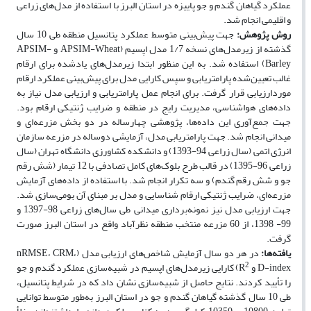
عملکرد گیاهان گندم و جو پاییزه در استان البرز با استفاده از مدل‌های زراعی
و اقلیمی انجام شد.
روش پژوهش:
جهت پیش‌بینی متوسط عملکرد پتانسیل منطقه طی 10 سال
گذشته از زیرمدل‌های نسخه 1/7 مدل اپسیم (APSIM-Wheat و APSIM-
Barley) استفاده شد. به این منظور ابتدا زیرمدل‌های یادشده برای ارقام
غالب تعیین‌شده پارامتریابی و سپس کارایی مدل برای پیش‌بینی عملکرد ارقام
موردارزیابی قرار گرفت. برای انجام عمل پارامتریابی و ارزیابی مدل نیاز به
داده‌های هواشناسی، مدیریت رایج در منطقه و ضرایب ژنتیکی ارقام بود.
جهت جمع‌آوری این داده‌ها، پژوهشی چهارساله در دو بخش مزرعه‌ای و
میدانی انجام شد. جهت پارامتریابی مدل، آزمایشی دوساله در مزرعه سازمان
انرژی اتمی (سال‌ زراعی 94-1393) و دانشکده کشاورزی دانشگاه تهران (سال
زراعی 96-1395) در قالب طرح بلوک‌های کامل تصادفی با 12 تیمار (شش رقم
جو و شش رقم گندم) و سه تکرار انجام شد. با استفاده از داده‌های آزمایش
مزرعه‌ای، ضرایب ژنتیکی ارقام شناسایی و مدل بر مبنای آن بومی‌سازی شد.
جهت ارزیابی مدل نیز نمونه‌برداری میدانی طی سال‌های زراعی 98-1397 و
99- 1398، از 60 مزرعه منتخب منطقه نظرآباد واقع در استان البرز صورت
گرفت.
یافته‌ها:
در هر دو سال آزمایش شاخص‌های ارزیابی مدل (nRMSE، CRM،
2
D-index و R
) کارایی زیرمدل‌های اپسیم در شبیه‌سازی عملکرد گندم و جو
را تأیید کردند. نتایج حاصل از شبیه‌سازی نشان داد که در شرایط پتانسیل،
طی 10 سال گذشته گیاهان گندم و جو در استان البرز به‌طور متوسط توانایی